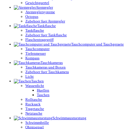
Gewichtguertel
Atemregler
Atemreglersysteme
Octopus
Zubehoer fuer Atemregler
Tankflasche
Tankflasche
Zubehoer fuer Tankflasche
Flaschentragegriff
Tauchcomputer und Tauchgeraete
Tauchcomputer
Tiefenmesser
Kompass
Tauchkameras
Tauchkameras und Boxen
Zubehoer fuer Tauchkamera
Licht
Taschen
Wasserdicht
Huellen
Taschen
Rolltasche
Rucksack
Tragetasche
Netztasche
Schwimmausruestung
Schwimmbrille
Ohrstoepsel