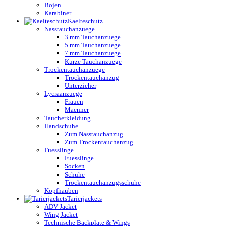
Bojen
Karabiner
Kaelteschutz
Nasstauchanzuege
3 mm Tauchanzuege
5 mm Tauchanzuege
7 mm Tauchanzuege
Kurze Tauchanzuege
Trockentauchanzuege
Trockentauchanzug
Unterzieher
Lycraanzuege
Frauen
Maenner
Taucherkleidung
Handschuhe
Zum Nasstauchanzug
Zum Trockentauchanzug
Fuesslinge
Fuesslinge
Socken
Schuhe
Trockentauchanzugsschuhe
Kopfhauben
Tarierjackets
ADV Jacket
Wing Jacket
Technische Backplate & Wings