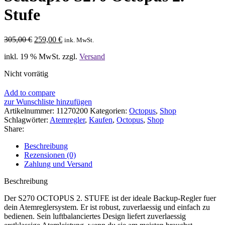
Stufe
Ursprünglicher
Aktueller
305,00
€
259,00
€
ink. MwSt.
Preis
Preis
inkl. 19 % MwSt.
zzgl.
Versand
war:
ist:
305,00 €
259,00 €.
Nicht vorrätig
Add to compare
zur Wunschliste hinzufügen
Artikelnummer:
11270200
Kategorien:
Octopus
,
Shop
Schlagwörter:
Atemregler
,
Kaufen
,
Octopus
,
Shop
Share:
Beschreibung
Rezensionen (0)
Zahlung und Versand
Beschreibung
Der S270 OCTOPUS 2. STUFE ist der ideale Backup-Regler fuer
dein Atemreglersystem. Er ist robust, zuverlaessig und einfach zu
bedienen. Sein luftbalanciertes Design liefert zuverlaessig