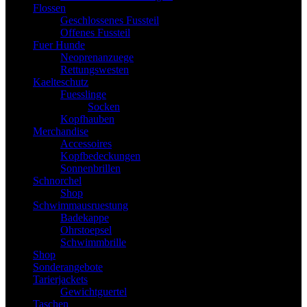
Flossen
Geschlossenes Fussteil
Offenes Fussteil
Fuer Hunde
Neoprenanzuege
Rettungswesten
Kaelteschutz
Fuesslinge
Socken
Kopfhauben
Merchandise
Accessoires
Kopfbedeckungen
Sonnenbrillen
Schnorchel
Shop
Schwimmausruestung
Badekappe
Ohrstoepsel
Schwimmbrille
Shop
Sonderangebote
Tarierjackets
Gewichtguertel
Taschen