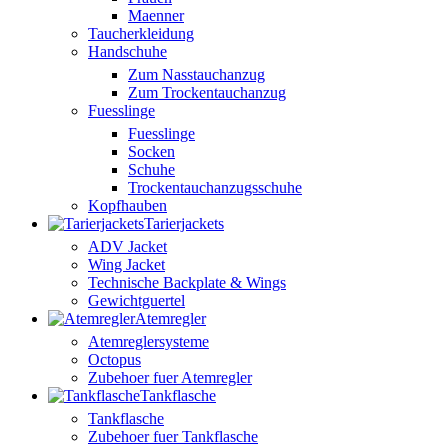
Maenner
Taucherkleidung
Handschuhe
Zum Nasstauchanzug
Zum Trockentauchanzug
Fuesslinge
Fuesslinge
Socken
Schuhe
Trockentauchanzugsschuhe
Kopfhauben
Tarierjackets
ADV Jacket
Wing Jacket
Technische Backplate & Wings
Gewichtguertel
Atemregler
Atemreglersysteme
Octopus
Zubehoer fuer Atemregler
Tankflasche
Tankflasche
Zubehoer fuer Tankflasche