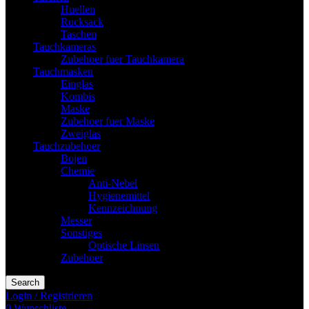
Huellen
Rucksack
Taschen
Tauchkameras
Zubehoer fuer Tauchkamera
Tauchmasken
Einglas
Kombis
Maske
Zubehoer fuer Maske
Zweiglas
Tauchzubehoer
Bojen
Chemie
Anti-Nebel
Hygienemittel
Kennzeichnung
Messer
Sonstiges
Optische Linsen
Zubehoer
Search
Login / Registrieren
0
Wunschliste