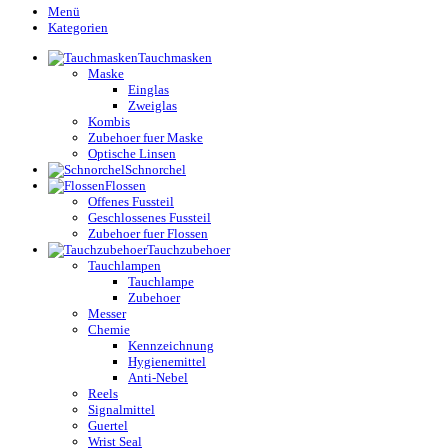
Menü
Kategorien
Tauchmasken
Maske
Einglas
Zweiglas
Kombis
Zubehoer fuer Maske
Optische Linsen
Schnorchel
Flossen
Offenes Fussteil
Geschlossenes Fussteil
Zubehoer fuer Flossen
Tauchzubehoer
Tauchlampen
Tauchlampe
Zubehoer
Messer
Chemie
Kennzeichnung
Hygienemittel
Anti-Nebel
Reels
Signalmittel
Guertel
Wrist Seal