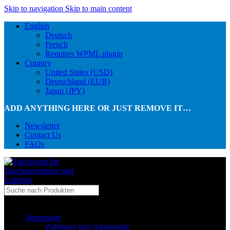
Skip to navigation
Skip to main content
English
Deutsch
French
Requires WPML plugin
Country
United States (USD)
Deutschland (EUR)
Japan (JPY)
ADD ANYTHING HERE OR JUST REMOVE IT…
Newsletter
Contact Us
FAQs
...in Kategorie
Atemregler
Zubehoer fuer Atemregler