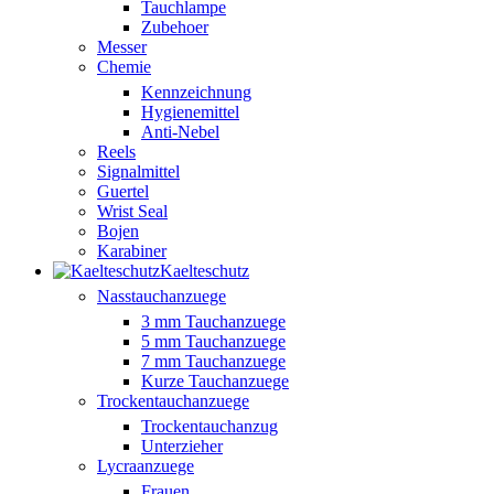
Tauchlampe
Zubehoer
Messer
Chemie
Kennzeichnung
Hygienemittel
Anti-Nebel
Reels
Signalmittel
Guertel
Wrist Seal
Bojen
Karabiner
Kaelteschutz
Nasstauchanzuege
3 mm Tauchanzuege
5 mm Tauchanzuege
7 mm Tauchanzuege
Kurze Tauchanzuege
Trockentauchanzuege
Trockentauchanzug
Unterzieher
Lycraanzuege
Frauen