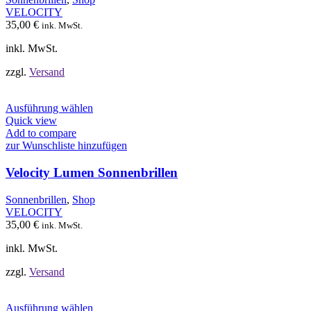
können
VELOCITY
auf
35,00
€
ink. MwSt.
der
Produktseite
inkl. MwSt.
gewählt
werden
zzgl.
Versand
Dieses
Ausführung wählen
Produkt
Quick view
weist
Add to compare
mehrere
zur Wunschliste hinzufügen
Varianten
auf.
Velocity Lumen Sonnenbrillen
Die
Optionen
Sonnenbrillen
,
Shop
können
VELOCITY
auf
35,00
€
ink. MwSt.
der
Produktseite
inkl. MwSt.
gewählt
werden
zzgl.
Versand
Dieses
Ausführung wählen