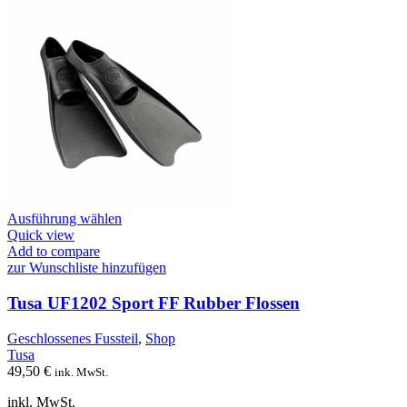
Dieses
Ausführung wählen
Produkt
Quick view
weist
Add to compare
mehrere
zur Wunschliste hinzufügen
Varianten
auf.
Tusa UF1202 Sport FF Rubber Flossen
Die
Optionen
Geschlossenes Fussteil
,
Shop
können
Tusa
auf
49,50
€
ink. MwSt.
der
Produktseite
inkl. MwSt.