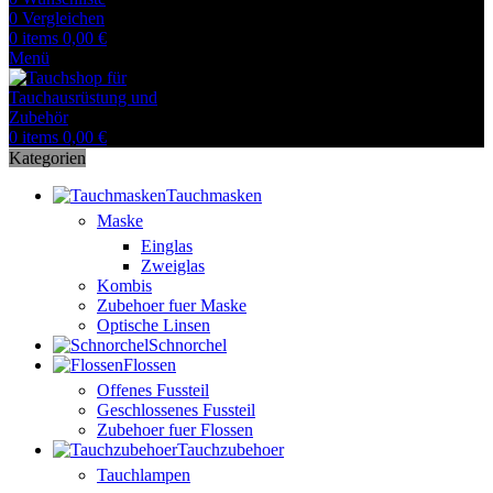
0
Vergleichen
0
items
0,00
€
Menü
0
items
0,00
€
Kategorien
Tauchmasken
Maske
Einglas
Zweiglas
Kombis
Zubehoer fuer Maske
Optische Linsen
Schnorchel
Flossen
Offenes Fussteil
Geschlossenes Fussteil
Zubehoer fuer Flossen
Tauchzubehoer
Tauchlampen