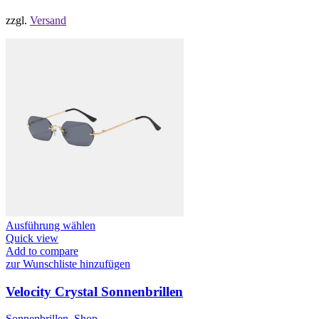
gewählt
werden
zzgl.
Versand
Dieses
Ausführung wählen
Produkt
Quick view
weist
Add to compare
mehrere
zur Wunschliste hinzufügen
Varianten
auf.
Velocity Crystal Sonnenbrillen
Die
Optionen
Sonnenbrillen
,
Shop