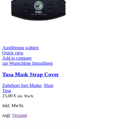
Dieses
Ausführung wählen
Produkt
Quick view
weist
Add to compare
mehrere
zur Wunschliste hinzufügen
Varianten
auf.
Tusa Mask Strap Cover
Die
Optionen
Zubehoer fuer Maske
,
Shop
können
Tusa
auf
15,00
€
ink. MwSt.
der
Produktseite
inkl. MwSt.
gewählt
werden
zzgl.
Versand