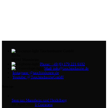
Tauchindustrie GmbH
S3 6a
68161 Mannheim
Phone: +49 (0) 179 221 6182
Mail: info@tauchindustrie.de
Instagram: @tauchindustrie.de
Youtube: @TauchindustrieGmbH
Beiträge
Seen um Mannheim und Heidelberg
19. April 2023
1 Comment