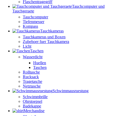
Flaschentragegriff
Tauchcomputer und
Tauchgeraete
Tauchcomputer
Tiefenmesser
Kompass
Tauchkameras
Tauchkameras und Boxen
Zubehoer fuer Tauchkamera
Licht
Taschen
Wasserdicht
Huellen
Taschen
Rolltasche
Rucksack
Tragetasche
Netztasche
Schwimmausruestung
Schwimmbrille
Ohrstoepsel
Badekappe
Merchandise