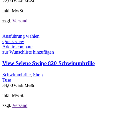
22,00
€
ink. MwSt.
der
Produktseite
inkl. MwSt.
gewählt
werden
zzgl.
Versand
Dieses
Ausführung wählen
Produkt
Quick view
weist
Add to compare
mehrere
zur Wunschliste hinzufügen
Varianten
auf.
View Selene Swipe 820 Schwimmbrille
Die
Optionen
Schwimmbrille
,
Shop
können
Tusa
auf
34,00
€
ink. MwSt.
der
Produktseite
inkl. MwSt.
gewählt
werden
zzgl.
Versand