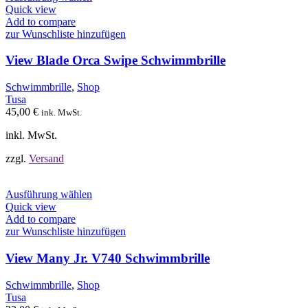
Produkt
Quick view
weist
Add to compare
mehrere
zur Wunschliste hinzufügen
Varianten
auf.
View Blade Orca Swipe Schwimmbrille
Die
Optionen
Schwimmbrille
,
Shop
können
Tusa
auf
45,00
€
ink. MwSt.
der
Produktseite
inkl. MwSt.
gewählt
werden
zzgl.
Versand
Dieses
Ausführung wählen
Produkt
Quick view
weist
Add to compare
mehrere
zur Wunschliste hinzufügen
Varianten
auf.
View Many Jr. V740 Schwimmbrille
Die
Optionen
Schwimmbrille
,
Shop
können
Tusa
auf