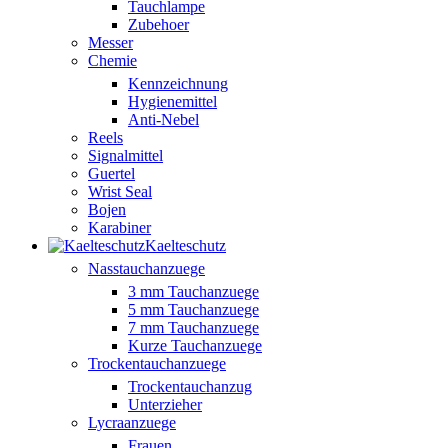
Tauchlampe
Zubehoer
Messer
Chemie
Kennzeichnung
Hygienemittel
Anti-Nebel
Reels
Signalmittel
Guertel
Wrist Seal
Bojen
Karabiner
Kaelteschutz
Nasstauchanzuege
3 mm Tauchanzuege
5 mm Tauchanzuege
7 mm Tauchanzuege
Kurze Tauchanzuege
Trockentauchanzuege
Trockentauchanzug
Unterzieher
Lycraanzuege
Frauen