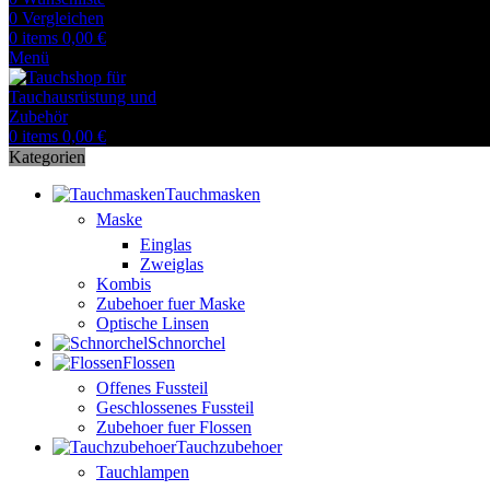
0
Vergleichen
0
items
0,00
€
Menü
0
items
0,00
€
Kategorien
Tauchmasken
Maske
Einglas
Zweiglas
Kombis
Zubehoer fuer Maske
Optische Linsen
Schnorchel
Flossen
Offenes Fussteil
Geschlossenes Fussteil
Zubehoer fuer Flossen
Tauchzubehoer
Tauchlampen