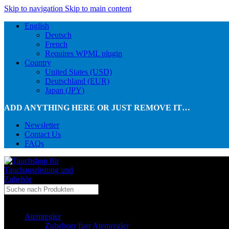
Skip to navigation
Skip to main content
English
Deutsch
French
Requires WPML plugin
Country
United States (USD)
Deutschland (EUR)
Japan (JPY)
ADD ANYTHING HERE OR JUST REMOVE IT…
Newsletter
Contact Us
FAQs
...in Kategorie
Atemregler
Zubehoer fuer Atemregler