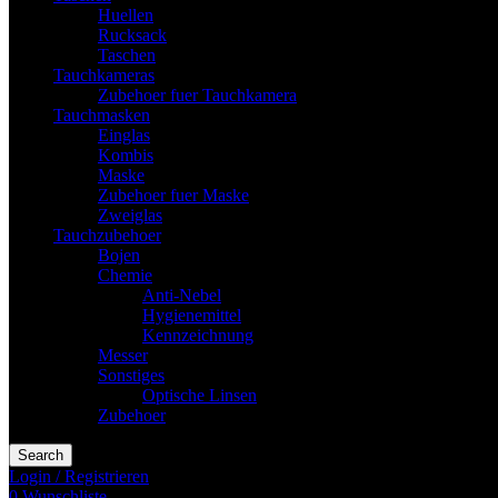
Huellen
Rucksack
Taschen
Tauchkameras
Zubehoer fuer Tauchkamera
Tauchmasken
Einglas
Kombis
Maske
Zubehoer fuer Maske
Zweiglas
Tauchzubehoer
Bojen
Chemie
Anti-Nebel
Hygienemittel
Kennzeichnung
Messer
Sonstiges
Optische Linsen
Zubehoer
Search
Login / Registrieren
0
Wunschliste