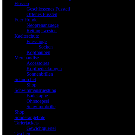
Flossen
Geschlossenes Fussteil
Offenes Fussteil
Fuer Hunde
Neoprenanzuege
Rettungswesten
Kaelteschutz
Fuesslinge
Socken
Kopfhauben
Merchandise
Accessoires
Kopfbedeckungen
Sonnenbrillen
Schnorchel
Shop
Schwimmausruestung
Badekappe
Ohrstoepsel
Schwimmbrille
Shop
Sonderangebote
Tarierjackets
Gewichtguertel
Taschen