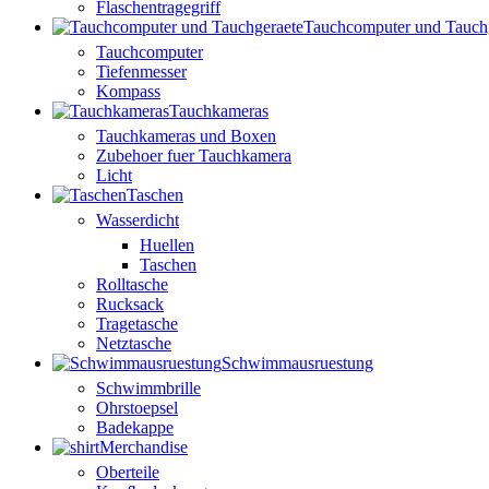
Flaschentragegriff
Tauchcomputer und Tauch
Tauchcomputer
Tiefenmesser
Kompass
Tauchkameras
Tauchkameras und Boxen
Zubehoer fuer Tauchkamera
Licht
Taschen
Wasserdicht
Huellen
Taschen
Rolltasche
Rucksack
Tragetasche
Netztasche
Schwimmausruestung
Schwimmbrille
Ohrstoepsel
Badekappe
Merchandise
Oberteile