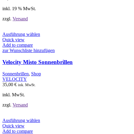
inkl. 19 % MwSt.
zzgl.
Versand
Dieses
Ausführung wählen
Produkt
Quick view
weist
Add to compare
mehrere
zur Wunschliste hinzufügen
Varianten
auf.
Velocity Misto Sonnenbrillen
Die
Optionen
Sonnenbrillen
,
Shop
können
VELOCITY
auf
35,00
€
ink. MwSt.
der
Produktseite
inkl. MwSt.
gewählt
werden
zzgl.
Versand
Dieses
Ausführung wählen
Produkt
Quick view
weist
Add to compare