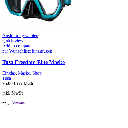
Dieses
Ausführung wählen
Produkt
Quick view
weist
Add to compare
mehrere
zur Wunschliste hinzufügen
Varianten
auf.
Tusa Freedom Elite Maske
Die
Optionen
Einglas
,
Maske
,
Shop
können
Tusa
auf
95,00
€
ink. MwSt.
der
Produktseite
inkl. MwSt.
gewählt
werden
zzgl.
Versand