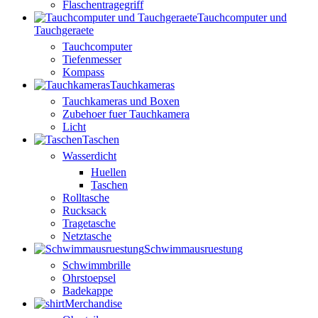
Flaschentragegriff
Tauchcomputer und
Tauchgeraete
Tauchcomputer
Tiefenmesser
Kompass
Tauchkameras
Tauchkameras und Boxen
Zubehoer fuer Tauchkamera
Licht
Taschen
Wasserdicht
Huellen
Taschen
Rolltasche
Rucksack
Tragetasche
Netztasche
Schwimmausruestung
Schwimmbrille
Ohrstoepsel
Badekappe
Merchandise