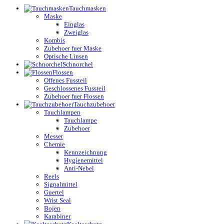
Tauchmasken
Maske
Einglas
Zweiglas
Kombis
Zubehoer fuer Maske
Optische Linsen
Schnorchel
Flossen
Offenes Fussteil
Geschlossenes Fussteil
Zubehoer fuer Flossen
Tauchzubehoer
Tauchlampen
Tauchlampe
Zubehoer
Messer
Chemie
Kennzeichnung
Hygienemittel
Anti-Nebel
Reels
Signalmittel
Guertel
Wrist Seal
Bojen
Karabiner