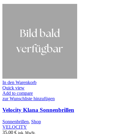
In den Warenkorb
Quick view
Add to compare
zur Wunschliste hinzufügen
Velocity Klana Sonnenbrillen
Sonnenbrillen
,
Shop
VELOCITY
35,00
€
ink. MwSt.