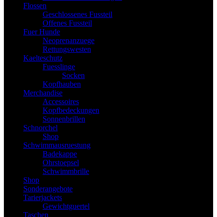
Flossen
Geschlossenes Fussteil
Offenes Fussteil
Fuer Hunde
Neoprenanzuege
Rettungswesten
Kaelteschutz
Fuesslinge
Socken
Kopfhauben
Merchandise
Accessoires
Kopfbedeckungen
Sonnenbrillen
Schnorchel
Shop
Schwimmausruestung
Badekappe
Ohrstoepsel
Schwimmbrille
Shop
Sonderangebote
Tarierjackets
Gewichtguertel
Taschen