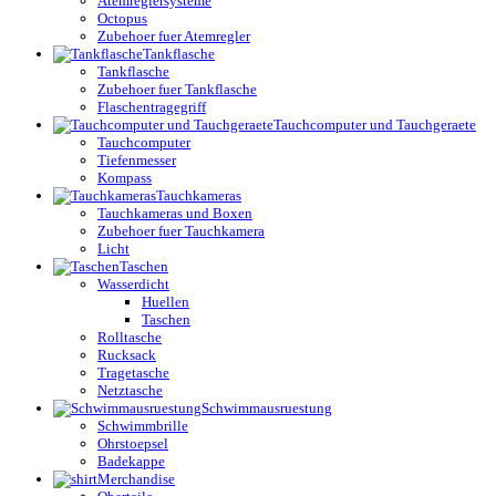
Atemreglersysteme
Octopus
Zubehoer fuer Atemregler
Tankflasche
Tankflasche
Zubehoer fuer Tankflasche
Flaschentragegriff
Tauchcomputer und Tauchgeraete
Tauchcomputer
Tiefenmesser
Kompass
Tauchkameras
Tauchkameras und Boxen
Zubehoer fuer Tauchkamera
Licht
Taschen
Wasserdicht
Huellen
Taschen
Rolltasche
Rucksack
Tragetasche
Netztasche
Schwimmausruestung
Schwimmbrille
Ohrstoepsel
Badekappe
Merchandise