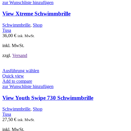
mehrere
zur Wunschliste hinzufügen
Varianten
auf.
View Xtreme Schwimmbrille
Die
Optionen
Schwimmbrille
,
Shop
können
Tusa
auf
36,00
€
ink. MwSt.
der
Produktseite
inkl. MwSt.
gewählt
werden
zzgl.
Versand
Dieses
Ausführung wählen
Produkt
Quick view
weist
Add to compare
mehrere
zur Wunschliste hinzufügen
Varianten
auf.
View Youth Swipe 730 Schwimmbrille
Die
Optionen
Schwimmbrille
,
Shop
können
Tusa
auf
27,50
€
ink. MwSt.
der
Produktseite
inkl. MwSt.