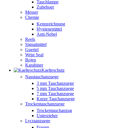
Tauchlampe
Zubehoer
Messer
Chemie
Kennzeichnung
Hygienemittel
Anti-Nebel
Reels
Signalmittel
Guertel
Wrist Seal
Bojen
Karabiner
Kaelteschutz
Nasstauchanzuege
3 mm Tauchanzuege
5 mm Tauchanzuege
7 mm Tauchanzuege
Kurze Tauchanzuege
Trockentauchanzuege
Trockentauchanzug
Unterzieher
Lycraanzuege
Frauen