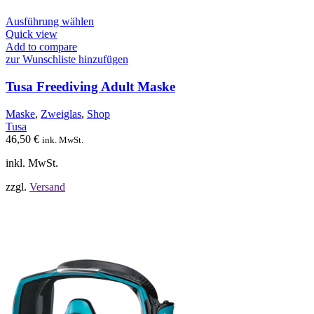
Dieses
Ausführung wählen
Produkt
Quick view
weist
Add to compare
mehrere
zur Wunschliste hinzufügen
Varianten
auf.
Tusa Freediving Adult Maske
Die
Optionen
Maske
,
Zweiglas
,
Shop
können
Tusa
auf
46,50
€
ink. MwSt.
der
Produktseite
inkl. MwSt.
gewählt
werden
zzgl.
Versand