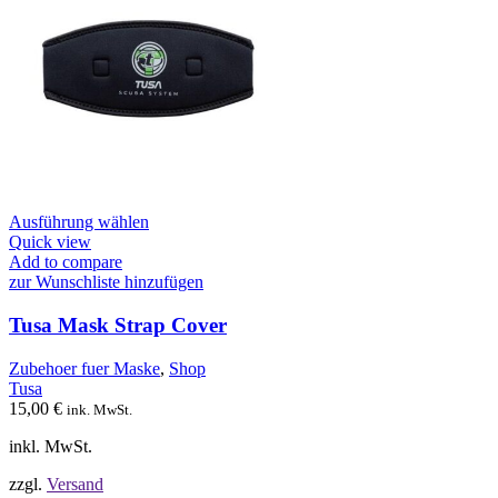
Dieses
Ausführung wählen
Produkt
Quick view
weist
Add to compare
mehrere
zur Wunschliste hinzufügen
Varianten
auf.
Tusa Mask Strap Cover
Die
Optionen
Zubehoer fuer Maske
,
Shop
können
Tusa
auf
15,00
€
ink. MwSt.
der
Produktseite
inkl. MwSt.
gewählt
werden
zzgl.
Versand