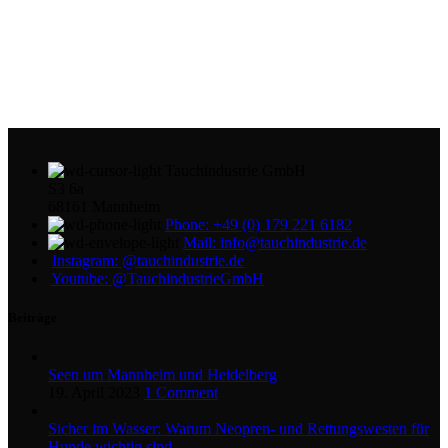
Tauchindustrie GmbH
S3 6a
68161 Mannheim
Phone: +49 (0) 179 221 6182
Mail: info@tauchindustrie.de
Instagram: @tauchindustrie.de
Youtube: @TauchindustrieGmbH
Beiträge
Seen um Mannheim und Heidelberg
19. April 2023
1 Comment
Sicher im Wasser: Warum Neopren- und Rettungswesten für
Hunde wichtig sind