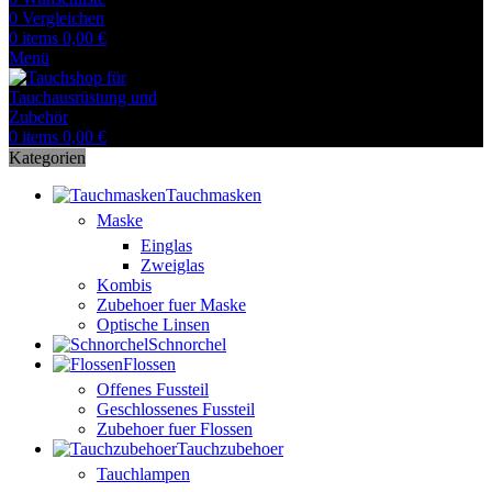
0
Vergleichen
0
items
0,00
€
Menü
0
items
0,00
€
Kategorien
Tauchmasken
Maske
Einglas
Zweiglas
Kombis
Zubehoer fuer Maske
Optische Linsen
Schnorchel
Flossen
Offenes Fussteil
Geschlossenes Fussteil
Zubehoer fuer Flossen
Tauchzubehoer
Tauchlampen