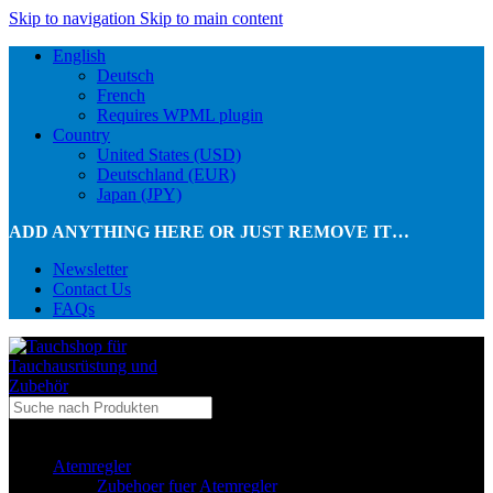
Skip to navigation
Skip to main content
English
Deutsch
French
Requires WPML plugin
Country
United States (USD)
Deutschland (EUR)
Japan (JPY)
ADD ANYTHING HERE OR JUST REMOVE IT…
Newsletter
Contact Us
FAQs
...in Kategorie
Atemregler
Zubehoer fuer Atemregler