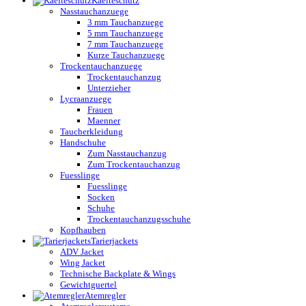
Kaelteschutz
Nasstauchanzuege
3 mm Tauchanzuege
5 mm Tauchanzuege
7 mm Tauchanzuege
Kurze Tauchanzuege
Trockentauchanzuege
Trockentauchanzug
Unterzieher
Lycraanzuege
Frauen
Maenner
Taucherkleidung
Handschuhe
Zum Nasstauchanzug
Zum Trockentauchanzug
Fuesslinge
Fuesslinge
Socken
Schuhe
Trockentauchanzugsschuhe
Kopfhauben
Tarierjackets
ADV Jacket
Wing Jacket
Technische Backplate & Wings
Gewichtguertel
Atemregler