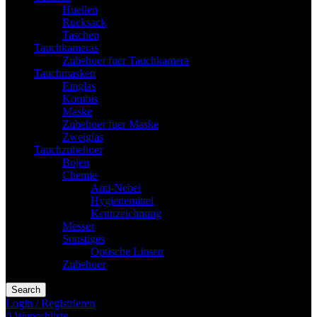
Huellen
Rucksack
Taschen
Tauchkameras
Zubehoer fuer Tauchkamera
Tauchmasken
Einglas
Kombis
Maske
Zubehoer fuer Maske
Zweiglas
Tauchzubehoer
Bojen
Chemie
Anti-Nebel
Hygienemittel
Kennzeichnung
Messer
Sonstiges
Optische Linsen
Zubehoer
Search
Login / Registrieren
0
Wunschliste