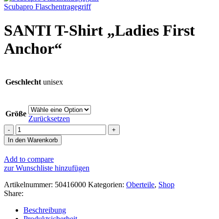
Scubapro Flaschentragegriff
SANTI T-Shirt „Ladies First
Anchor“
Geschlecht
unisex
Größe
Zurücksetzen
SANTI
T-
In den Warenkorb
Shirt
"Ladies
Add to compare
First
zur Wunschliste hinzufügen
Anchor"
Menge
Artikelnummer:
50416000
Kategorien:
Oberteile
,
Shop
Share:
Beschreibung
Produktsicherheit