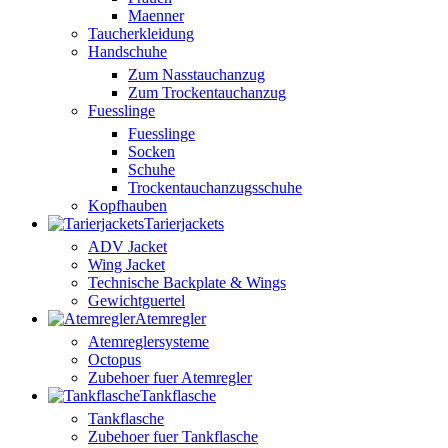
Maenner
Taucherkleidung
Handschuhe
Zum Nasstauchanzug
Zum Trockentauchanzug
Fuesslinge
Fuesslinge
Socken
Schuhe
Trockentauchanzugsschuhe
Kopfhauben
Tarierjackets
ADV Jacket
Wing Jacket
Technische Backplate & Wings
Gewichtguertel
Atemregler
Atemreglersysteme
Octopus
Zubehoer fuer Atemregler
Tankflasche
Tankflasche
Zubehoer fuer Tankflasche