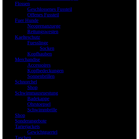
Flossen
Geschlossenes Fussteil
Offenes Fussteil
Fuer Hunde
Neoprenanzuege
Rettungswesten
Kaelteschutz
Fuesslinge
Socken
Kopfhauben
Merchandise
Accessoires
Kopfbedeckungen
Sonnenbrillen
Schnorchel
Shop
Schwimmausruestung
Badekappe
Ohrstoepsel
Schwimmbrille
Shop
Sonderangebote
Tarierjackets
Gewichtguertel
Taschen