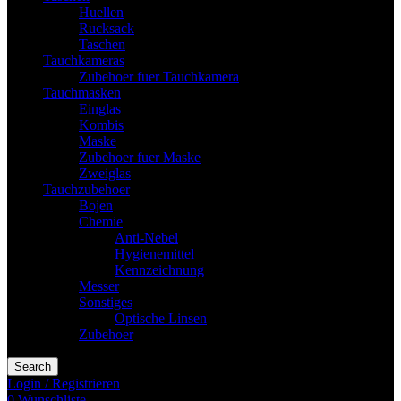
Huellen
Rucksack
Taschen
Tauchkameras
Zubehoer fuer Tauchkamera
Tauchmasken
Einglas
Kombis
Maske
Zubehoer fuer Maske
Zweiglas
Tauchzubehoer
Bojen
Chemie
Anti-Nebel
Hygienemittel
Kennzeichnung
Messer
Sonstiges
Optische Linsen
Zubehoer
Search
Login / Registrieren
0
Wunschliste