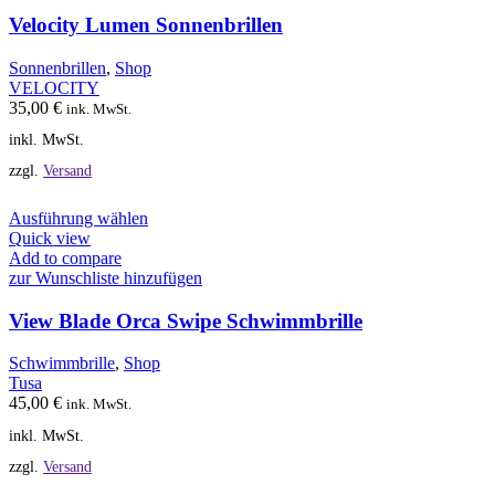
Varianten
auf.
Velocity Lumen Sonnenbrillen
Die
Optionen
Sonnenbrillen
,
Shop
können
VELOCITY
auf
35,00
€
ink. MwSt.
der
inkl. MwSt.
Produktseite
gewählt
zzgl.
Versand
werden
Dieses
Ausführung wählen
Produkt
Quick view
weist
Add to compare
mehrere
zur Wunschliste hinzufügen
Varianten
auf.
View Blade Orca Swipe Schwimmbrille
Die
Optionen
Schwimmbrille
,
Shop
können
Tusa
auf
45,00
€
ink. MwSt.
der
inkl. MwSt.
Produktseite
gewählt
zzgl.
Versand
werden