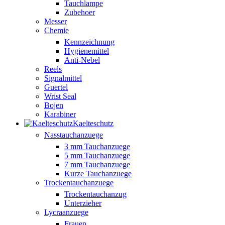
Tauchlampe
Zubehoer
Messer
Chemie
Kennzeichnung
Hygienemittel
Anti-Nebel
Reels
Signalmittel
Guertel
Wrist Seal
Bojen
Karabiner
Kaelteschutz
Nasstauchanzuege
3 mm Tauchanzuege
5 mm Tauchanzuege
7 mm Tauchanzuege
Kurze Tauchanzuege
Trockentauchanzuege
Trockentauchanzug
Unterzieher
Lycraanzuege
Frauen