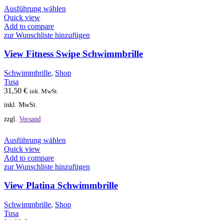
Dieses
Ausführung wählen
Produkt
Quick view
weist
Add to compare
mehrere
zur Wunschliste hinzufügen
Varianten
auf.
View Fitness Swipe Schwimmbrille
Die
Optionen
Schwimmbrille
,
Shop
können
Tusa
auf
31,50
€
ink. MwSt.
der
inkl. MwSt.
Produktseite
gewählt
zzgl.
Versand
werden
Dieses
Ausführung wählen
Produkt
Quick view
weist
Add to compare
mehrere
zur Wunschliste hinzufügen
Varianten
auf.
View Platina Schwimmbrille
Die
Optionen
Schwimmbrille
,
Shop
können
Tusa
auf