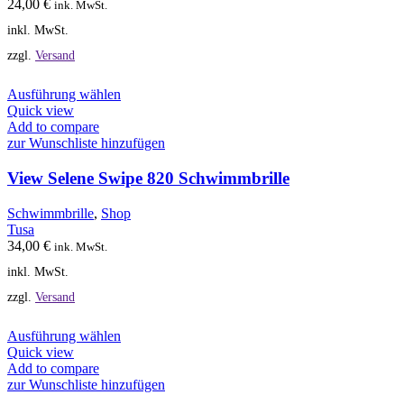
24,00
€
ink. MwSt.
der
inkl. MwSt.
Produktseite
gewählt
zzgl.
Versand
werden
Dieses
Ausführung wählen
Produkt
Quick view
weist
Add to compare
mehrere
zur Wunschliste hinzufügen
Varianten
auf.
View Selene Swipe 820 Schwimmbrille
Die
Optionen
Schwimmbrille
,
Shop
können
Tusa
auf
34,00
€
ink. MwSt.
der
inkl. MwSt.
Produktseite
gewählt
zzgl.
Versand
werden
Dieses
Ausführung wählen
Produkt
Quick view
weist
Add to compare
mehrere
zur Wunschliste hinzufügen
Varianten