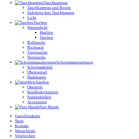
Tauchkameras
Tauchkameras und Boxen
Zubehoer fuer Tauchkamera
Licht
Taschen
Wasserdicht
Huellen
Taschen
Rolltasche
Rucksack
Tragetasche
Netztasche
Schwimmausruestung
Schwimmbrille
Ohrstoepsel
Badekappe
Merchandise
Oberteile
Kopfbedeckungen
Sonnenbrillen
Accessoires
Fuer Hunde
Gutscheinkarte
Shop
Kontakt
Wunschliste
Vergleichen