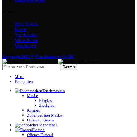
Konto
Mein Konto
Kasse
Vergleichen
Wunschliste
Warenkorb
Copyright 2025 @ Tauchindustrie GmbH
Search
Menü
Kategorien
Tauchmasken
Maske
Einglas
Zweiglas
Kombis
Zubehoer fuer Maske
Optische Linsen
Schnorchel
Flossen
Offenes Fussteil