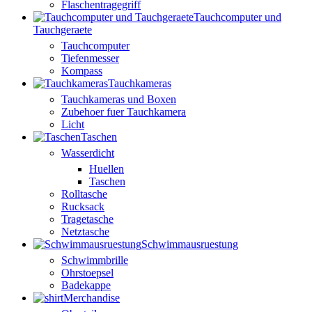
Flaschentragegriff
Tauchcomputer und
Tauchgeraete
Tauchcomputer
Tiefenmesser
Kompass
Tauchkameras
Tauchkameras und Boxen
Zubehoer fuer Tauchkamera
Licht
Taschen
Wasserdicht
Huellen
Taschen
Rolltasche
Rucksack
Tragetasche
Netztasche
Schwimmausruestung
Schwimmbrille
Ohrstoepsel
Badekappe
Merchandise