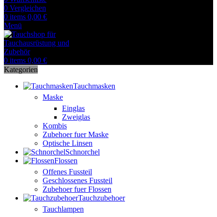
0
Vergleichen
0
items
0,00
€
Menü
0
items
0,00
€
Kategorien
Tauchmasken
Maske
Einglas
Zweiglas
Kombis
Zubehoer fuer Maske
Optische Linsen
Schnorchel
Flossen
Offenes Fussteil
Geschlossenes Fussteil
Zubehoer fuer Flossen
Tauchzubehoer
Tauchlampen