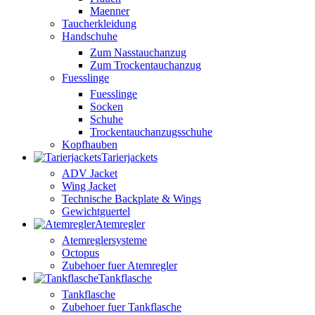
Maenner
Taucherkleidung
Handschuhe
Zum Nasstauchanzug
Zum Trockentauchanzug
Fuesslinge
Fuesslinge
Socken
Schuhe
Trockentauchanzugsschuhe
Kopfhauben
Tarierjackets
ADV Jacket
Wing Jacket
Technische Backplate & Wings
Gewichtguertel
Atemregler
Atemreglersysteme
Octopus
Zubehoer fuer Atemregler
Tankflasche
Tankflasche
Zubehoer fuer Tankflasche