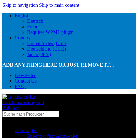
Skip to navigation
Skip to main content
English
Deutsch
French
Requires WPML plugin
Country
United States (USD)
Deutschland (EUR)
Japan (JPY)
ADD ANYTHING HERE OR JUST REMOVE IT…
Newsletter
Contact Us
FAQs
...in Kategorie
Atemregler
Zubehoer fuer Atemregler