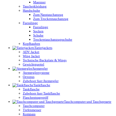
Maenner
Taucherkleidung
Handschuhe
Zum Nasstauchanzug
Zum Trockentauchanzug
Fuesslinge
Fuesslinge
Socken
Schuhe
Trockentauchanzugsschuhe
Kopfhauben
Tarierjackets
ADV Jacket
Wing Jacket
Technische Backplate & Wings
Gewichtguertel
Atemregler
Atemreglersysteme
Octopus
Zubehoer fuer Atemregler
Tankflasche
Tankflasche
Zubehoer fuer Tankflasche
Flaschentragegriff
Tauchcomputer und Tauchgeraete
Tauchcomputer
Tiefenmesser
Kompass