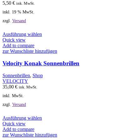
5,50
€
ink. MwSt.
inkl. 19 % MwSt.
zzgl.
Versand
Dieses
Ausführung wählen
Produkt
Quick view
weist
Add to compare
mehrere
zur Wunschliste hinzufügen
Varianten
auf.
Velocity Konak Sonnenbrillen
Die
Optionen
Sonnenbrillen
,
Shop
können
VELOCITY
auf
35,00
€
ink. MwSt.
der
inkl. MwSt.
Produktseite
gewählt
zzgl.
Versand
werden
Dieses
Ausführung wählen
Produkt
Quick view
weist
Add to compare
mehrere
zur Wunschliste hinzufügen