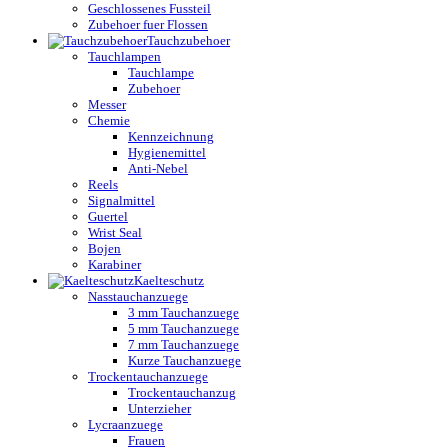
Geschlossenes Fussteil
Zubehoer fuer Flossen
Tauchzubehoer
Tauchlampen
Tauchlampe
Zubehoer
Messer
Chemie
Kennzeichnung
Hygienemittel
Anti-Nebel
Reels
Signalmittel
Guertel
Wrist Seal
Bojen
Karabiner
Kaelteschutz
Nasstauchanzuege
3 mm Tauchanzuege
5 mm Tauchanzuege
7 mm Tauchanzuege
Kurze Tauchanzuege
Trockentauchanzuege
Trockentauchanzug
Unterzieher
Lycraanzuege
Frauen