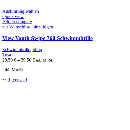
Dieses
Ausführung wählen
Produkt
Quick view
weist
Add to compare
mehrere
zur Wunschliste hinzufügen
Varianten
auf.
View Youth Swipe 760 Schwimmbrille
Die
Optionen
Schwimmbrille
,
Shop
können
Tusa
auf
28,50
€
–
39,50
€
ink. MwSt.
der
Produktseite
inkl. MwSt.
gewählt
werden
zzgl.
Versand