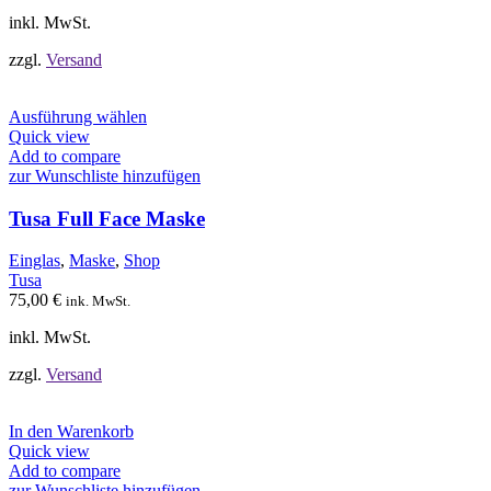
Produktseite
inkl. MwSt.
gewählt
werden
zzgl.
Versand
Dieses
Ausführung wählen
Produkt
Quick view
weist
Add to compare
mehrere
zur Wunschliste hinzufügen
Varianten
auf.
Tusa Full Face Maske
Die
Optionen
Einglas
,
Maske
,
Shop
können
Tusa
auf
75,00
€
ink. MwSt.
der
Produktseite
inkl. MwSt.
gewählt
werden
zzgl.
Versand
In den Warenkorb
Quick view
Add to compare
zur Wunschliste hinzufügen