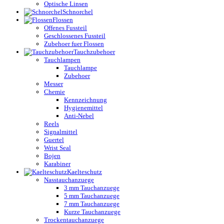
Optische Linsen
Schnorchel
Flossen
Offenes Fussteil
Geschlossenes Fussteil
Zubehoer fuer Flossen
Tauchzubehoer
Tauchlampen
Tauchlampe
Zubehoer
Messer
Chemie
Kennzeichnung
Hygienemittel
Anti-Nebel
Reels
Signalmittel
Guertel
Wrist Seal
Bojen
Karabiner
Kaelteschutz
Nasstauchanzuege
3 mm Tauchanzuege
5 mm Tauchanzuege
7 mm Tauchanzuege
Kurze Tauchanzuege
Trockentauchanzuege