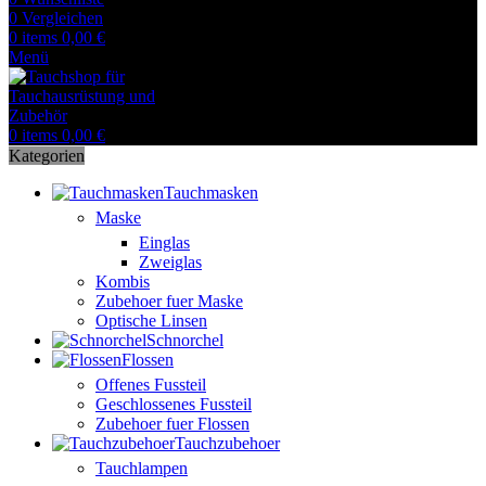
0
Vergleichen
0
items
0,00
€
Menü
0
items
0,00
€
Kategorien
Tauchmasken
Maske
Einglas
Zweiglas
Kombis
Zubehoer fuer Maske
Optische Linsen
Schnorchel
Flossen
Offenes Fussteil
Geschlossenes Fussteil
Zubehoer fuer Flossen
Tauchzubehoer
Tauchlampen