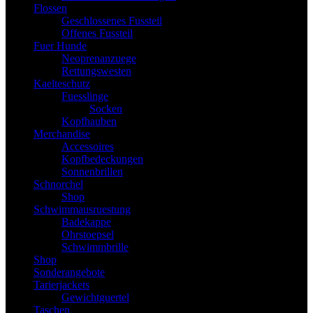
Flossen
Geschlossenes Fussteil
Offenes Fussteil
Fuer Hunde
Neoprenanzuege
Rettungswesten
Kaelteschutz
Fuesslinge
Socken
Kopfhauben
Merchandise
Accessoires
Kopfbedeckungen
Sonnenbrillen
Schnorchel
Shop
Schwimmausruestung
Badekappe
Ohrstoepsel
Schwimmbrille
Shop
Sonderangebote
Tarierjackets
Gewichtguertel
Taschen