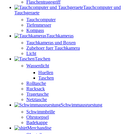
Flaschentragegriff
Tauchcomputer und
Tauchgeraete
Tauchcomputer
Tiefenmesser
Kompass
Tauchkameras
Tauchkameras und Boxen
Zubehoer fuer Tauchkamera
Licht
Taschen
Wasserdicht
Huellen
Taschen
Rolltasche
Rucksack
Tragetasche
Netztasche
Schwimmausruestung
Schwimmbrille
Ohrstoepsel
Badekappe
Merchandise