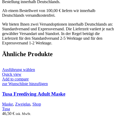
Bestellung innerhalb Deutschlands.
Ab einem Bestellwert von 100,00 € liefern wir innerhalb
Deutschlands versandkostenfrei.
Wir bieten Ihnen zwei Versandoptionen innerhalb Deutschlands an:
Standardversand und Expressversand. Die Lieferzeit variiert je nach
gewählter Versandart und Standort. In der Regel beträgt die
Lieferzeit für den Standardversand 2-5 Werktage und für den
Expressversand 1-2 Werktage.
Ähnliche Produkte
Dieses
Ausführung wählen
Produkt
Quick view
weist
Add to compare
mehrere
zur Wunschliste hinzufügen
Varianten
auf.
Tusa Freediving Adult Maske
Die
Optionen
Maske
,
Zweiglas
,
Shop
können
Tusa
auf
46,50
€
ink. MwSt.
der