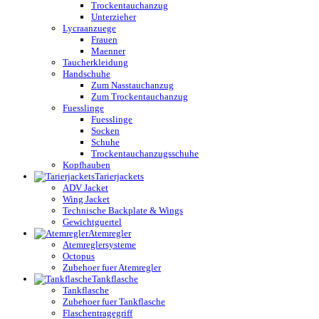
Trockentauchanzug
Unterzieher
Lycraanzuege
Frauen
Maenner
Taucherkleidung
Handschuhe
Zum Nasstauchanzug
Zum Trockentauchanzug
Fuesslinge
Fuesslinge
Socken
Schuhe
Trockentauchanzugsschuhe
Kopfhauben
Tarierjackets
ADV Jacket
Wing Jacket
Technische Backplate & Wings
Gewichtguertel
Atemregler
Atemreglersysteme
Octopus
Zubehoer fuer Atemregler
Tankflasche
Tankflasche
Zubehoer fuer Tankflasche
Flaschentragegriff