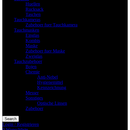
Huellen
Rucksack
Taschen
Tauchkameras
Zubehoer fuer Tauchkamera
Tauchmasken
Einglas
Kombis
Maske
Zubehoer fuer Maske
Zweiglas
Tauchzubehoer
Bojen
Chemie
Anti-Nebel
Hygienemittel
Kennzeichnung
Messer
Sonstiges
Optische Linsen
Zubehoer
Search
Login / Registrieren
0
Wunschliste