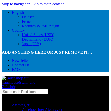
Skip to navigation
Skip to main content
English
Deutsch
French
Requires WPML plugin
Country
United States (USD)
Deutschland (EUR)
Japan (JPY)
ADD ANYTHING HERE OR JUST REMOVE IT…
Newsletter
Contact Us
FAQs
...in Kategorie
Atemregler
Zubehoer fuer Atemregler