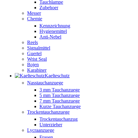
Tauchlampe
Zubehoer
Messer
Chemie
Kennzeichnung
Hygienemittel
Anti-Nebel
Reels
Signalmittel
Guertel
Wrist Seal
Bojen
Karabiner
Kaelteschutz
Nasstauchanzuege
3 mm Tauchanzuege
5 mm Tauchanzuege
7 mm Tauchanzuege
Kurze Tauchanzuege
Trockentauchanzuege
Trockentauchanzug
Unterzieher
Lycraanzuege
Frauen