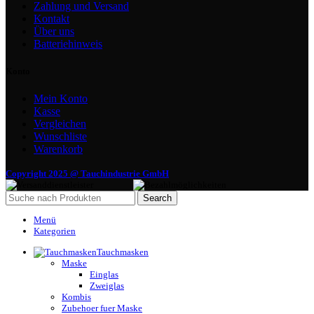
Zahlung und Versand
Kontakt
Über uns
Batteriehinweis
Konto
Mein Konto
Kasse
Vergleichen
Wunschliste
Warenkorb
Copyright 2025 @ Tauchindustrie GmbH
Search
Menü
Kategorien
Tauchmasken
Maske
Einglas
Zweiglas
Kombis
Zubehoer fuer Maske