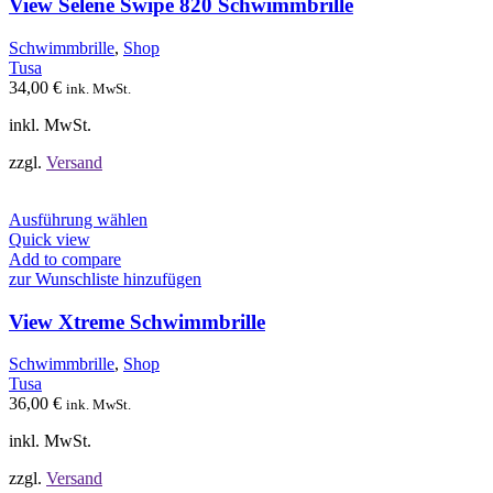
auf.
View Selene Swipe 820 Schwimmbrille
Die
Optionen
Schwimmbrille
,
Shop
können
Tusa
auf
34,00
€
ink. MwSt.
der
Produktseite
inkl. MwSt.
gewählt
werden
zzgl.
Versand
Dieses
Ausführung wählen
Produkt
Quick view
weist
Add to compare
mehrere
zur Wunschliste hinzufügen
Varianten
auf.
View Xtreme Schwimmbrille
Die
Optionen
Schwimmbrille
,
Shop
können
Tusa
auf
36,00
€
ink. MwSt.
der
Produktseite
inkl. MwSt.
gewählt
werden
zzgl.
Versand