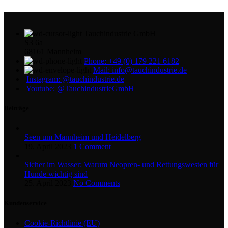
Tauchindustrie GmbH
S3 6a
68161 Mannheim
Phone: +49 (0) 179 221 6182
Mail: info@tauchindustrie.de
Instagram: @tauchindustrie.de
Youtube: @TauchindustrieGmbH
Beiträge
Seen um Mannheim und Heidelberg
19. April 2023
1 Comment
Sicher im Wasser: Warum Neopren- und Rettungswesten für
Hunde wichtig sind
25. April 2023
No Comments
Kundenservice
Cookie-Richtlinie (EU)