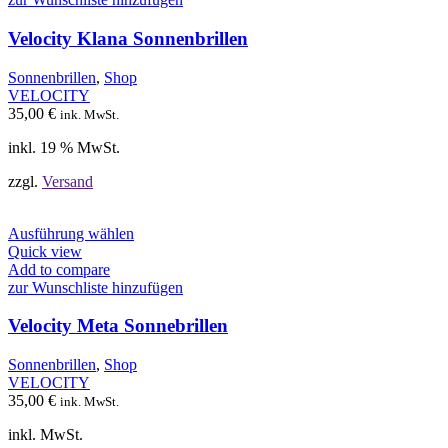
Velocity Klana Sonnenbrillen
Sonnenbrillen
,
Shop
VELOCITY
35,00
€
ink. MwSt.
inkl. 19 % MwSt.
zzgl.
Versand
Dieses
Ausführung wählen
Produkt
Quick view
weist
Add to compare
mehrere
zur Wunschliste hinzufügen
Varianten
auf.
Velocity Meta Sonnebrillen
Die
Optionen
Sonnenbrillen
,
Shop
können
VELOCITY
auf
35,00
€
ink. MwSt.
der
Produktseite
inkl. MwSt.