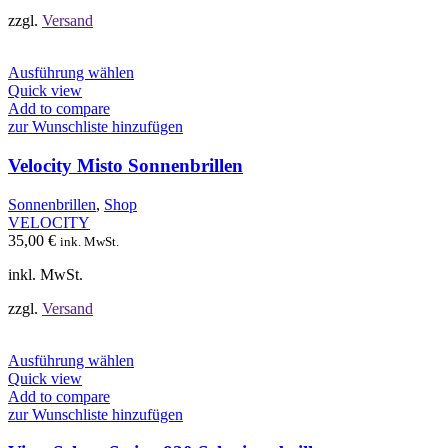
gewählt
werden
zzgl.
Versand
Dieses
Ausführung wählen
Produkt
Quick view
weist
Add to compare
mehrere
zur Wunschliste hinzufügen
Varianten
auf.
Velocity Misto Sonnenbrillen
Die
Optionen
Sonnenbrillen
,
Shop
können
VELOCITY
auf
35,00
€
ink. MwSt.
der
Produktseite
inkl. MwSt.
gewählt
werden
zzgl.
Versand
Dieses
Ausführung wählen
Produkt
Quick view
weist
Add to compare
mehrere
zur Wunschliste hinzufügen
Varianten