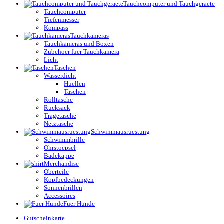
Tauchcomputer und Tauchgeraete
Tauchcomputer
Tiefenmesser
Kompass
Tauchkameras
Tauchkameras und Boxen
Zubehoer fuer Tauchkamera
Licht
Taschen
Wasserdicht
Huellen
Taschen
Rolltasche
Rucksack
Tragetasche
Netztasche
Schwimmausruestung
Schwimmbrille
Ohrstoepsel
Badekappe
Merchandise
Oberteile
Kopfbedeckungen
Sonnenbrillen
Accessoires
Fuer Hunde
Gutscheinkarte