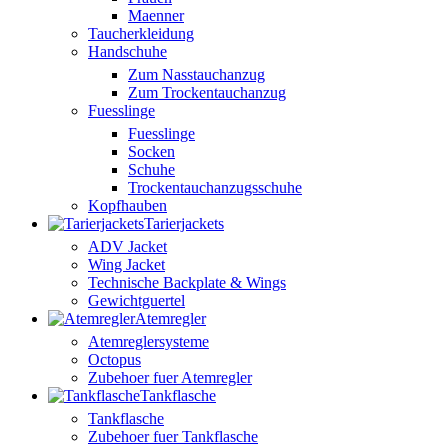
Maenner
Taucherkleidung
Handschuhe
Zum Nasstauchanzug
Zum Trockentauchanzug
Fuesslinge
Fuesslinge
Socken
Schuhe
Trockentauchanzugsschuhe
Kopfhauben
Tarierjackets
ADV Jacket
Wing Jacket
Technische Backplate & Wings
Gewichtguertel
Atemregler
Atemreglersysteme
Octopus
Zubehoer fuer Atemregler
Tankflasche
Tankflasche
Zubehoer fuer Tankflasche