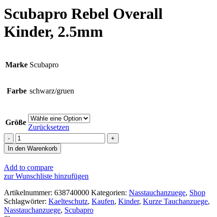
Scubapro Rebel Overall
Kinder, 2.5mm
Marke
Scubapro
Farbe
schwarz/gruen
Größe
Zurücksetzen
Scubapro
Rebel
In den Warenkorb
Overall
Kinder,
Add to compare
2.5mm
zur Wunschliste hinzufügen
Menge
Artikelnummer:
638740000
Kategorien:
Nasstauchanzuege
,
Shop
Schlagwörter:
Kaelteschutz
,
Kaufen
,
Kinder
,
Kurze Tauchanzuege
,
Nasstauchanzuege
,
Scubapro