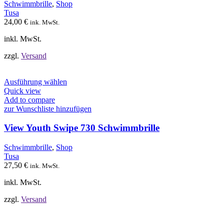
Optionen
Schwimmbrille
,
Shop
können
Tusa
auf
24,00
€
ink. MwSt.
der
Produktseite
inkl. MwSt.
gewählt
werden
zzgl.
Versand
Dieses
Ausführung wählen
Produkt
Quick view
weist
Add to compare
mehrere
zur Wunschliste hinzufügen
Varianten
auf.
View Youth Swipe 730 Schwimmbrille
Die
Optionen
Schwimmbrille
,
Shop
können
Tusa
auf
27,50
€
ink. MwSt.
der
Produktseite
inkl. MwSt.
gewählt
werden
zzgl.
Versand