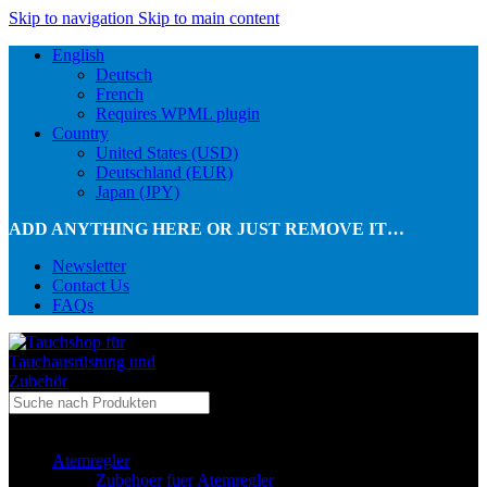
Skip to navigation
Skip to main content
English
Deutsch
French
Requires WPML plugin
Country
United States (USD)
Deutschland (EUR)
Japan (JPY)
ADD ANYTHING HERE OR JUST REMOVE IT…
Newsletter
Contact Us
FAQs
...in Kategorie
Atemregler
Zubehoer fuer Atemregler