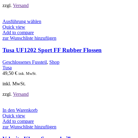
werden
zzgl.
Versand
Dieses
Ausführung wählen
Produkt
Quick view
weist
Add to compare
mehrere
zur Wunschliste hinzufügen
Varianten
auf.
Tusa UF1202 Sport FF Rubber Flossen
Die
Optionen
Geschlossenes Fussteil
,
Shop
können
Tusa
auf
49,50
€
ink. MwSt.
der
Produktseite
inkl. MwSt.
gewählt
werden
zzgl.
Versand
In den Warenkorb
Quick view
Add to compare
zur Wunschliste hinzufügen