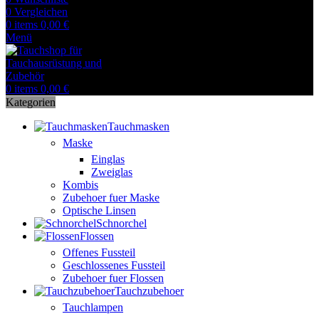
0
Vergleichen
0
items
0,00
€
Menü
0
items
0,00
€
Kategorien
Tauchmasken
Maske
Einglas
Zweiglas
Kombis
Zubehoer fuer Maske
Optische Linsen
Schnorchel
Flossen
Offenes Fussteil
Geschlossenes Fussteil
Zubehoer fuer Flossen
Tauchzubehoer
Tauchlampen