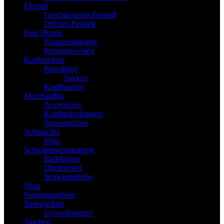
Flossen
Geschlossenes Fussteil
Offenes Fussteil
Fuer Hunde
Neoprenanzuege
Rettungswesten
Kaelteschutz
Fuesslinge
Socken
Kopfhauben
Merchandise
Accessoires
Kopfbedeckungen
Sonnenbrillen
Schnorchel
Shop
Schwimmausruestung
Badekappe
Ohrstoepsel
Schwimmbrille
Shop
Sonderangebote
Tarierjackets
Gewichtguertel
Taschen