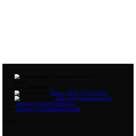
Tauchindustrie GmbH
S3 6a
68161 Mannheim
Phone: +49 (0) 179 221 6182
Mail: info@tauchindustrie.de
Instagram: @tauchindustrie.de
Youtube: @TauchindustrieGmbH
Beiträge