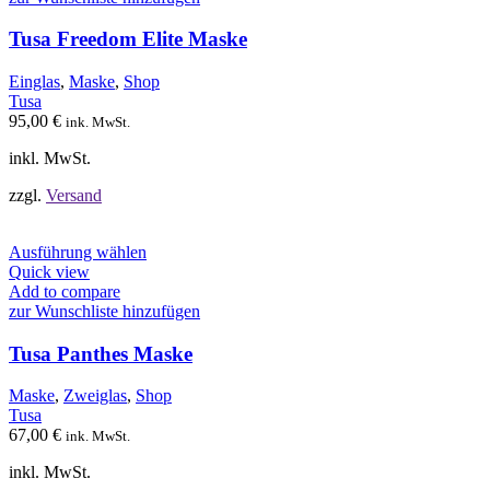
Varianten
auf.
Tusa Freedom Elite Maske
Die
Optionen
Einglas
,
Maske
,
Shop
können
Tusa
auf
95,00
€
ink. MwSt.
der
Produktseite
inkl. MwSt.
gewählt
werden
zzgl.
Versand
Dieses
Ausführung wählen
Produkt
Quick view
weist
Add to compare
mehrere
zur Wunschliste hinzufügen
Varianten
auf.
Tusa Panthes Maske
Die
Optionen
Maske
,
Zweiglas
,
Shop
können
Tusa
auf
67,00
€
ink. MwSt.
der
Produktseite
inkl. MwSt.
gewählt