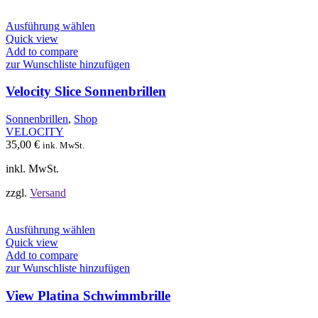
Dieses
Ausführung wählen
Produkt
Quick view
weist
Add to compare
mehrere
zur Wunschliste hinzufügen
Varianten
auf.
Velocity Slice Sonnenbrillen
Die
Optionen
Sonnenbrillen
,
Shop
können
VELOCITY
auf
35,00
€
ink. MwSt.
der
Produktseite
inkl. MwSt.
gewählt
werden
zzgl.
Versand
Dieses
Ausführung wählen
Produkt
Quick view
weist
Add to compare
mehrere
zur Wunschliste hinzufügen
Varianten
auf.
View Platina Schwimmbrille
Die