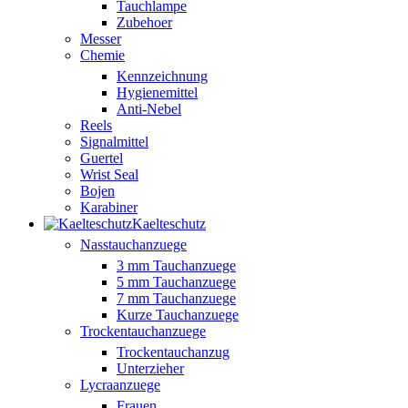
Tauchlampe
Zubehoer
Messer
Chemie
Kennzeichnung
Hygienemittel
Anti-Nebel
Reels
Signalmittel
Guertel
Wrist Seal
Bojen
Karabiner
Kaelteschutz
Nasstauchanzuege
3 mm Tauchanzuege
5 mm Tauchanzuege
7 mm Tauchanzuege
Kurze Tauchanzuege
Trockentauchanzuege
Trockentauchanzug
Unterzieher
Lycraanzuege
Frauen