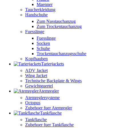
Maenner
Taucherkleidung
Handschuhe
Zum Nasstauchanzug
Zum Trockentauchanzug
Fuesslinge
Fuesslinge
Socken
Schuhe
Trockentauchanzugsschuhe
Kopfhauben
Tarierjackets
ADV Jacket
Wing Jacket
Technische Backplate & Wings
Gewichtguertel
Atemregler
Atemreglersysteme
Octopus
Zubehoer fuer Atemregler
Tankflasche
Tankflasche
Zubehoer fuer Tankflasche