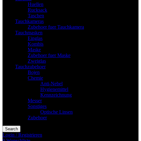
Huellen
Rucksack
Taschen
Tauchkameras
Zubehoer fuer Tauchkamera
Tauchmasken
Einglas
Kombis
Maske
Zubehoer fuer Maske
Zweiglas
Tauchzubehoer
Bojen
Chemie
Anti-Nebel
Hygienemittel
Kennzeichnung
Messer
Sonstiges
Optische Linsen
Zubehoer
Search
Login / Registrieren
0
Wunschliste