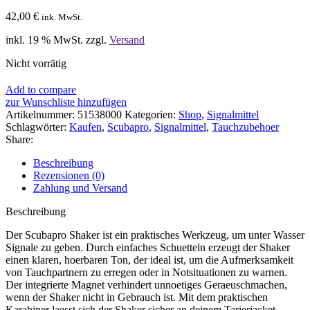
42,00
€
ink. MwSt.
inkl. 19 % MwSt.
zzgl.
Versand
Nicht vorrätig
Add to compare
zur Wunschliste hinzufügen
Artikelnummer:
51538000
Kategorien:
Shop
,
Signalmittel
Schlagwörter:
Kaufen
,
Scubapro
,
Signalmittel
,
Tauchzubehoer
Share:
Beschreibung
Rezensionen (0)
Zahlung und Versand
Beschreibung
Der Scubapro Shaker ist ein praktisches Werkzeug, um unter Wasser
Signale zu geben. Durch einfaches Schuetteln erzeugt der Shaker
einen klaren, hoerbaren Ton, der ideal ist, um die Aufmerksamkeit
von Tauchpartnern zu erregen oder in Notsituationen zu warnen.
Der integrierte Magnet verhindert unnoetiges Geraeuschmachen,
wenn der Shaker nicht in Gebrauch ist. Mit dem praktischen
Karabiner laesst sich der Shaker sicher an deinem Tarierjacket