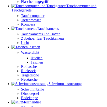
Flaschentragegriff
Tauchcomputer und
Tauchgeraete
Tauchcomputer
Tiefenmesser
Kompass
Tauchkameras
Tauchkameras und Boxen
Zubehoer fuer Tauchkamera
Licht
Taschen
Wasserdicht
Huellen
Taschen
Rolltasche
Rucksack
Tragetasche
Netztasche
Schwimmausruestung
Schwimmbrille
Ohrstoepsel
Badekappe
Merchandise