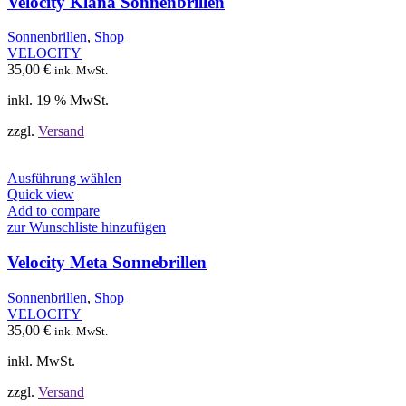
Velocity Klana Sonnenbrillen
Sonnenbrillen
,
Shop
VELOCITY
35,00
€
ink. MwSt.
inkl. 19 % MwSt.
zzgl.
Versand
Dieses
Ausführung wählen
Produkt
Quick view
weist
Add to compare
mehrere
zur Wunschliste hinzufügen
Varianten
auf.
Velocity Meta Sonnebrillen
Die
Optionen
Sonnenbrillen
,
Shop
können
VELOCITY
auf
35,00
€
ink. MwSt.
der
Produktseite
inkl. MwSt.
gewählt
werden
zzgl.
Versand