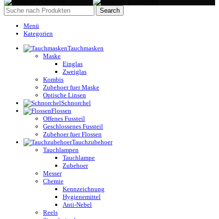
Search
Menü
Kategorien
Tauchmasken
Maske
Einglas
Zweiglas
Kombis
Zubehoer fuer Maske
Optische Linsen
Schnorchel
Flossen
Offenes Fussteil
Geschlossenes Fussteil
Zubehoer fuer Flossen
Tauchzubehoer
Tauchlampen
Tauchlampe
Zubehoer
Messer
Chemie
Kennzeichnung
Hygienemittel
Anti-Nebel
Reels