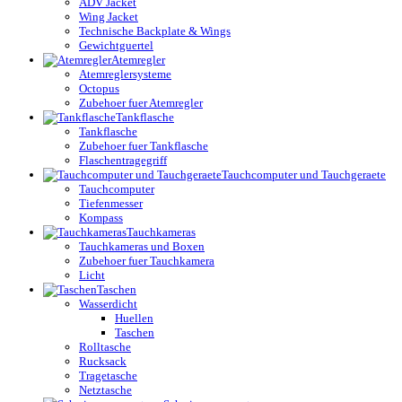
ADV Jacket
Wing Jacket
Technische Backplate & Wings
Gewichtguertel
Atemregler
Atemreglersysteme
Octopus
Zubehoer fuer Atemregler
Tankflasche
Tankflasche
Zubehoer fuer Tankflasche
Flaschentragegriff
Tauchcomputer und Tauchgeraete
Tauchcomputer
Tiefenmesser
Kompass
Tauchkameras
Tauchkameras und Boxen
Zubehoer fuer Tauchkamera
Licht
Taschen
Wasserdicht
Huellen
Taschen
Rolltasche
Rucksack
Tragetasche
Netztasche