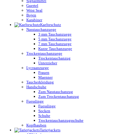
Signalmittel
Guertel
Wrist Seal
Bojen
Karabiner
Kaelteschutz
Nasstauchanzuege
3 mm Tauchanzuege
5 mm Tauchanzuege
7 mm Tauchanzuege
Kurze Tauchanzuege
Trockentauchanzuege
Trockentauchanzug
Unterzieher
Lycraanzuege
Frauen
Maenner
Taucherkleidung
Handschuhe
Zum Nasstauchanzug
Zum Trockentauchanzug
Fuesslinge
Fuesslinge
Socken
Schuhe
Trockentauchanzugsschuhe
Kopfhauben
Tarierjackets