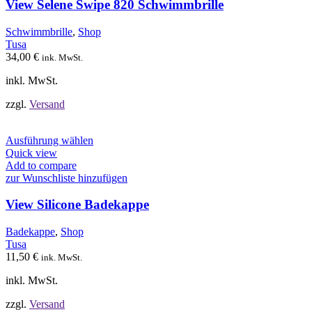
auf.
View Selene Swipe 820 Schwimmbrille
Die
Optionen
Schwimmbrille
,
Shop
können
Tusa
auf
34,00
€
ink. MwSt.
der
Produktseite
inkl. MwSt.
gewählt
werden
zzgl.
Versand
Dieses
Ausführung wählen
Produkt
Quick view
weist
Add to compare
mehrere
zur Wunschliste hinzufügen
Varianten
auf.
View Silicone Badekappe
Die
Optionen
Badekappe
,
Shop
können
Tusa
auf
11,50
€
ink. MwSt.
der
Produktseite
inkl. MwSt.
gewählt
werden
zzgl.
Versand