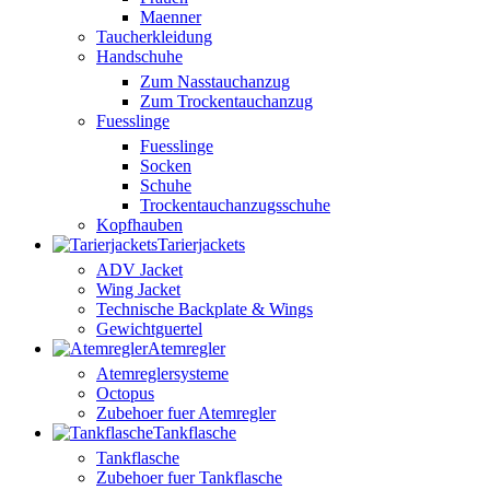
Maenner
Taucherkleidung
Handschuhe
Zum Nasstauchanzug
Zum Trockentauchanzug
Fuesslinge
Fuesslinge
Socken
Schuhe
Trockentauchanzugsschuhe
Kopfhauben
Tarierjackets
ADV Jacket
Wing Jacket
Technische Backplate & Wings
Gewichtguertel
Atemregler
Atemreglersysteme
Octopus
Zubehoer fuer Atemregler
Tankflasche
Tankflasche
Zubehoer fuer Tankflasche