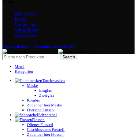
Konto
Mein Konto
Kasse
Vergleichen
Wunschliste
Warenkorb
Copyright 2025 @ Tauchindustrie GmbH
Search
Menü
Kategorien
Tauchmasken
Maske
Einglas
Zweiglas
Kombis
Zubehoer fuer Maske
Optische Linsen
Schnorchel
Flossen
Offenes Fussteil
Geschlossenes Fussteil
Zubehoer fuer Flossen