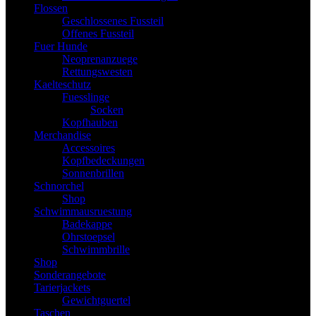
Flossen
Geschlossenes Fussteil
Offenes Fussteil
Fuer Hunde
Neoprenanzuege
Rettungswesten
Kaelteschutz
Fuesslinge
Socken
Kopfhauben
Merchandise
Accessoires
Kopfbedeckungen
Sonnenbrillen
Schnorchel
Shop
Schwimmausruestung
Badekappe
Ohrstoepsel
Schwimmbrille
Shop
Sonderangebote
Tarierjackets
Gewichtguertel
Taschen