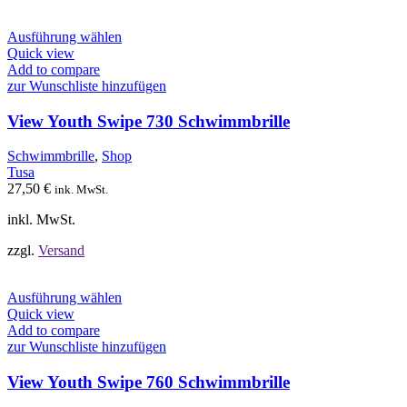
Dieses
Ausführung wählen
Produkt
Quick view
weist
Add to compare
mehrere
zur Wunschliste hinzufügen
Varianten
auf.
View Youth Swipe 730 Schwimmbrille
Die
Optionen
Schwimmbrille
,
Shop
können
Tusa
auf
27,50
€
ink. MwSt.
der
Produktseite
inkl. MwSt.
gewählt
werden
zzgl.
Versand
Dieses
Ausführung wählen
Produkt
Quick view
weist
Add to compare
mehrere
zur Wunschliste hinzufügen
Varianten
auf.
View Youth Swipe 760 Schwimmbrille
Die