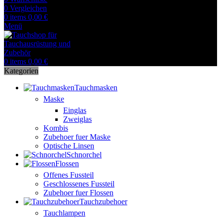
0
Vergleichen
0
items
0,00
€
Menü
0
items
0,00
€
Kategorien
Tauchmasken
Maske
Einglas
Zweiglas
Kombis
Zubehoer fuer Maske
Optische Linsen
Schnorchel
Flossen
Offenes Fussteil
Geschlossenes Fussteil
Zubehoer fuer Flossen
Tauchzubehoer
Tauchlampen