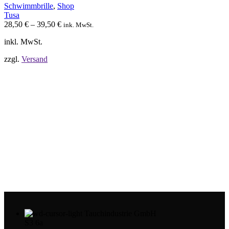
Optionen
Schwimmbrille
,
Shop
können
Tusa
auf
28,50
€
–
39,50
€
ink. MwSt.
der
Produktseite
inkl. MwSt.
gewählt
werden
zzgl.
Versand
Tauchindustrie GmbH
S3 6a