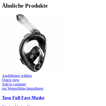
Ähnliche Produkte
Dieses
Ausführung wählen
Produkt
Quick view
weist
Add to compare
mehrere
zur Wunschliste hinzufügen
Varianten
auf.
Tusa Full Face Maske
Die
Optionen