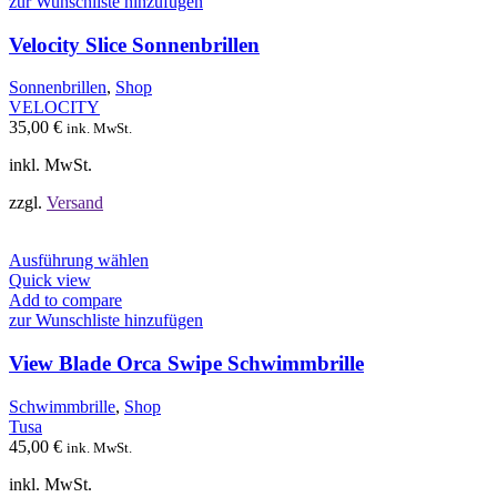
mehrere
zur Wunschliste hinzufügen
Varianten
auf.
Velocity Slice Sonnenbrillen
Die
Optionen
Sonnenbrillen
,
Shop
können
VELOCITY
auf
35,00
€
ink. MwSt.
der
Produktseite
inkl. MwSt.
gewählt
werden
zzgl.
Versand
Dieses
Ausführung wählen
Produkt
Quick view
weist
Add to compare
mehrere
zur Wunschliste hinzufügen
Varianten
auf.
View Blade Orca Swipe Schwimmbrille
Die
Optionen
Schwimmbrille
,
Shop
können
Tusa
auf
45,00
€
ink. MwSt.
der
Produktseite
inkl. MwSt.