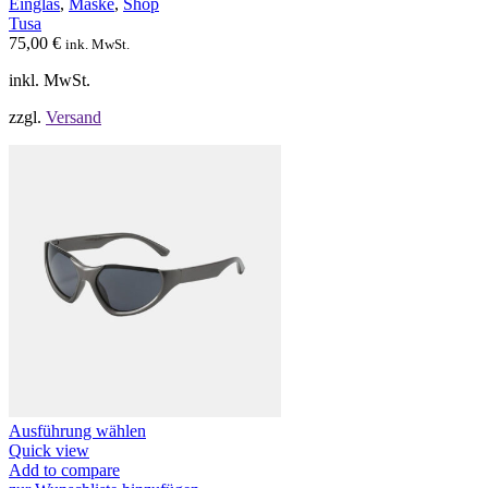
Einglas
,
Maske
,
Shop
können
Tusa
auf
75,00
€
ink. MwSt.
der
Produktseite
inkl. MwSt.
gewählt
werden
zzgl.
Versand
Dieses
Ausführung wählen
Produkt
Quick view
weist
Add to compare