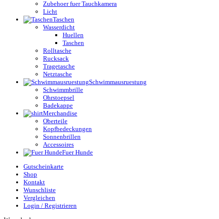
Zubehoer fuer Tauchkamera
Licht
Taschen
Wasserdicht
Huellen
Taschen
Rolltasche
Rucksack
Tragetasche
Netztasche
Schwimmausruestung
Schwimmbrille
Ohrstoepsel
Badekappe
Merchandise
Oberteile
Kopfbedeckungen
Sonnenbrillen
Accessoires
Fuer Hunde
Gutscheinkarte
Shop
Kontakt
Wunschliste
Vergleichen
Login / Registrieren