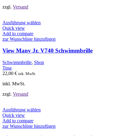
gewählt
werden
zzgl.
Versand
Dieses
Ausführung wählen
Produkt
Quick view
weist
Add to compare
mehrere
zur Wunschliste hinzufügen
Varianten
auf.
View Many Jr. V740 Schwimmbrille
Die
Optionen
Schwimmbrille
,
Shop
können
Tusa
auf
22,00
€
ink. MwSt.
der
Produktseite
inkl. MwSt.
gewählt
werden
zzgl.
Versand
Dieses
Ausführung wählen
Produkt
Quick view
weist
Add to compare
mehrere
zur Wunschliste hinzufügen
Varianten