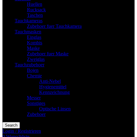
Huellen
Rucksack
Taschen
Tauchkameras
Zubehoer fuer Tauchkamera
Tauchmasken
Einglas
Kombis
Maske
Zubehoer fuer Maske
Zweiglas
Tauchzubehoer
Bojen
Chemie
Anti-Nebel
Hygienemittel
Kennzeichnung
Messer
Sonstiges
Optische Linsen
Zubehoer
Search
Login / Registrieren
0
Wunschliste