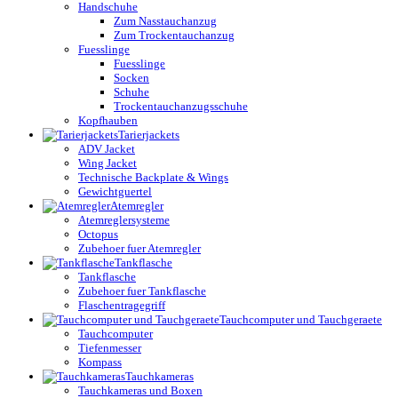
Handschuhe
Zum Nasstauchanzug
Zum Trockentauchanzug
Fuesslinge
Fuesslinge
Socken
Schuhe
Trockentauchanzugsschuhe
Kopfhauben
Tarierjackets
ADV Jacket
Wing Jacket
Technische Backplate & Wings
Gewichtguertel
Atemregler
Atemreglersysteme
Octopus
Zubehoer fuer Atemregler
Tankflasche
Tankflasche
Zubehoer fuer Tankflasche
Flaschentragegriff
Tauchcomputer und Tauchgeraete
Tauchcomputer
Tiefenmesser
Kompass
Tauchkameras
Tauchkameras und Boxen