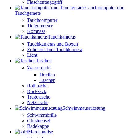
Flaschentragegriff
Tauchcomputer und
Tauchgeraete
Tauchcomputer
Tiefenmesser
Kompass
Tauchkameras
Tauchkameras und Boxen
Zubehoer fuer Tauchkamera
Licht
Taschen
Wasserdicht
Huellen
Taschen
Rolltasche
Rucksack
Tragetasche
Netztasche
Schwimmausruestung
Schwimmbrille
Ohrstoepsel
Badekappe
Merchandise