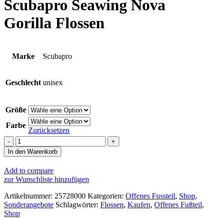
Scubapro Seawing Nova
Gorilla Flossen
Marke
Scubapro
Geschlecht
unisex
Größe
Farbe
Zurücksetzen
Scubapro
Seawing
In den Warenkorb
Nova
Gorilla
Add to compare
Flossen
zur Wunschliste hinzufügen
Menge
Artikelnummer:
25728000
Kategorien:
Offenes Fussteil
,
Shop
,
Sonderangebote
Schlagwörter:
Flossen
,
Kaufen
,
Offenes Fußteil
,
Shop