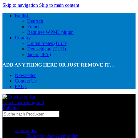
Skip to navigation
Skip to main content
English
Deutsch
French
Requires WPML plugin
Country
United States (USD)
Deutschland (EUR)
Japan (JPY)
ADD ANYTHING HERE OR JUST REMOVE IT…
Newsletter
Contact Us
FAQs
...in Kategorie
Atemregler
Zubehoer fuer Atemregler