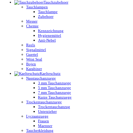
Tauchzubehoer
Tauchlampen
Tauchlampe
Zubehoer
Messer
Chemie
Kennzeichnung
Hygienemittel
Anti-Nebel
Reels
Signalmittel
Guertel
Wrist Seal
Bojen
Karabiner
Kaelteschutz
Nasstauchanzuege
3 mm Tauchanzuege
5 mm Tauchanzuege
7 mm Tauchanzuege
Kurze Tauchanzuege
Trockentauchanzuege
Trockentauchanzug
Unterzieher
Lycraanzuege
Frauen
Maenner
Taucherkleidung