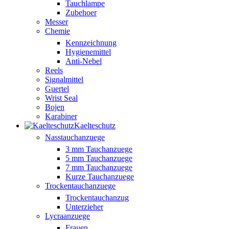
Tauchlampe
Zubehoer
Messer
Chemie
Kennzeichnung
Hygienemittel
Anti-Nebel
Reels
Signalmittel
Guertel
Wrist Seal
Bojen
Karabiner
Kaelteschutz
Nasstauchanzuege
3 mm Tauchanzuege
5 mm Tauchanzuege
7 mm Tauchanzuege
Kurze Tauchanzuege
Trockentauchanzuege
Trockentauchanzug
Unterzieher
Lycraanzuege
Frauen