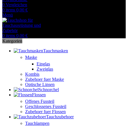
0
Vergleichen
0
items
0,00
€
Menü
0
items
0,00
€
Kategorien
Tauchmasken
Maske
Einglas
Zweiglas
Kombis
Zubehoer fuer Maske
Optische Linsen
Schnorchel
Flossen
Offenes Fussteil
Geschlossenes Fussteil
Zubehoer fuer Flossen
Tauchzubehoer
Tauchlampen