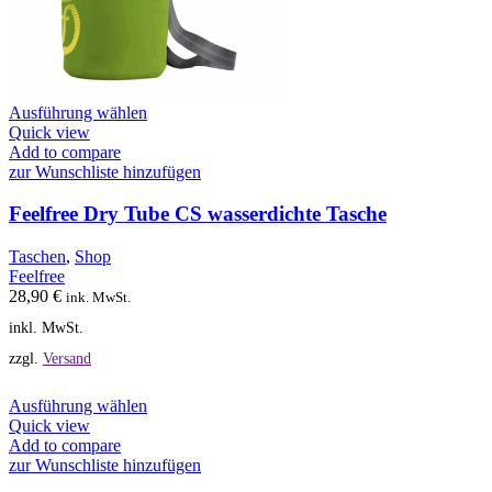
Dieses
Ausführung wählen
Produkt
Quick view
weist
Add to compare
mehrere
zur Wunschliste hinzufügen
Varianten
auf.
Feelfree Dry Tube CS wasserdichte Tasche
Die
Optionen
Taschen
,
Shop
können
Feelfree
auf
28,90
€
ink. MwSt.
der
inkl. MwSt.
Produktseite
gewählt
zzgl.
Versand
werden
Dieses
Ausführung wählen
Produkt
Quick view
weist
Add to compare
mehrere
zur Wunschliste hinzufügen
Varianten