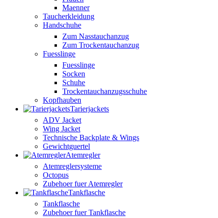
Maenner
Taucherkleidung
Handschuhe
Zum Nasstauchanzug
Zum Trockentauchanzug
Fuesslinge
Fuesslinge
Socken
Schuhe
Trockentauchanzugsschuhe
Kopfhauben
Tarierjackets
ADV Jacket
Wing Jacket
Technische Backplate & Wings
Gewichtguertel
Atemregler
Atemreglersysteme
Octopus
Zubehoer fuer Atemregler
Tankflasche
Tankflasche
Zubehoer fuer Tankflasche