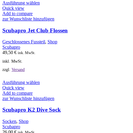
Dieses
Ausführung wählen
Produkt
Quick view
weist
Add to compare
mehrere
zur Wunschliste hinzufügen
Varianten
auf.
Scubapro Jet Club Flossen
Die
Optionen
Geschlossenes Fussteil
,
Shop
können
Scubapro
auf
49,50
€
ink. MwSt.
der
inkl. MwSt.
Produktseite
gewählt
zzgl.
Versand
werden
Dieses
Ausführung wählen
Produkt
Quick view
weist
Add to compare
mehrere
zur Wunschliste hinzufügen
Varianten
auf.
Scubapro K2 Dive Sock
Die
Optionen
Socken
,
Shop
können
Scubapro
auf
26,00
€
ink. MwSt.