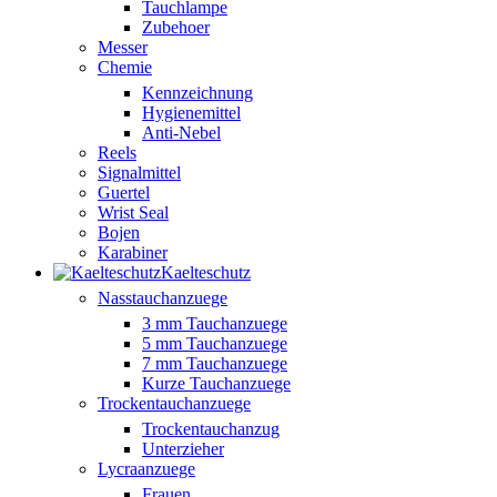
Tauchlampe
Zubehoer
Messer
Chemie
Kennzeichnung
Hygienemittel
Anti-Nebel
Reels
Signalmittel
Guertel
Wrist Seal
Bojen
Karabiner
Kaelteschutz
Nasstauchanzuege
3 mm Tauchanzuege
5 mm Tauchanzuege
7 mm Tauchanzuege
Kurze Tauchanzuege
Trockentauchanzuege
Trockentauchanzug
Unterzieher
Lycraanzuege
Frauen