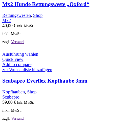
auf.
Mx2 Hunde Rettungsweste „Oxford“
Die
Optionen
Rettungswesten
,
Shop
können
Mx2
auf
40,00
€
ink. MwSt.
der
inkl. MwSt.
Produktseite
gewählt
zzgl.
Versand
werden
Dieses
Ausführung wählen
Produkt
Quick view
weist
Add to compare
mehrere
zur Wunschliste hinzufügen
Varianten
auf.
Scubapro Everflex Kopfhaube 3mm
Die
Optionen
Kopfhauben
,
Shop
können
Scubapro
auf
59,00
€
ink. MwSt.
der
inkl. MwSt.
Produktseite
gewählt
zzgl.
Versand
werden