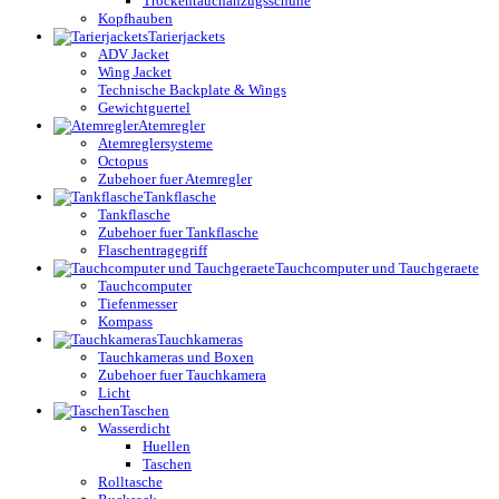
Trockentauchanzugsschuhe
Kopfhauben
Tarierjackets
ADV Jacket
Wing Jacket
Technische Backplate & Wings
Gewichtguertel
Atemregler
Atemreglersysteme
Octopus
Zubehoer fuer Atemregler
Tankflasche
Tankflasche
Zubehoer fuer Tankflasche
Flaschentragegriff
Tauchcomputer und Tauchgeraete
Tauchcomputer
Tiefenmesser
Kompass
Tauchkameras
Tauchkameras und Boxen
Zubehoer fuer Tauchkamera
Licht
Taschen
Wasserdicht
Huellen
Taschen
Rolltasche