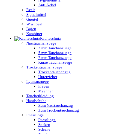
Hygienemittel
Anti-Nebel
Reels
Signalmittel
Guertel
Wrist Seal
Bojen
Karabiner
Kaelteschutz
Nasstauchanzuege
3 mm Tauchanzuege
5 mm Tauchanzuege
7 mm Tauchanzuege
Kurze Tauchanzuege
Trockentauchanzuege
Trockentauchanzug
Unterzieher
Lycraanzuege
Frauen
Maenner
Taucherkleidung
Handschuhe
Zum Nasstauchanzug
Zum Trockentauchanzug
Fuesslinge
Fuesslinge
Socken
Schuhe