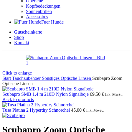
Oberteile
Kopfbedeckungen
Sonnenbrillen
Accessoires
Fuer Hunde
Gutscheinkarte
Shop
Kontakt
Click to enlarge
Start
Tauchzubehoer
Sonstiges
Optische Linsen
Scubapro Zoom
Optische Linsen
Scubapro SMB 1,4 m 210D Nylon Signalboje
69,50
€
ink. MwSt.
Back to products
Tusa Platina 2 Hyperdry Schnorchel
45,00
€
ink. MwSt.
Scubapro Zoom Optische