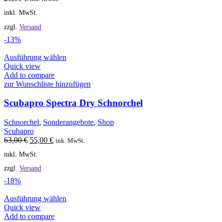
der
inkl. MwSt.
Produktseite
gewählt
zzgl.
Versand
werden
-13%
Dieses
Ausführung wählen
Produkt
Quick view
weist
Add to compare
mehrere
zur Wunschliste hinzufügen
Varianten
auf.
Scubapro Spectra Dry Schnorchel
Die
Optionen
Schnorchel
,
Sonderangebote
,
Shop
können
Scubapro
auf
Ursprünglicher
Aktueller
63,00
€
55,00
€
ink. MwSt.
der
Preis
Preis
inkl. MwSt.
Produktseite
war:
ist:
gewählt
63,00 €
55,00 €.
zzgl.
Versand
werden
-18%
Dieses
Ausführung wählen
Produkt
Quick view
weist
Add to compare