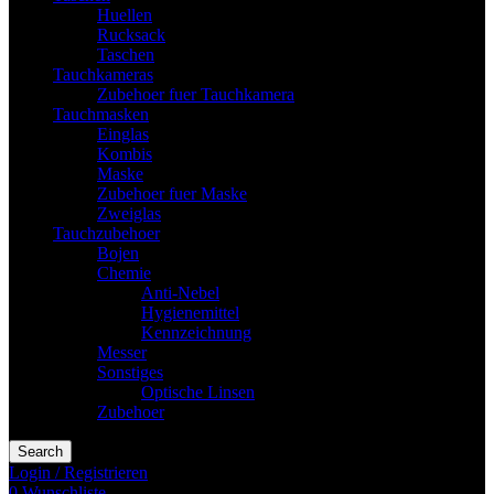
Huellen
Rucksack
Taschen
Tauchkameras
Zubehoer fuer Tauchkamera
Tauchmasken
Einglas
Kombis
Maske
Zubehoer fuer Maske
Zweiglas
Tauchzubehoer
Bojen
Chemie
Anti-Nebel
Hygienemittel
Kennzeichnung
Messer
Sonstiges
Optische Linsen
Zubehoer
Search
Login / Registrieren
0
Wunschliste