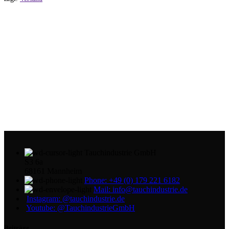
werden
Tauchindustrie GmbH
S3 6a
68161 Mannheim
Phone: +49 (0) 179 221 6182
Mail: info@tauchindustrie.de
Instagram: @tauchindustrie.de
Youtube: @TauchindustrieGmbH
Beiträge