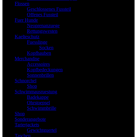
Flossen
Geschlossenes Fussteil
Offenes Fussteil
Fuer Hunde
Neoprenanzuege
Rettungswesten
Kaelteschutz
Fuesslinge
Socken
Kopfhauben
Merchandise
Accessoires
Kopfbedeckungen
Sonnenbrillen
Schnorchel
Shop
Schwimmausruestung
Badekappe
Ohrstoepsel
Schwimmbrille
Shop
Sonderangebote
Tarierjackets
Gewichtguertel
Taschen