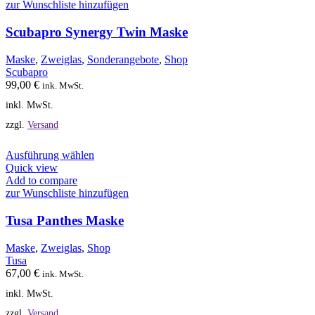
mehrere
zur Wunschliste hinzufügen
Varianten
auf.
Scubapro Synergy Twin Maske
Die
Optionen
Maske
,
Zweiglas
,
Sonderangebote
,
Shop
können
Scubapro
auf
99,00
€
ink. MwSt.
der
inkl. MwSt.
Produktseite
gewählt
zzgl.
Versand
werden
Dieses
Ausführung wählen
Produkt
Quick view
weist
Add to compare
mehrere
zur Wunschliste hinzufügen
Varianten
auf.
Tusa Panthes Maske
Die
Optionen
Maske
,
Zweiglas
,
Shop
können
Tusa
auf
67,00
€
ink. MwSt.
der
inkl. MwSt.
Produktseite
gewählt
zzgl.
Versand