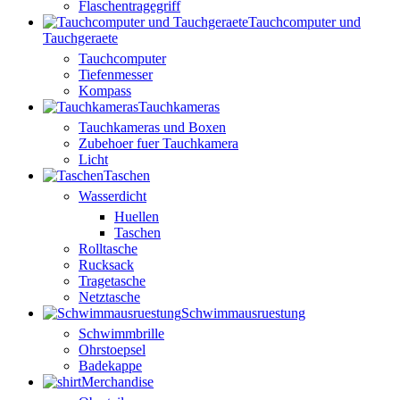
Flaschentragegriff
Tauchcomputer und
Tauchgeraete
Tauchcomputer
Tiefenmesser
Kompass
Tauchkameras
Tauchkameras und Boxen
Zubehoer fuer Tauchkamera
Licht
Taschen
Wasserdicht
Huellen
Taschen
Rolltasche
Rucksack
Tragetasche
Netztasche
Schwimmausruestung
Schwimmbrille
Ohrstoepsel
Badekappe
Merchandise