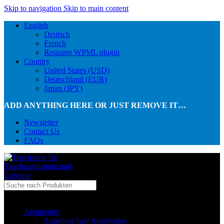
Skip to navigation
Skip to main content
English
Deutsch
French
Requires WPML plugin
Country
United States (USD)
Deutschland (EUR)
Japan (JPY)
ADD ANYTHING HERE OR JUST REMOVE IT…
Newsletter
Contact Us
FAQs
...in Kategorie
Atemregler
Zubehoer fuer Atemregler