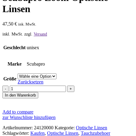
Linsen
47,50
€
ink. MwSt.
inkl. MwSt.
zzgl.
Versand
Geschlecht
unisex
Marke
Scubapro
Größe
Zurücksetzen
Scubapro
Zoom
In den Warenkorb
Optische
Linsen
Menge
Add to compare
zur Wunschliste hinzufügen
Artikelnummer:
24120000
Kategorie:
Optische Linsen
Schlagwörter:
Kaufen
,
Optische Linsen
,
Tauchzubehoer