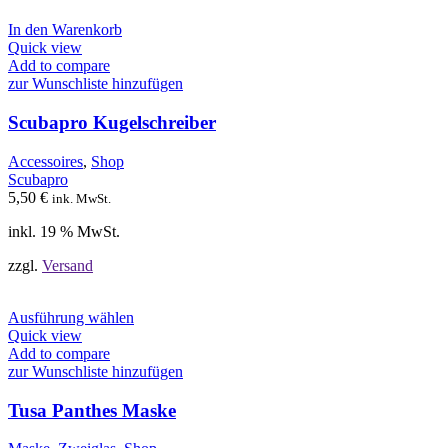
In den Warenkorb
Quick view
Add to compare
zur Wunschliste hinzufügen
Scubapro Kugelschreiber
Accessoires
,
Shop
Scubapro
5,50
€
ink. MwSt.
inkl. 19 % MwSt.
zzgl.
Versand
Dieses
Ausführung wählen
Produkt
Quick view
weist
Add to compare
mehrere
zur Wunschliste hinzufügen
Varianten
auf.
Tusa Panthes Maske
Die
Optionen