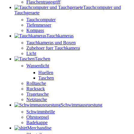
Flaschentragegriff
Tauchcomputer und
Tauchgeraete
Tauchcomputer
Tiefenmesser
Kompass
Tauchkameras
Tauchkameras und Boxen
Zubehoer fuer Tauchkamera
Licht
Taschen
Wasserdicht
Huellen
Taschen
Rolltasche
Rucksack
Tragetasche
Netztasche
Schwimmausruestung
Schwimmbrille
Ohrstoepsel
Badekappe
Merchandise