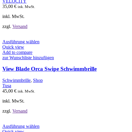
VELOCITY
auf
35,00
€
ink. MwSt.
der
Produktseite
inkl. MwSt.
gewählt
werden
zzgl.
Versand
Dieses
Ausführung wählen
Produkt
Quick view
weist
Add to compare
mehrere
zur Wunschliste hinzufügen
Varianten
auf.
View Blade Orca Swipe Schwimmbrille
Die
Optionen
Schwimmbrille
,
Shop
können
Tusa
auf
45,00
€
ink. MwSt.
der
Produktseite
inkl. MwSt.
gewählt
werden
zzgl.
Versand
Dieses
Ausführung wählen
Produkt
Quick view