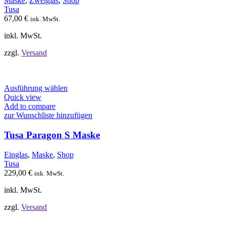
Maske
,
Zweiglas
,
Shop
können
Tusa
auf
67,00
€
ink. MwSt.
der
Produktseite
inkl. MwSt.
gewählt
werden
zzgl.
Versand
Dieses
Ausführung wählen
Produkt
Quick view
weist
Add to compare
mehrere
zur Wunschliste hinzufügen
Varianten
auf.
Tusa Paragon S Maske
Die
Optionen
Einglas
,
Maske
,
Shop
können
Tusa
auf
229,00
€
ink. MwSt.
der
Produktseite
inkl. MwSt.
gewählt
werden
zzgl.
Versand