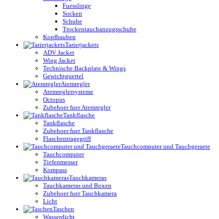
Fuesslinge
Socken
Schuhe
Trockentauchanzugsschuhe
Kopfhauben
Tarierjackets
ADV Jacket
Wing Jacket
Technische Backplate & Wings
Gewichtguertel
Atemregler
Atemreglersysteme
Octopus
Zubehoer fuer Atemregler
Tankflasche
Tankflasche
Zubehoer fuer Tankflasche
Flaschentragegriff
Tauchcomputer und Tauchgeraete
Tauchcomputer
Tiefenmesser
Kompass
Tauchkameras
Tauchkameras und Boxen
Zubehoer fuer Tauchkamera
Licht
Taschen
Wasserdicht