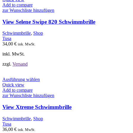
weist
Add to compare
mehrere
zur Wunschliste hinzufügen
Varianten
auf.
View Selene Swipe 820 Schwimmbrille
Die
Optionen
Schwimmbrille
,
Shop
können
Tusa
auf
34,00
€
ink. MwSt.
der
Produktseite
inkl. MwSt.
gewählt
werden
zzgl.
Versand
Dieses
Ausführung wählen
Produkt
Quick view
weist
Add to compare
mehrere
zur Wunschliste hinzufügen
Varianten
auf.
View Xtreme Schwimmbrille
Die
Optionen
Schwimmbrille
,
Shop
können
Tusa
auf
36,00
€
ink. MwSt.
der