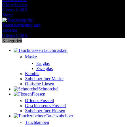
0
Vergleichen
0
items
0,00
€
Menü
0
items
0,00
€
Kategorien
Tauchmasken
Maske
Einglas
Zweiglas
Kombis
Zubehoer fuer Maske
Optische Linsen
Schnorchel
Flossen
Offenes Fussteil
Geschlossenes Fussteil
Zubehoer fuer Flossen
Tauchzubehoer
Tauchlampen