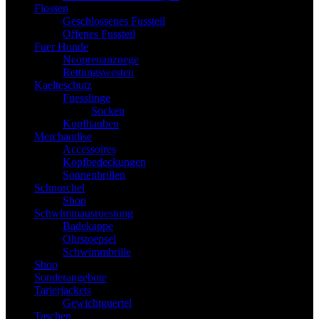
Flossen
Geschlossenes Fussteil
Offenes Fussteil
Fuer Hunde
Neoprenanzuege
Rettungswesten
Kaelteschutz
Fuesslinge
Socken
Kopfhauben
Merchandise
Accessoires
Kopfbedeckungen
Sonnenbrillen
Schnorchel
Shop
Schwimmausruestung
Badekappe
Ohrstoepsel
Schwimmbrille
Shop
Sonderangebote
Tarierjackets
Gewichtguertel
Taschen