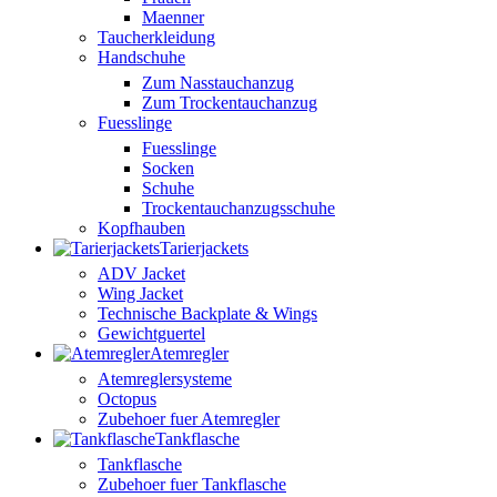
Maenner
Taucherkleidung
Handschuhe
Zum Nasstauchanzug
Zum Trockentauchanzug
Fuesslinge
Fuesslinge
Socken
Schuhe
Trockentauchanzugsschuhe
Kopfhauben
Tarierjackets
ADV Jacket
Wing Jacket
Technische Backplate & Wings
Gewichtguertel
Atemregler
Atemreglersysteme
Octopus
Zubehoer fuer Atemregler
Tankflasche
Tankflasche
Zubehoer fuer Tankflasche