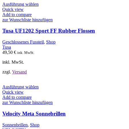
Dieses
Ausführung wählen
Produkt
Quick view
weist
Add to compare
mehrere
zur Wunschliste hinzufügen
Varianten
auf.
Tusa UF1202 Sport FF Rubber Flossen
Die
Optionen
Geschlossenes Fussteil
,
Shop
können
Tusa
auf
49,50
€
ink. MwSt.
der
Produktseite
inkl. MwSt.
gewählt
werden
zzgl.
Versand
Dieses
Ausführung wählen
Produkt
Quick view
weist
Add to compare
mehrere
zur Wunschliste hinzufügen
Varianten
auf.
Velocity Meta Sonnebrillen
Die
Optionen
Sonnenbrillen
,
Shop
können