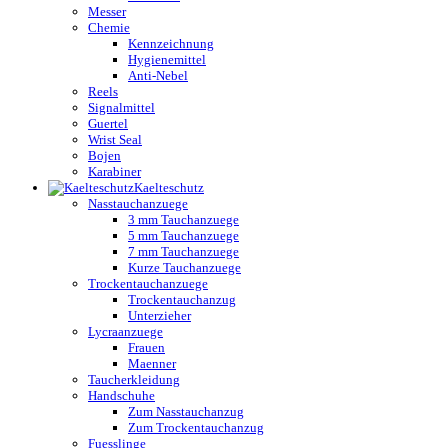
Messer
Chemie
Kennzeichnung
Hygienemittel
Anti-Nebel
Reels
Signalmittel
Guertel
Wrist Seal
Bojen
Karabiner
Kaelteschutz
Nasstauchanzuege
3 mm Tauchanzuege
5 mm Tauchanzuege
7 mm Tauchanzuege
Kurze Tauchanzuege
Trockentauchanzuege
Trockentauchanzug
Unterzieher
Lycraanzuege
Frauen
Maenner
Taucherkleidung
Handschuhe
Zum Nasstauchanzug
Zum Trockentauchanzug
Fuesslinge