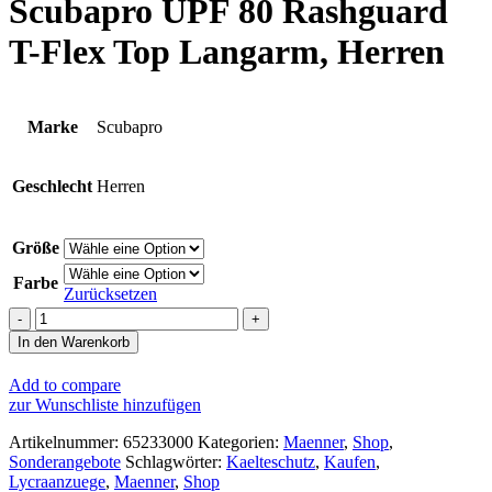
Scubapro UPF 80 Rashguard
T-Flex Top Langarm, Herren
Marke
Scubapro
Geschlecht
Herren
Größe
Farbe
Zurücksetzen
Scubapro
UPF
In den Warenkorb
80
Rashguard
Add to compare
T-
zur Wunschliste hinzufügen
Flex
Top
Artikelnummer:
65233000
Kategorien:
Maenner
,
Shop
,
Langarm,
Sonderangebote
Schlagwörter:
Kaelteschutz
,
Kaufen
,
Herren
Lycraanzuege
,
Maenner
,
Shop