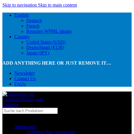
Skip to navigation
Skip to main content
English
Deutsch
French
Requires WPML plugin
Country
United States (USD)
Deutschland (EUR)
Japan (JPY)
ADD ANYTHING HERE OR JUST REMOVE IT…
Newsletter
Contact Us
FAQs
...in Kategorie
Atemregler
Zubehoer fuer Atemregler