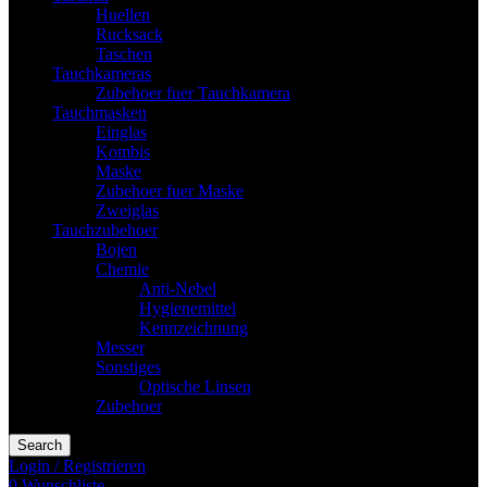
Huellen
Rucksack
Taschen
Tauchkameras
Zubehoer fuer Tauchkamera
Tauchmasken
Einglas
Kombis
Maske
Zubehoer fuer Maske
Zweiglas
Tauchzubehoer
Bojen
Chemie
Anti-Nebel
Hygienemittel
Kennzeichnung
Messer
Sonstiges
Optische Linsen
Zubehoer
Search
Login / Registrieren
0
Wunschliste