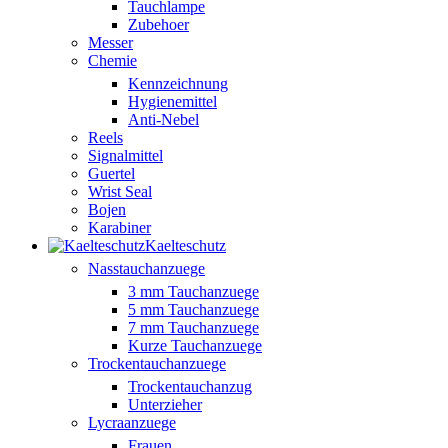
Tauchlampe
Zubehoer
Messer
Chemie
Kennzeichnung
Hygienemittel
Anti-Nebel
Reels
Signalmittel
Guertel
Wrist Seal
Bojen
Karabiner
Kaelteschutz
Nasstauchanzuege
3 mm Tauchanzuege
5 mm Tauchanzuege
7 mm Tauchanzuege
Kurze Tauchanzuege
Trockentauchanzuege
Trockentauchanzug
Unterzieher
Lycraanzuege
Frauen