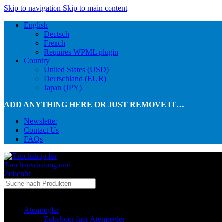
Skip to navigation
Skip to main content
English
Deutsch
French
Requires WPML plugin
Country
United States (USD)
Deutschland (EUR)
Japan (JPY)
ADD ANYTHING HERE OR JUST REMOVE IT…
Newsletter
Contact Us
FAQs
...in Kategorie
Atemregler
Zubehoer fuer Atemregler