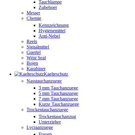
Tauchlampe
Zubehoer
Messer
Chemie
Kennzeichnung
Hygienemittel
Anti-Nebel
Reels
Signalmittel
Guertel
Wrist Seal
Bojen
Karabiner
Kaelteschutz
Nasstauchanzuege
3 mm Tauchanzuege
5 mm Tauchanzuege
7 mm Tauchanzuege
Kurze Tauchanzuege
Trockentauchanzuege
Trockentauchanzug
Unterzieher
Lycraanzuege
Frauen