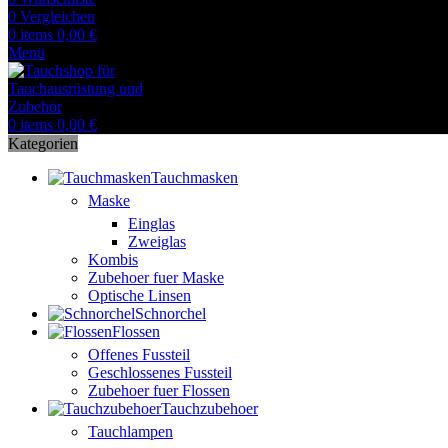
0
Vergleichen
0
items
0,00
€
Menü
0
items
0,00
€
Kategorien
Tauchmasken
Maske
Einglas
Zweiglas
Kombis
Zubehoer fuer Maske
Optische Linsen
Schnorchel
Flossen
Offenes Fussteil
Geschlossenes Fussteil
Zubehoer fuer Flossen
Tauchzubehoer
Tauchlampen