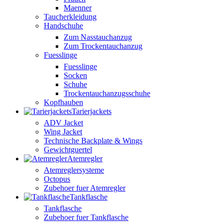
Maenner
Taucherkleidung
Handschuhe
Zum Nasstauchanzug
Zum Trockentauchanzug
Fuesslinge
Fuesslinge
Socken
Schuhe
Trockentauchanzugsschuhe
Kopfhauben
Tarierjackets
ADV Jacket
Wing Jacket
Technische Backplate & Wings
Gewichtguertel
Atemregler
Atemreglersysteme
Octopus
Zubehoer fuer Atemregler
Tankflasche
Tankflasche
Zubehoer fuer Tankflasche