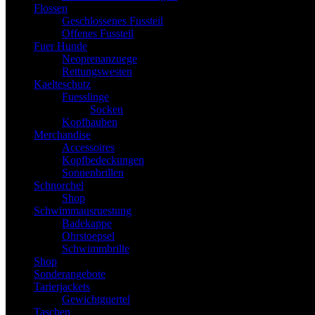
Flossen
Geschlossenes Fussteil
Offenes Fussteil
Fuer Hunde
Neoprenanzuege
Rettungswesten
Kaelteschutz
Fuesslinge
Socken
Kopfhauben
Merchandise
Accessoires
Kopfbedeckungen
Sonnenbrillen
Schnorchel
Shop
Schwimmausruestung
Badekappe
Ohrstoepsel
Schwimmbrille
Shop
Sonderangebote
Tarierjackets
Gewichtguertel
Taschen