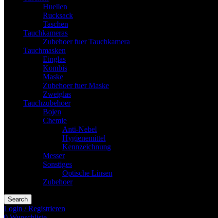
Huellen
Rucksack
Taschen
Tauchkameras
Zubehoer fuer Tauchkamera
Tauchmasken
Einglas
Kombis
Maske
Zubehoer fuer Maske
Zweiglas
Tauchzubehoer
Bojen
Chemie
Anti-Nebel
Hygienemittel
Kennzeichnung
Messer
Sonstiges
Optische Linsen
Zubehoer
Search
Login / Registrieren
0
Wunschliste