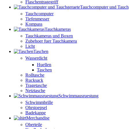
Flaschentragegriff
Tauchcomputer und Tauch
Tauchcomputer
Tiefenmesser
Kompass
Tauchkameras
Tauchkameras und Boxen
Zubehoer fuer Tauchkamera
Licht
Taschen
Wasserdicht
Huellen
Taschen
Rolltasche
Rucksack
Tragetasche
Netztasche
Schwimmausruestung
Schwimmbrille
Ohrstoepsel
Badekappe
Merchandise
Oberteile