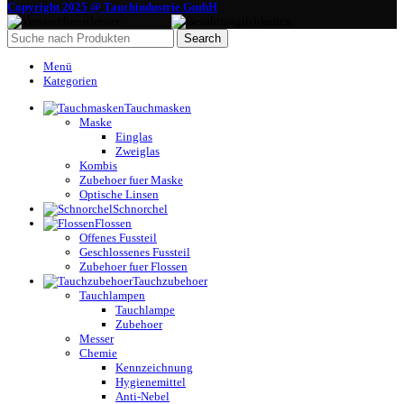
Copyright 2025 @ Tauchindustrie GmbH
Search
Menü
Kategorien
Tauchmasken
Maske
Einglas
Zweiglas
Kombis
Zubehoer fuer Maske
Optische Linsen
Schnorchel
Flossen
Offenes Fussteil
Geschlossenes Fussteil
Zubehoer fuer Flossen
Tauchzubehoer
Tauchlampen
Tauchlampe
Zubehoer
Messer
Chemie
Kennzeichnung
Hygienemittel
Anti-Nebel