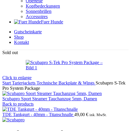
Oberteile
Kopfbedeckungen
Sonnenbrillen
Accessoires
Fuer Hunde
Gutscheinkarte
Shop
Kontakt
Sold out
Click to enlarge
Start
Tarierjackets
Technische Backplate & Wings
Scubapro S-Tek
Pro System Package
Scubapro Sport Steamer Tauchanzug 5mm, Damen
Back to products
TDE Tankgurt - 40mm - Titanschnalle
49,00
€
ink. MwSt.