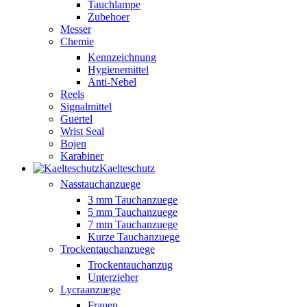
Tauchlampe
Zubehoer
Messer
Chemie
Kennzeichnung
Hygienemittel
Anti-Nebel
Reels
Signalmittel
Guertel
Wrist Seal
Bojen
Karabiner
Kaelteschutz
Nasstauchanzuege
3 mm Tauchanzuege
5 mm Tauchanzuege
7 mm Tauchanzuege
Kurze Tauchanzuege
Trockentauchanzuege
Trockentauchanzug
Unterzieher
Lycraanzuege
Frauen