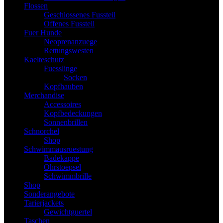
Flossen
Geschlossenes Fussteil
Offenes Fussteil
Fuer Hunde
Neoprenanzuege
Rettungswesten
Kaelteschutz
Fuesslinge
Socken
Kopfhauben
Merchandise
Accessoires
Kopfbedeckungen
Sonnenbrillen
Schnorchel
Shop
Schwimmausruestung
Badekappe
Ohrstoepsel
Schwimmbrille
Shop
Sonderangebote
Tarierjackets
Gewichtguertel
Taschen