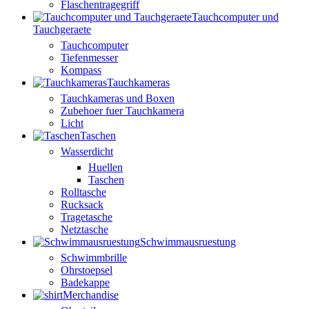
Flaschentragegriff
Tauchcomputer und
Tauchgeraete
Tauchcomputer
Tiefenmesser
Kompass
Tauchkameras
Tauchkameras und Boxen
Zubehoer fuer Tauchkamera
Licht
Taschen
Wasserdicht
Huellen
Taschen
Rolltasche
Rucksack
Tragetasche
Netztasche
Schwimmausruestung
Schwimmbrille
Ohrstoepsel
Badekappe
Merchandise