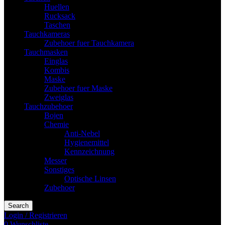
Huellen
Rucksack
Taschen
Tauchkameras
Zubehoer fuer Tauchkamera
Tauchmasken
Einglas
Kombis
Maske
Zubehoer fuer Maske
Zweiglas
Tauchzubehoer
Bojen
Chemie
Anti-Nebel
Hygienemittel
Kennzeichnung
Messer
Sonstiges
Optische Linsen
Zubehoer
Search
Login / Registrieren
0
Wunschliste