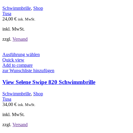
Die
Optionen
Schwimmbrille
,
Shop
können
Tusa
auf
24,00
€
ink. MwSt.
der
Produktseite
inkl. MwSt.
gewählt
werden
zzgl.
Versand
Dieses
Ausführung wählen
Produkt
Quick view
weist
Add to compare
mehrere
zur Wunschliste hinzufügen
Varianten
auf.
View Selene Swipe 820 Schwimmbrille
Die
Optionen
Schwimmbrille
,
Shop
können
Tusa
auf
34,00
€
ink. MwSt.
der
Produktseite
inkl. MwSt.
gewählt
werden
zzgl.
Versand