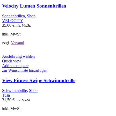
Varianten
auf.
Velocity Lumen Sonnenbrillen
Die
Optionen
Sonnenbrillen
,
Shop
können
VELOCITY
auf
35,00
€
ink. MwSt.
der
Produktseite
inkl. MwSt.
gewählt
werden
zzgl.
Versand
Dieses
Ausführung wählen
Produkt
Quick view
weist
Add to compare
mehrere
zur Wunschliste hinzufügen
Varianten
auf.
View Fitness Swipe Schwimmbrille
Die
Optionen
Schwimmbrille
,
Shop
können
Tusa
auf
31,50
€
ink. MwSt.
der
Produktseite
inkl. MwSt.
gewählt