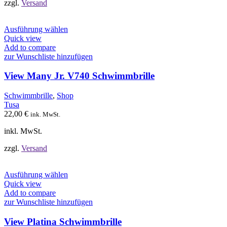
werden
zzgl.
Versand
Dieses
Ausführung wählen
Produkt
Quick view
weist
Add to compare
mehrere
zur Wunschliste hinzufügen
Varianten
auf.
View Many Jr. V740 Schwimmbrille
Die
Optionen
Schwimmbrille
,
Shop
können
Tusa
auf
22,00
€
ink. MwSt.
der
Produktseite
inkl. MwSt.
gewählt
werden
zzgl.
Versand
Dieses
Ausführung wählen
Produkt
Quick view
weist
Add to compare
mehrere
zur Wunschliste hinzufügen
Varianten
auf.
View Platina Schwimmbrille