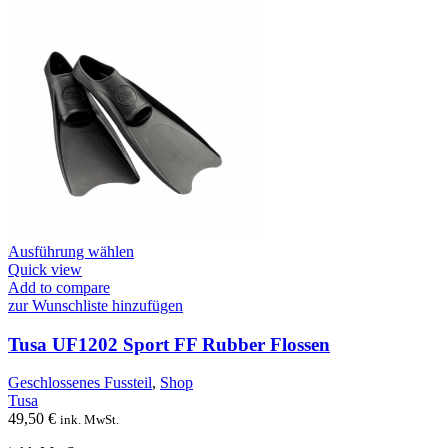
Dieses
Ausführung wählen
Produkt
Quick view
weist
Add to compare
mehrere
zur Wunschliste hinzufügen
Varianten
auf.
Tusa UF1202 Sport FF Rubber Flossen
Die
Optionen
Geschlossenes Fussteil
,
Shop
können
Tusa
auf
49,50
€
ink. MwSt.
der