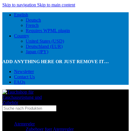
Skip to navigation
Skip to main content
English
Deutsch
French
Requires WPML plugin
Country
United States (USD)
Deutschland (EUR)
Japan (JPY)
ADD ANYTHING HERE OR JUST REMOVE IT…
Newsletter
Contact Us
FAQs
...in Kategorie
Atemregler
Zubehoer fuer Atemregler