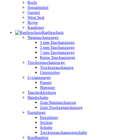
Reels
Signalmittel
Guertel
Wrist Seal
Bojen
Karabiner
Kaelteschutz
Nasstauchanzuege
3 mm Tauchanzuege
5 mm Tauchanzuege
7 mm Tauchanzuege
Kurze Tauchanzuege
Trockentauchanzuege
Trockentauchanzug
Unterzieher
Lycraanzuege
Frauen
Maenner
Taucherkleidung
Handschuhe
Zum Nasstauchanzug
Zum Trockentauchanzug
Fuesslinge
Fuesslinge
Socken
Schuhe
Trockentauchanzugsschuhe
Kopfhauben