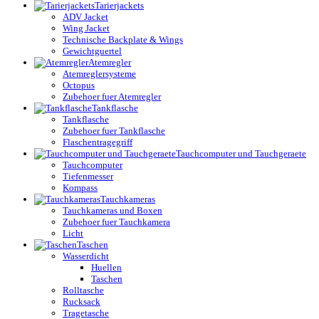
Tarierjackets
ADV Jacket
Wing Jacket
Technische Backplate & Wings
Gewichtguertel
Atemregler
Atemreglersysteme
Octopus
Zubehoer fuer Atemregler
Tankflasche
Tankflasche
Zubehoer fuer Tankflasche
Flaschentragegriff
Tauchcomputer und Tauchgeraete
Tauchcomputer
Tiefenmesser
Kompass
Tauchkameras
Tauchkameras und Boxen
Zubehoer fuer Tauchkamera
Licht
Taschen
Wasserdicht
Huellen
Taschen
Rolltasche
Rucksack
Tragetasche