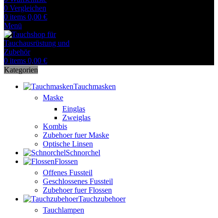
0
Vergleichen
0
items
0,00
€
Menü
0
items
0,00
€
Kategorien
Tauchmasken
Maske
Einglas
Zweiglas
Kombis
Zubehoer fuer Maske
Optische Linsen
Schnorchel
Flossen
Offenes Fussteil
Geschlossenes Fussteil
Zubehoer fuer Flossen
Tauchzubehoer
Tauchlampen