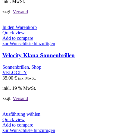
Produktseite
inkl. MwSt.
gewählt
werden
zzgl.
Versand
In den Warenkorb
Quick view
Add to compare
zur Wunschliste hinzufügen
Velocity Klana Sonnenbrillen
Sonnenbrillen
,
Shop
VELOCITY
35,00
€
ink. MwSt.
inkl. 19 % MwSt.
zzgl.
Versand
Dieses
Ausführung wählen
Produkt
Quick view
weist
Add to compare
mehrere
zur Wunschliste hinzufügen