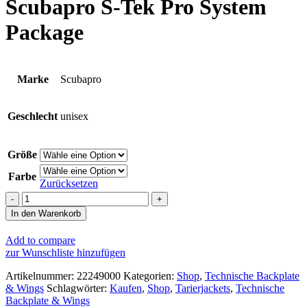
Scubapro S-Tek Pro System
Package
Marke
Scubapro
Geschlecht
unisex
Größe
Farbe
Zurücksetzen
Scubapro
S-
In den Warenkorb
Tek
Pro
Add to compare
System
zur Wunschliste hinzufügen
Package
Menge
Artikelnummer:
22249000
Kategorien:
Shop
,
Technische Backplate
& Wings
Schlagwörter:
Kaufen
,
Shop
,
Tarierjackets
,
Technische
Backplate & Wings