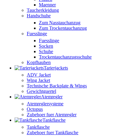
Maenner
Taucherkleidung
Handschuhe
Zum Nasstauchanzug
Zum Trockentauchanzug
Fuesslinge
Fuesslinge
Socken
Schuhe
Trockentauchanzugsschuhe
Kopfhauben
Tarierjackets
ADV Jacket
Wing Jacket
Technische Backplate & Wings
Gewichtguertel
Atemregler
Atemreglersysteme
Octopus
Zubehoer fuer Atemregler
Tankflasche
Tankflasche
Zubehoer fuer Tankflasche