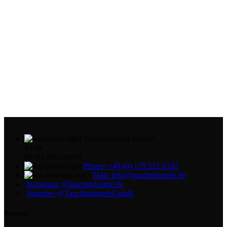
Tauchindustrie GmbH
S3 6a
68161 Mannheim
Phone: +49 (0) 179 221 6182
Mail: info@tauchindustrie.de
Instagram: @tauchindustrie.de
Youtube: @TauchindustrieGmbH
Beiträge