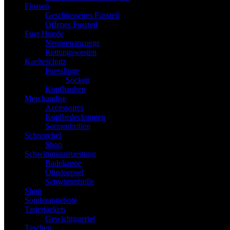
Flossen
Geschlossenes Fussteil
Offenes Fussteil
Fuer Hunde
Neoprenanzuege
Rettungswesten
Kaelteschutz
Fuesslinge
Socken
Kopfhauben
Merchandise
Accessoires
Kopfbedeckungen
Sonnenbrillen
Schnorchel
Shop
Schwimmausruestung
Badekappe
Ohrstoepsel
Schwimmbrille
Shop
Sonderangebote
Tarierjackets
Gewichtguertel
Taschen