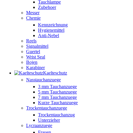
Tauchlampe
Zubehoer
Messer
Chemie
Kennzeichnung
Hygienemittel
Anti-Nebel
Reels
Signalmittel
Guertel
Wrist Seal
Bojen
Karabiner
Kaelteschutz
Nasstauchanzuege
3 mm Tauchanzuege
5 mm Tauchanzuege
7 mm Tauchanzuege
Kurze Tauchanzuege
Trockentauchanzuege
Trockentauchanzug
Unterzieher
Lycraanzuege
Frauen