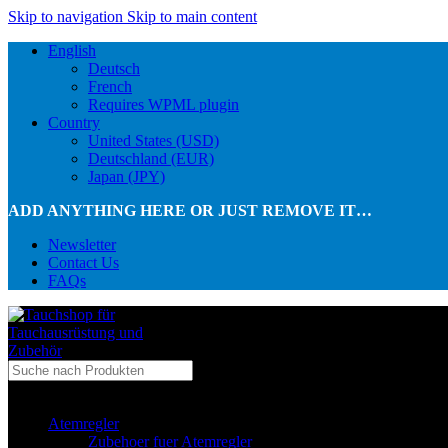
Skip to navigation
Skip to main content
English
Deutsch
French
Requires WPML plugin
Country
United States (USD)
Deutschland (EUR)
Japan (JPY)
ADD ANYTHING HERE OR JUST REMOVE IT…
Newsletter
Contact Us
FAQs
...in Kategorie
Atemregler
Zubehoer fuer Atemregler