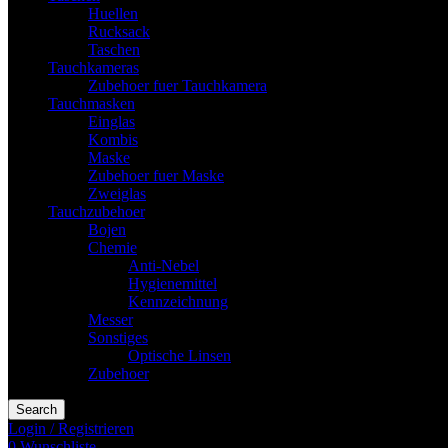
Huellen
Rucksack
Taschen
Tauchkameras
Zubehoer fuer Tauchkamera
Tauchmasken
Einglas
Kombis
Maske
Zubehoer fuer Maske
Zweiglas
Tauchzubehoer
Bojen
Chemie
Anti-Nebel
Hygienemittel
Kennzeichnung
Messer
Sonstiges
Optische Linsen
Zubehoer
Search
Login / Registrieren
0
Wunschliste