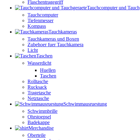
Flaschentragegriff
Tauchcomputer und Tauch
Tauchcomputer
Tiefenmesser
Kompass
Tauchkameras
Tauchkameras und Boxen
Zubehoer fuer Tauchkamera
Licht
Taschen
Wasserdicht
Huellen
Taschen
Rolltasche
Rucksack
Tragetasche
Netztasche
Schwimmausruestung
Schwimmbrille
Ohrstoepsel
Badekappe
Merchandise
Oberteile