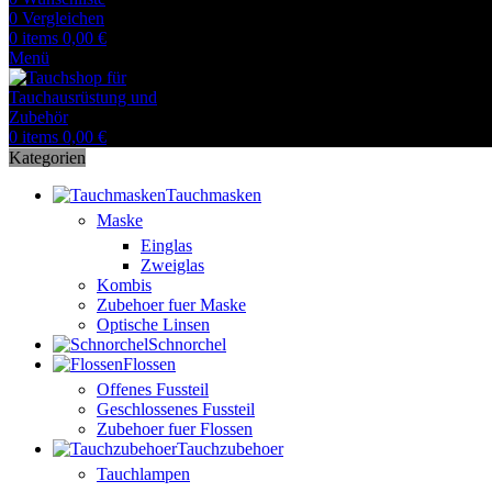
0
Vergleichen
0
items
0,00
€
Menü
0
items
0,00
€
Kategorien
Tauchmasken
Maske
Einglas
Zweiglas
Kombis
Zubehoer fuer Maske
Optische Linsen
Schnorchel
Flossen
Offenes Fussteil
Geschlossenes Fussteil
Zubehoer fuer Flossen
Tauchzubehoer
Tauchlampen