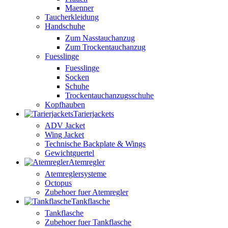
Maenner
Taucherkleidung
Handschuhe
Zum Nasstauchanzug
Zum Trockentauchanzug
Fuesslinge
Fuesslinge
Socken
Schuhe
Trockentauchanzugsschuhe
Kopfhauben
Tarierjackets
ADV Jacket
Wing Jacket
Technische Backplate & Wings
Gewichtguertel
Atemregler
Atemreglersysteme
Octopus
Zubehoer fuer Atemregler
Tankflasche
Tankflasche
Zubehoer fuer Tankflasche