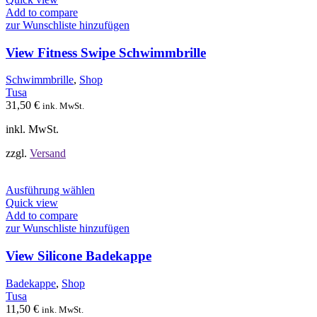
weist
Add to compare
mehrere
zur Wunschliste hinzufügen
Varianten
auf.
View Fitness Swipe Schwimmbrille
Die
Optionen
Schwimmbrille
,
Shop
können
Tusa
auf
31,50
€
ink. MwSt.
der
Produktseite
inkl. MwSt.
gewählt
werden
zzgl.
Versand
Dieses
Ausführung wählen
Produkt
Quick view
weist
Add to compare
mehrere
zur Wunschliste hinzufügen
Varianten
auf.
View Silicone Badekappe
Die
Optionen
Badekappe
,
Shop
können
Tusa
auf
11,50
€
ink. MwSt.
der