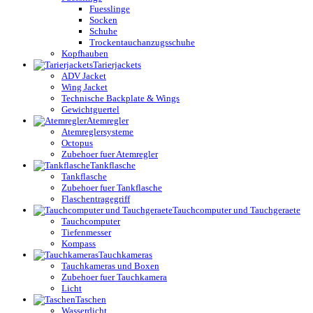
Fuesslinge
Socken
Schuhe
Trockentauchanzugsschuhe
Kopfhauben
Tarierjackets
ADV Jacket
Wing Jacket
Technische Backplate & Wings
Gewichtguertel
Atemregler
Atemreglersysteme
Octopus
Zubehoer fuer Atemregler
Tankflasche
Tankflasche
Zubehoer fuer Tankflasche
Flaschentragegriff
Tauchcomputer und Tauchgeraete
Tauchcomputer
Tiefenmesser
Kompass
Tauchkameras
Tauchkameras und Boxen
Zubehoer fuer Tauchkamera
Licht
Taschen
Wasserdicht