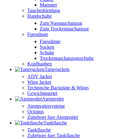
Maenner
Taucherkleidung
Handschuhe
Zum Nasstauchanzug
Zum Trockentauchanzug
Fuesslinge
Fuesslinge
Socken
Schuhe
Trockentauchanzugsschuhe
Kopfhauben
Tarierjackets
ADV Jacket
Wing Jacket
Technische Backplate & Wings
Gewichtguertel
Atemregler
Atemreglersysteme
Octopus
Zubehoer fuer Atemregler
Tankflasche
Tankflasche
Zubehoer fuer Tankflasche