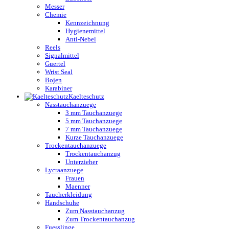
Messer
Chemie
Kennzeichnung
Hygienemittel
Anti-Nebel
Reels
Signalmittel
Guertel
Wrist Seal
Bojen
Karabiner
Kaelteschutz
Nasstauchanzuege
3 mm Tauchanzuege
5 mm Tauchanzuege
7 mm Tauchanzuege
Kurze Tauchanzuege
Trockentauchanzuege
Trockentauchanzug
Unterzieher
Lycraanzuege
Frauen
Maenner
Taucherkleidung
Handschuhe
Zum Nasstauchanzug
Zum Trockentauchanzug
Fuesslinge