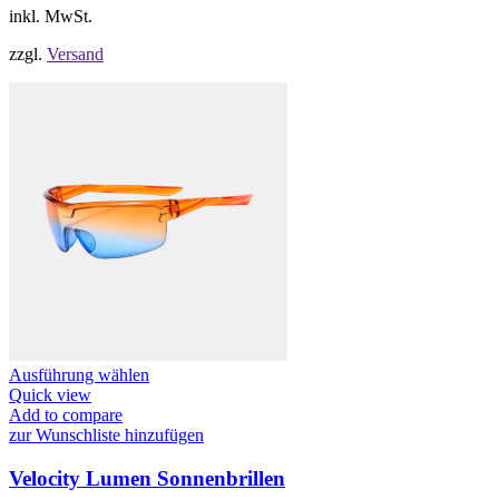
Produktseite
inkl. MwSt.
gewählt
werden
zzgl.
Versand
Dieses
Ausführung wählen
Produkt
Quick view
weist
Add to compare
mehrere
zur Wunschliste hinzufügen
Varianten
auf.
Velocity Lumen Sonnenbrillen
Die