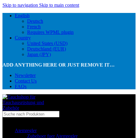
Skip to navigation
Skip to main content
English
Deutsch
French
Requires WPML plugin
Country
United States (USD)
Deutschland (EUR)
Japan (JPY)
ADD ANYTHING HERE OR JUST REMOVE IT…
Newsletter
Contact Us
FAQs
...in Kategorie
Atemregler
Zubehoer fuer Atemregler