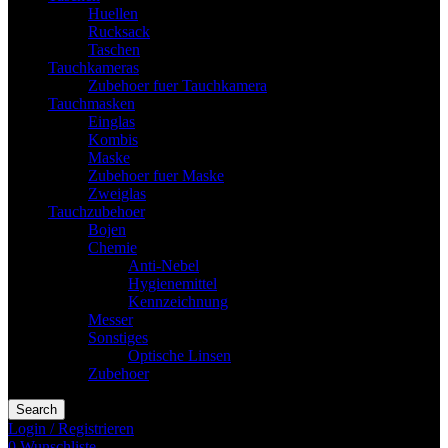
Huellen
Rucksack
Taschen
Tauchkameras
Zubehoer fuer Tauchkamera
Tauchmasken
Einglas
Kombis
Maske
Zubehoer fuer Maske
Zweiglas
Tauchzubehoer
Bojen
Chemie
Anti-Nebel
Hygienemittel
Kennzeichnung
Messer
Sonstiges
Optische Linsen
Zubehoer
Search
Login / Registrieren
0
Wunschliste