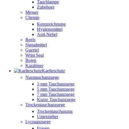
Tauchlampe
Zubehoer
Messer
Chemie
Kennzeichnung
Hygienemittel
Anti-Nebel
Reels
Signalmittel
Guertel
Wrist Seal
Bojen
Karabiner
Kaelteschutz
Nasstauchanzuege
3 mm Tauchanzuege
5 mm Tauchanzuege
7 mm Tauchanzuege
Kurze Tauchanzuege
Trockentauchanzuege
Trockentauchanzug
Unterzieher
Lycraanzuege
Frauen