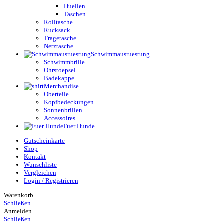
Huellen
Taschen
Rolltasche
Rucksack
Tragetasche
Netztasche
Schwimmausruestung
Schwimmbrille
Ohrstoepsel
Badekappe
Merchandise
Oberteile
Kopfbedeckungen
Sonnenbrillen
Accessoires
Fuer Hunde
Gutscheinkarte
Shop
Kontakt
Wunschliste
Vergleichen
Login / Registrieren
Warenkorb
Schließen
Anmelden
Schließen