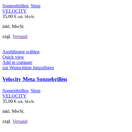
Optionen
Sonnenbrillen
,
Shop
können
VELOCITY
auf
35,00
€
ink. MwSt.
der
Produktseite
inkl. MwSt.
gewählt
werden
zzgl.
Versand
Dieses
Ausführung wählen
Produkt
Quick view
weist
Add to compare
mehrere
zur Wunschliste hinzufügen
Varianten
auf.
Velocity Meta Sonnebrillen
Die
Optionen
Sonnenbrillen
,
Shop
können
VELOCITY
auf
35,00
€
ink. MwSt.
der
Produktseite
inkl. MwSt.
gewählt
werden
zzgl.
Versand