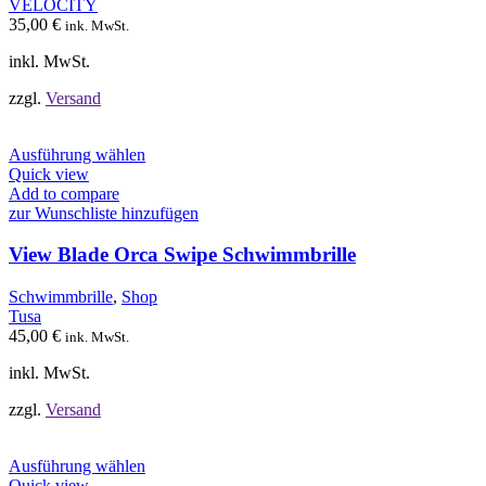
VELOCITY
auf
35,00
€
ink. MwSt.
der
Produktseite
inkl. MwSt.
gewählt
werden
zzgl.
Versand
Dieses
Ausführung wählen
Produkt
Quick view
weist
Add to compare
mehrere
zur Wunschliste hinzufügen
Varianten
auf.
View Blade Orca Swipe Schwimmbrille
Die
Optionen
Schwimmbrille
,
Shop
können
Tusa
auf
45,00
€
ink. MwSt.
der
Produktseite
inkl. MwSt.
gewählt
werden
zzgl.
Versand
Dieses
Ausführung wählen
Produkt
Quick view