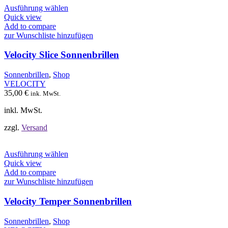
Dieses
Ausführung wählen
Produkt
Quick view
weist
Add to compare
mehrere
zur Wunschliste hinzufügen
Varianten
auf.
Velocity Slice Sonnenbrillen
Die
Optionen
Sonnenbrillen
,
Shop
können
VELOCITY
auf
35,00
€
ink. MwSt.
der
Produktseite
inkl. MwSt.
gewählt
werden
zzgl.
Versand
Dieses
Ausführung wählen
Produkt
Quick view
weist
Add to compare
mehrere
zur Wunschliste hinzufügen
Varianten
auf.
Velocity Temper Sonnenbrillen
Die
Optionen
Sonnenbrillen
,
Shop
können