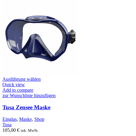
Dieses
Ausführung wählen
Produkt
Quick view
weist
Add to compare
mehrere
zur Wunschliste hinzufügen
Varianten
auf.
Tusa Zensee Maske
Die
Optionen
Einglas
,
Maske
,
Shop
können
Tusa
auf
105,00
€
ink. MwSt.
der