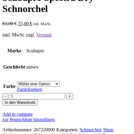
Schnorchel
Ursprünglicher
Aktueller
63,00
€
55,00
€
ink. MwSt.
Preis
Preis
war:
ist:
inkl. MwSt.
zzgl.
Versand
63,00 €
55,00 €.
Marke
Scubapro
Geschlecht
unisex
Farbe
Zurücksetzen
Scubapro
Spectra
In den Warenkorb
Dry
Schnorchel
Add to compare
Menge
zur Wunschliste hinzufügen
Artikelnummer:
267220000
Kategorien:
Schnorchel
,
Shop
,