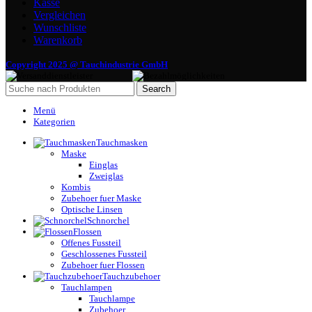
Kasse
Vergleichen
Wunschliste
Warenkorb
Copyright 2025 @ Tauchindustrie GmbH
Search
Menü
Kategorien
Tauchmasken
Maske
Einglas
Zweiglas
Kombis
Zubehoer fuer Maske
Optische Linsen
Schnorchel
Flossen
Offenes Fussteil
Geschlossenes Fussteil
Zubehoer fuer Flossen
Tauchzubehoer
Tauchlampen
Tauchlampe
Zubehoer