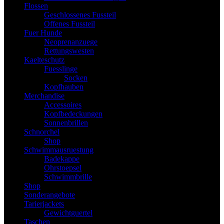
Flossen
Geschlossenes Fussteil
Offenes Fussteil
Fuer Hunde
Neoprenanzuege
Rettungswesten
Kaelteschutz
Fuesslinge
Socken
Kopfhauben
Merchandise
Accessoires
Kopfbedeckungen
Sonnenbrillen
Schnorchel
Shop
Schwimmausruestung
Badekappe
Ohrstoepsel
Schwimmbrille
Shop
Sonderangebote
Tarierjackets
Gewichtguertel
Taschen