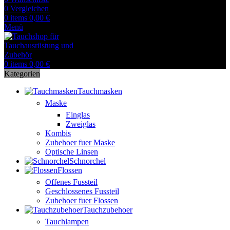
0
Vergleichen
0
items
0,00
€
Menü
0
items
0,00
€
Kategorien
Tauchmasken
Maske
Einglas
Zweiglas
Kombis
Zubehoer fuer Maske
Optische Linsen
Schnorchel
Flossen
Offenes Fussteil
Geschlossenes Fussteil
Zubehoer fuer Flossen
Tauchzubehoer
Tauchlampen