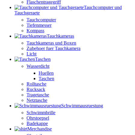
Flaschentragegriff
Tauchcomputer und
Tauchgeraete
Tauchcomputer
Tiefenmesser
Kompass
Tauchkameras
Tauchkameras und Boxen
Zubehoer fuer Tauchkamera
Licht
Taschen
Wasserdicht
Huellen
Taschen
Rolltasche
Rucksack
Tragetasche
Netztasche
Schwimmausruestung
Schwimmbrille
Ohrstoepsel
Badekappe
Merchandise