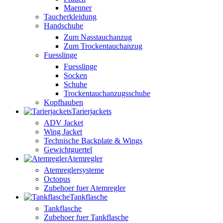
Maenner
Taucherkleidung
Handschuhe
Zum Nasstauchanzug
Zum Trockentauchanzug
Fuesslinge
Fuesslinge
Socken
Schuhe
Trockentauchanzugsschuhe
Kopfhauben
Tarierjackets
ADV Jacket
Wing Jacket
Technische Backplate & Wings
Gewichtguertel
Atemregler
Atemreglersysteme
Octopus
Zubehoer fuer Atemregler
Tankflasche
Tankflasche
Zubehoer fuer Tankflasche