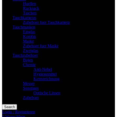
Huellen
Rucksack
Taschen
Tauchkameras
Zubehoer fuer Tauchkamera
Tauchmasken
Einglas
Kombis
Maske
Zubehoer fuer Maske
Zweiglas
Tauchzubehoer
Bojen
Chemie
Anti-Nebel
Hygienemittel
Kennzeichnung
Messer
Sonstiges
Optische Linsen
Zubehoer
Search
Login / Registrieren
0
Wunschliste