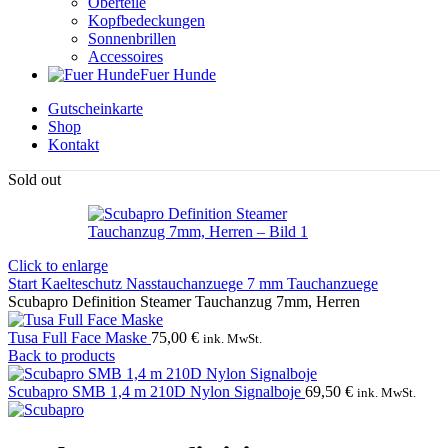
Oberteile
Kopfbedeckungen
Sonnenbrillen
Accessoires
Fuer Hunde
Gutscheinkarte
Shop
Kontakt
Sold out
Click to enlarge
Start
Kaelteschutz
Nasstauchanzuege
7 mm Tauchanzuege
Scubapro Definition Steamer Tauchanzug 7mm, Herren
Tusa Full Face Maske
75,00
€
ink. MwSt.
Back to products
Scubapro SMB 1,4 m 210D Nylon Signalboje
69,50
€
ink. MwSt.