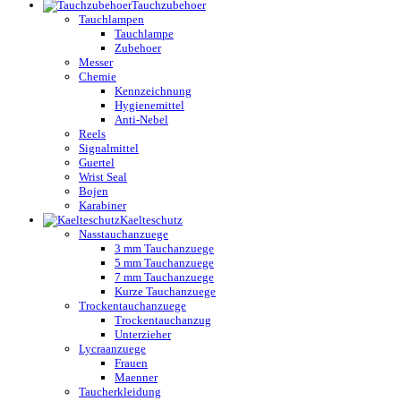
Tauchzubehoer
Tauchlampen
Tauchlampe
Zubehoer
Messer
Chemie
Kennzeichnung
Hygienemittel
Anti-Nebel
Reels
Signalmittel
Guertel
Wrist Seal
Bojen
Karabiner
Kaelteschutz
Nasstauchanzuege
3 mm Tauchanzuege
5 mm Tauchanzuege
7 mm Tauchanzuege
Kurze Tauchanzuege
Trockentauchanzuege
Trockentauchanzug
Unterzieher
Lycraanzuege
Frauen
Maenner
Taucherkleidung