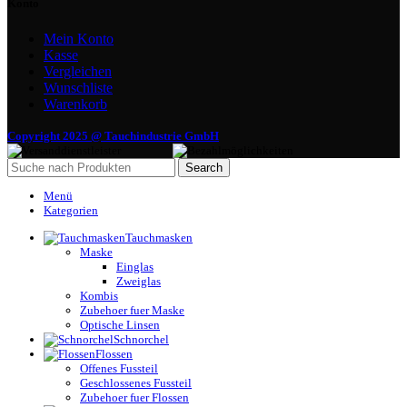
Konto
Mein Konto
Kasse
Vergleichen
Wunschliste
Warenkorb
Copyright 2025 @ Tauchindustrie GmbH
Search
Menü
Kategorien
Tauchmasken
Maske
Einglas
Zweiglas
Kombis
Zubehoer fuer Maske
Optische Linsen
Schnorchel
Flossen
Offenes Fussteil
Geschlossenes Fussteil
Zubehoer fuer Flossen