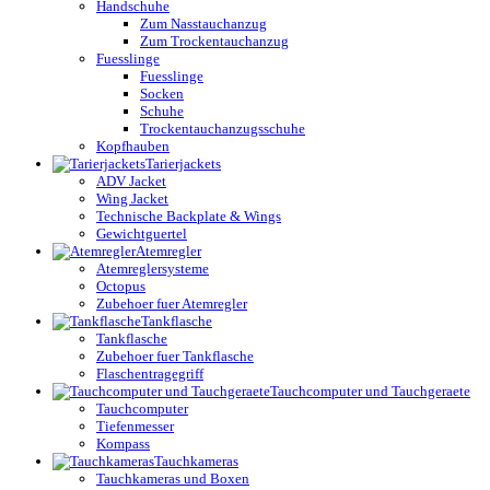
Handschuhe
Zum Nasstauchanzug
Zum Trockentauchanzug
Fuesslinge
Fuesslinge
Socken
Schuhe
Trockentauchanzugsschuhe
Kopfhauben
Tarierjackets
ADV Jacket
Wing Jacket
Technische Backplate & Wings
Gewichtguertel
Atemregler
Atemreglersysteme
Octopus
Zubehoer fuer Atemregler
Tankflasche
Tankflasche
Zubehoer fuer Tankflasche
Flaschentragegriff
Tauchcomputer und Tauchgeraete
Tauchcomputer
Tiefenmesser
Kompass
Tauchkameras
Tauchkameras und Boxen