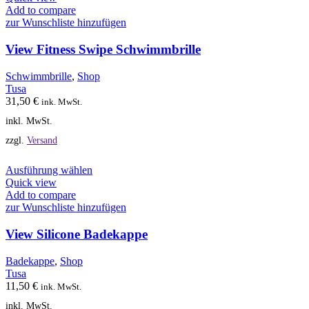
weist
Add to compare
mehrere
zur Wunschliste hinzufügen
Varianten
auf.
View Fitness Swipe Schwimmbrille
Die
Optionen
Schwimmbrille
,
Shop
können
Tusa
auf
31,50
€
ink. MwSt.
der
inkl. MwSt.
Produktseite
gewählt
zzgl.
Versand
werden
Dieses
Ausführung wählen
Produkt
Quick view
weist
Add to compare
mehrere
zur Wunschliste hinzufügen
Varianten
auf.
View Silicone Badekappe
Die
Optionen
Badekappe
,
Shop
können
Tusa
auf
11,50
€
ink. MwSt.
der
inkl. MwSt.
Produktseite