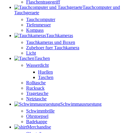
Flaschentragegriff
Tauchcomputer und
Tauchgeraete
Tauchcomputer
Tiefenmesser
Kompass
Tauchkameras
Tauchkameras und Boxen
Zubehoer fuer Tauchkamera
Licht
Taschen
Wasserdicht
Huellen
Taschen
Rolltasche
Rucksack
Tragetasche
Netztasche
Schwimmausruestung
Schwimmbrille
Ohrstoepsel
Badekappe
Merchandise