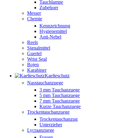
Tauchlampe
Zubehoer
Messer
Chemie
Kennzeichnung
Hygienemittel
Anti-Nebel
Reels
Signalmittel
Guertel
Wrist Seal
Bojen
Karabiner
Kaelteschutz
Nasstauchanzuege
3 mm Tauchanzuege
5 mm Tauchanzuege
7 mm Tauchanzuege
Kurze Tauchanzuege
Trockentauchanzuege
Trockentauchanzug
Unterzieher
Lycraanzuege
Frauen