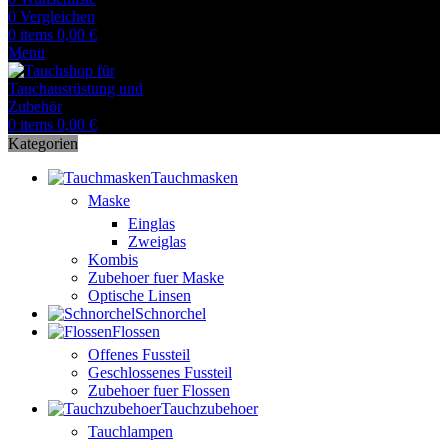
0
Vergleichen
0
items
0,00
€
Menü
0
items
0,00
€
Kategorien
Tauchmasken
Maske
Einglas
Zweiglas
Kombis
Zubehoer fuer Maske
Optische Linsen
Schnorchel
Flossen
Offenes Fussteil
Geschlossenes Fussteil
Zubehoer fuer Flossen
Tauchzubehoer
Tauchlampen