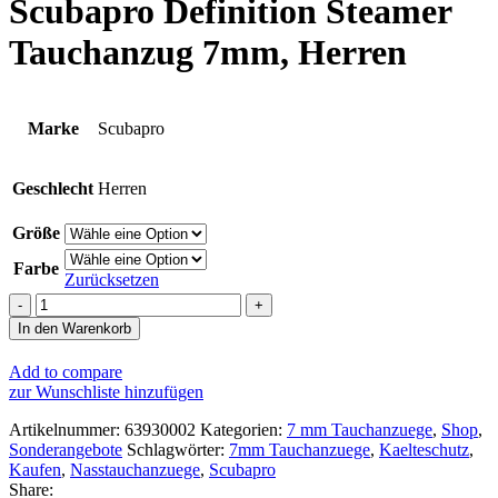
Scubapro Definition Steamer
Tauchanzug 7mm, Herren
Marke
Scubapro
Geschlecht
Herren
Größe
Farbe
Zurücksetzen
Scubapro
Definition
In den Warenkorb
Steamer
Tauchanzug
Add to compare
7mm,
zur Wunschliste hinzufügen
Herren
Menge
Artikelnummer:
63930002
Kategorien:
7 mm Tauchanzuege
,
Shop
,
Sonderangebote
Schlagwörter:
7mm Tauchanzuege
,
Kaelteschutz
,
Kaufen
,
Nasstauchanzuege
,
Scubapro
Share: