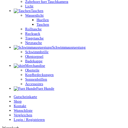
Zubehoer fuer Tauchkamera
Licht
Taschen
Wasserdicht
Huellen
Taschen
Rolltasche
Rucksack
Tragetasche
Netztasche
Schwimmausruestung
Schwimmbrille
Ohrstoepsel
Badekappe
Merchandise
Oberteile
Kopfbedeckungen
Sonnenbrillen
Accessoires
Fuer Hunde
Gutscheinkarte
Shop
Kontakt
Wunschliste
Vergleichen
Login / Registrieren
Warenkorb