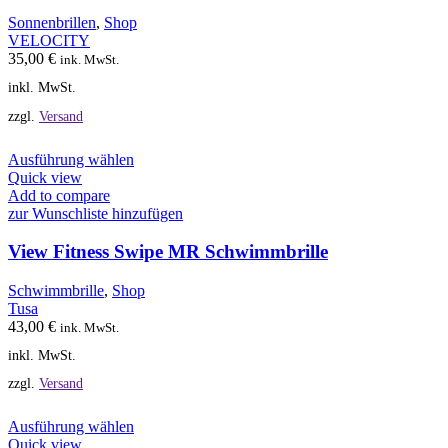
Optionen
Sonnenbrillen
,
Shop
können
VELOCITY
auf
35,00
€
ink. MwSt.
der
inkl. MwSt.
Produktseite
gewählt
zzgl.
Versand
werden
Dieses
Ausführung wählen
Produkt
Quick view
weist
Add to compare
mehrere
zur Wunschliste hinzufügen
Varianten
auf.
View Fitness Swipe MR Schwimmbrille
Die
Optionen
Schwimmbrille
,
Shop
können
Tusa
auf
43,00
€
ink. MwSt.
der
inkl. MwSt.
Produktseite
gewählt
zzgl.
Versand
werden
Dieses
Ausführung wählen
Produkt
Quick view