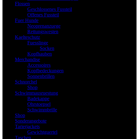
Flossen
Geschlossenes Fussteil
Offenes Fussteil
Fuer Hunde
Neoprenanzuege
Rettungswesten
Kaelteschutz
Fuesslinge
Socken
Kopfhauben
Merchandise
Accessoires
Kopfbedeckungen
Sonnenbrillen
Schnorchel
Shop
Schwimmausruestung
Badekappe
Ohrstoepsel
Schwimmbrille
Shop
Sonderangebote
Tarierjackets
Gewichtguertel
Taschen