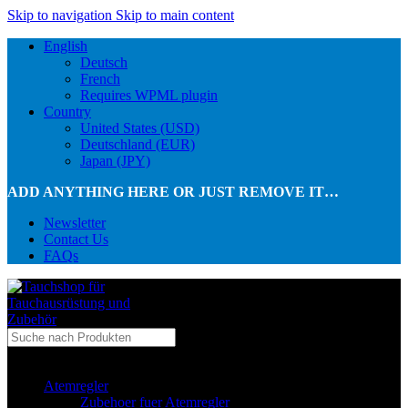
Skip to navigation
Skip to main content
English
Deutsch
French
Requires WPML plugin
Country
United States (USD)
Deutschland (EUR)
Japan (JPY)
ADD ANYTHING HERE OR JUST REMOVE IT…
Newsletter
Contact Us
FAQs
...in Kategorie
Atemregler
Zubehoer fuer Atemregler