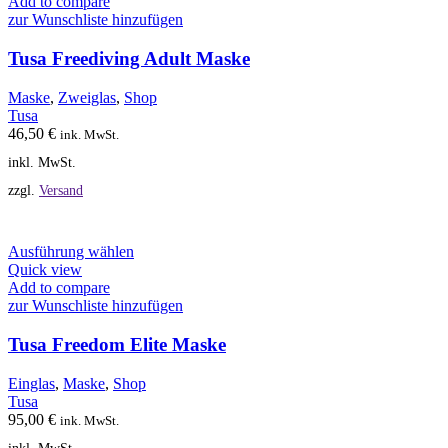
weist
Add to compare
mehrere
zur Wunschliste hinzufügen
Varianten
auf.
Tusa Freediving Adult Maske
Die
Optionen
Maske
,
Zweiglas
,
Shop
können
Tusa
auf
46,50
€
ink. MwSt.
der
inkl. MwSt.
Produktseite
gewählt
zzgl.
Versand
werden
Dieses
Ausführung wählen
Produkt
Quick view
weist
Add to compare
mehrere
zur Wunschliste hinzufügen
Varianten
auf.
Tusa Freedom Elite Maske
Die
Optionen
Einglas
,
Maske
,
Shop
können
Tusa
auf
95,00
€
ink. MwSt.
der
inkl. MwSt.