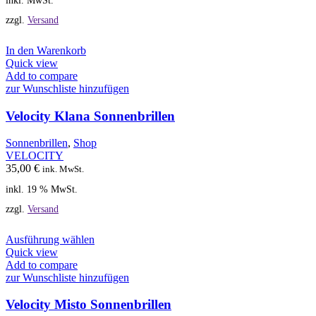
Produktseite
gewählt
zzgl.
Versand
werden
In den Warenkorb
Quick view
Add to compare
zur Wunschliste hinzufügen
Velocity Klana Sonnenbrillen
Sonnenbrillen
,
Shop
VELOCITY
35,00
€
ink. MwSt.
inkl. 19 % MwSt.
zzgl.
Versand
Dieses
Ausführung wählen
Produkt
Quick view
weist
Add to compare
mehrere
zur Wunschliste hinzufügen
Varianten
auf.
Velocity Misto Sonnenbrillen
Die