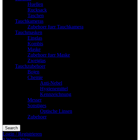
Huellen
Rucksack
Taschen
Tauchkameras
Zubehoer fuer Tauchkamera
Tauchmasken
Einglas
Kombis
Maske
Zubehoer fuer Maske
Zweiglas
Tauchzubehoer
Bojen
Chemie
Anti-Nebel
Hygienemittel
Kennzeichnung
Messer
Sonstiges
Optische Linsen
Zubehoer
Search
Login / Registrieren
0
Wunschliste