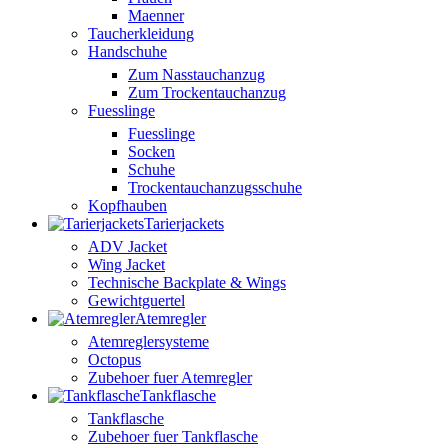
Maenner
Taucherkleidung
Handschuhe
Zum Nasstauchanzug
Zum Trockentauchanzug
Fuesslinge
Fuesslinge
Socken
Schuhe
Trockentauchanzugsschuhe
Kopfhauben
Tarierjackets
ADV Jacket
Wing Jacket
Technische Backplate & Wings
Gewichtguertel
Atemregler
Atemreglersysteme
Octopus
Zubehoer fuer Atemregler
Tankflasche
Tankflasche
Zubehoer fuer Tankflasche