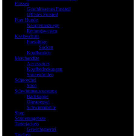
Flossen
Geschlossenes Fussteil
Offenes Fussteil
Fuer Hunde
Neoprenanzuege
Rettungswesten
Kaelteschutz
Fuesslinge
Socken
Kopfhauben
Merchandise
Accessoires
Kopfbedeckungen
Sonnenbrillen
Schnorchel
Shop
Schwimmausruestung
Badekappe
Ohrstoepsel
Schwimmbrille
Shop
Sonderangebote
Tarierjackets
Gewichtguertel
Taschen