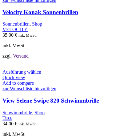
zur Wunschliste hinzufügen
Varianten
auf.
Velocity Konak Sonnenbrillen
Die
Optionen
Sonnenbrillen
,
Shop
können
VELOCITY
auf
35,00
€
ink. MwSt.
der
Produktseite
inkl. MwSt.
gewählt
werden
zzgl.
Versand
Dieses
Ausführung wählen
Produkt
Quick view
weist
Add to compare
mehrere
zur Wunschliste hinzufügen
Varianten
auf.
View Selene Swipe 820 Schwimmbrille
Die
Optionen
Schwimmbrille
,
Shop
können
Tusa
auf
34,00
€
ink. MwSt.
der
Produktseite
inkl. MwSt.