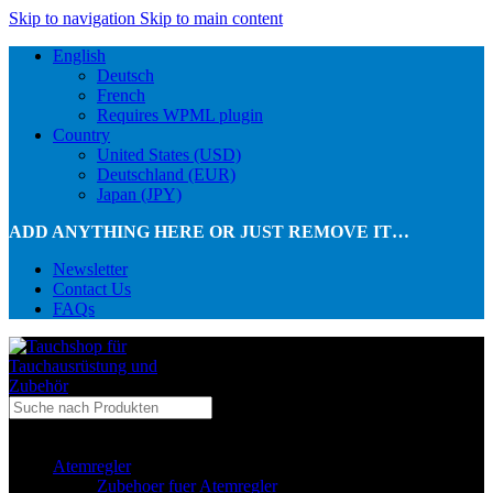
Skip to navigation
Skip to main content
English
Deutsch
French
Requires WPML plugin
Country
United States (USD)
Deutschland (EUR)
Japan (JPY)
ADD ANYTHING HERE OR JUST REMOVE IT…
Newsletter
Contact Us
FAQs
...in Kategorie
Atemregler
Zubehoer fuer Atemregler