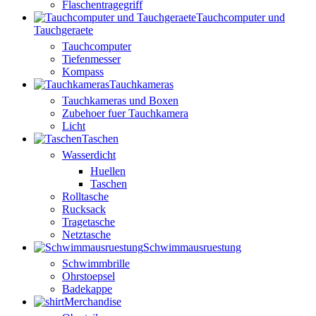
Flaschentragegriff
Tauchcomputer und
Tauchgeraete
Tauchcomputer
Tiefenmesser
Kompass
Tauchkameras
Tauchkameras und Boxen
Zubehoer fuer Tauchkamera
Licht
Taschen
Wasserdicht
Huellen
Taschen
Rolltasche
Rucksack
Tragetasche
Netztasche
Schwimmausruestung
Schwimmbrille
Ohrstoepsel
Badekappe
Merchandise