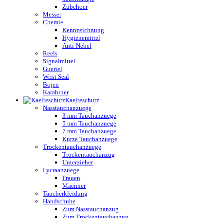
Zubehoer
Messer
Chemie
Kennzeichnung
Hygienemittel
Anti-Nebel
Reels
Signalmittel
Guertel
Wrist Seal
Bojen
Karabiner
Kaelteschutz
Nasstauchanzuege
3 mm Tauchanzuege
5 mm Tauchanzuege
7 mm Tauchanzuege
Kurze Tauchanzuege
Trockentauchanzuege
Trockentauchanzug
Unterzieher
Lycraanzuege
Frauen
Maenner
Taucherkleidung
Handschuhe
Zum Nasstauchanzug
Zum Trockentauchanzug