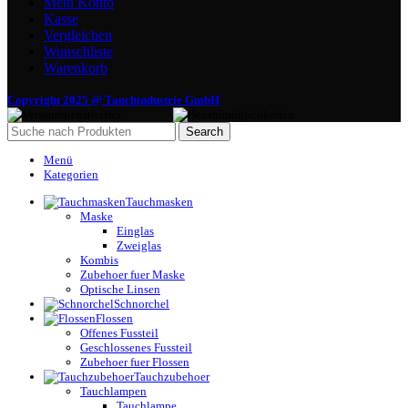
Mein Konto
Kasse
Vergleichen
Wunschliste
Warenkorb
Copyright 2025 @ Tauchindustrie GmbH
Search
Menü
Kategorien
Tauchmasken
Maske
Einglas
Zweiglas
Kombis
Zubehoer fuer Maske
Optische Linsen
Schnorchel
Flossen
Offenes Fussteil
Geschlossenes Fussteil
Zubehoer fuer Flossen
Tauchzubehoer
Tauchlampen
Tauchlampe