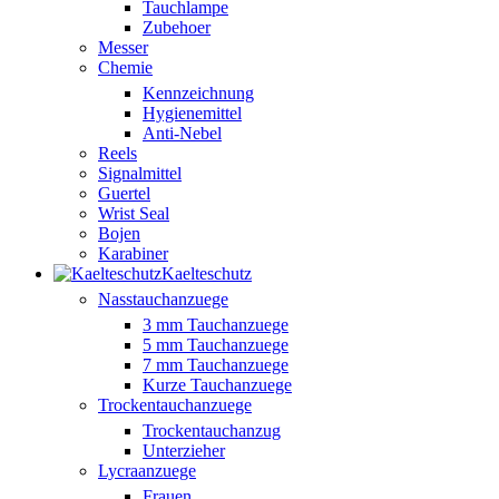
Tauchlampe
Zubehoer
Messer
Chemie
Kennzeichnung
Hygienemittel
Anti-Nebel
Reels
Signalmittel
Guertel
Wrist Seal
Bojen
Karabiner
Kaelteschutz
Nasstauchanzuege
3 mm Tauchanzuege
5 mm Tauchanzuege
7 mm Tauchanzuege
Kurze Tauchanzuege
Trockentauchanzuege
Trockentauchanzug
Unterzieher
Lycraanzuege
Frauen