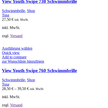
auf.
View Youth Swipe 730 Schwimmbrille
Die
Optionen
Schwimmbrille
,
Shop
können
Tusa
auf
27,50
€
ink. MwSt.
der
Produktseite
inkl. MwSt.
gewählt
werden
zzgl.
Versand
Dieses
Ausführung wählen
Produkt
Quick view
weist
Add to compare
mehrere
zur Wunschliste hinzufügen
Varianten
auf.
View Youth Swipe 760 Schwimmbrille
Die
Optionen
Schwimmbrille
,
Shop
können
Tusa
auf
28,50
€
–
39,50
€
ink. MwSt.
der
Produktseite
inkl. MwSt.
gewählt
werden
zzgl.
Versand