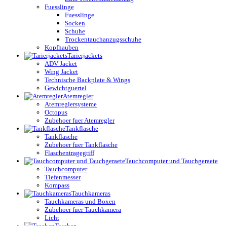
Fuesslinge
Fuesslinge
Socken
Schuhe
Trockentauchanzugsschuhe
Kopfhauben
Tarierjackets
ADV Jacket
Wing Jacket
Technische Backplate & Wings
Gewichtguertel
Atemregler
Atemreglersysteme
Octopus
Zubehoer fuer Atemregler
Tankflasche
Tankflasche
Zubehoer fuer Tankflasche
Flaschentragegriff
Tauchcomputer und Tauchgeraete
Tauchcomputer
Tiefenmesser
Kompass
Tauchkameras
Tauchkameras und Boxen
Zubehoer fuer Tauchkamera
Licht
Taschen