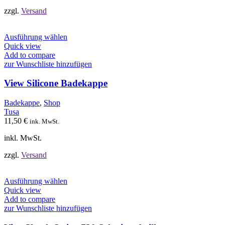
gewählt
werden
zzgl.
Versand
Dieses
Ausführung wählen
Produkt
Quick view
weist
Add to compare
mehrere
zur Wunschliste hinzufügen
Varianten
auf.
View Silicone Badekappe
Die
Optionen
Badekappe
,
Shop
können
Tusa
auf
11,50
€
ink. MwSt.
der
Produktseite
inkl. MwSt.
gewählt
werden
zzgl.
Versand
Dieses
Ausführung wählen
Produkt
Quick view
weist
Add to compare
mehrere
zur Wunschliste hinzufügen
Varianten