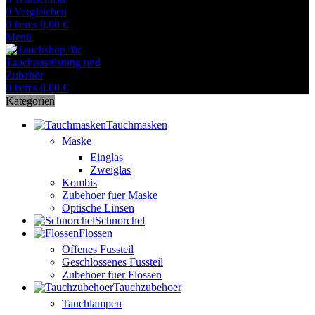
0
Vergleichen
0
items
0,00
€
Menü
0
items
0,00
€
Kategorien
Tauchmasken
Maske
Einglas
Zweiglas
Kombis
Zubehoer fuer Maske
Optische Linsen
Schnorchel
Flossen
Offenes Fussteil
Geschlossenes Fussteil
Zubehoer fuer Flossen
Tauchzubehoer
Tauchlampen