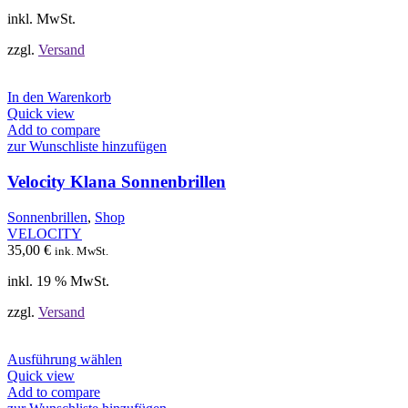
Produktseite
inkl. MwSt.
gewählt
werden
zzgl.
Versand
In den Warenkorb
Quick view
Add to compare
zur Wunschliste hinzufügen
Velocity Klana Sonnenbrillen
Sonnenbrillen
,
Shop
VELOCITY
35,00
€
ink. MwSt.
inkl. 19 % MwSt.
zzgl.
Versand
Dieses
Ausführung wählen
Produkt
Quick view
weist
Add to compare
mehrere