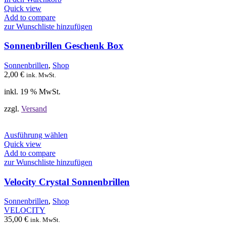
Quick view
Add to compare
zur Wunschliste hinzufügen
Sonnenbrillen Geschenk Box
Sonnenbrillen
,
Shop
2,00
€
ink. MwSt.
inkl. 19 % MwSt.
zzgl.
Versand
Dieses
Ausführung wählen
Produkt
Quick view
weist
Add to compare
mehrere
zur Wunschliste hinzufügen
Varianten
auf.
Velocity Crystal Sonnenbrillen
Die
Optionen
Sonnenbrillen
,
Shop
können
VELOCITY
auf
35,00
€
ink. MwSt.
der