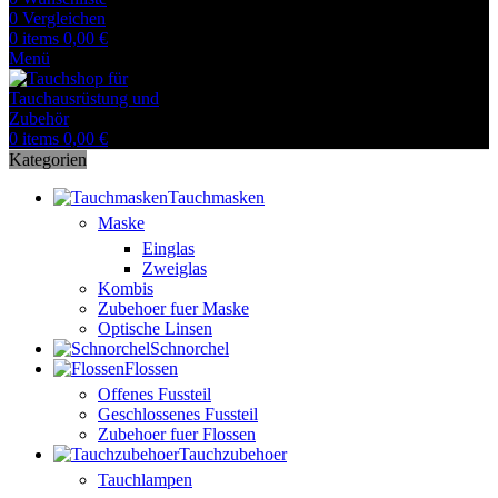
0
Vergleichen
0
items
0,00
€
Menü
0
items
0,00
€
Kategorien
Tauchmasken
Maske
Einglas
Zweiglas
Kombis
Zubehoer fuer Maske
Optische Linsen
Schnorchel
Flossen
Offenes Fussteil
Geschlossenes Fussteil
Zubehoer fuer Flossen
Tauchzubehoer
Tauchlampen