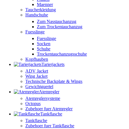
Maenner
Taucherkleidung
Handschuhe
Zum Nasstauchanzug
Zum Trockentauchanzug
Fuesslinge
Fuesslinge
Socken
Schuhe
Trockentauchanzugsschuhe
Kopfhauben
Tarierjackets
ADV Jacket
Wing Jacket
Technische Backplate & Wings
Gewichtguertel
Atemregler
Atemreglersysteme
Octopus
Zubehoer fuer Atemregler
Tankflasche
Tankflasche
Zubehoer fuer Tankflasche