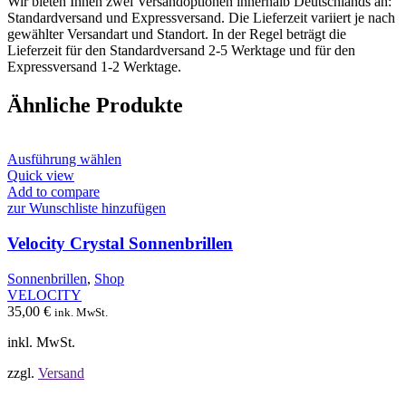
Wir bieten Ihnen zwei Versandoptionen innerhalb Deutschlands an:
Standardversand und Expressversand. Die Lieferzeit variiert je nach
gewählter Versandart und Standort. In der Regel beträgt die
Lieferzeit für den Standardversand 2-5 Werktage und für den
Expressversand 1-2 Werktage.
Ähnliche Produkte
Dieses
Ausführung wählen
Produkt
Quick view
weist
Add to compare
mehrere
zur Wunschliste hinzufügen
Varianten
auf.
Velocity Crystal Sonnenbrillen
Die
Optionen
Sonnenbrillen
,
Shop
können
VELOCITY
auf
35,00
€
ink. MwSt.
der
Produktseite
inkl. MwSt.
gewählt
werden
zzgl.
Versand