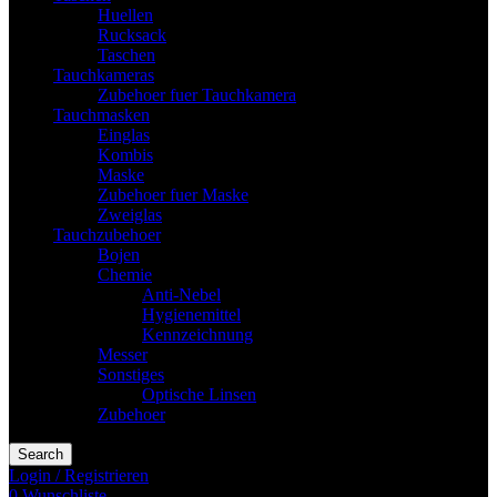
Huellen
Rucksack
Taschen
Tauchkameras
Zubehoer fuer Tauchkamera
Tauchmasken
Einglas
Kombis
Maske
Zubehoer fuer Maske
Zweiglas
Tauchzubehoer
Bojen
Chemie
Anti-Nebel
Hygienemittel
Kennzeichnung
Messer
Sonstiges
Optische Linsen
Zubehoer
Search
Login / Registrieren
0
Wunschliste