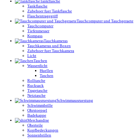
Tankflasche
Tankflasche
Zubehoer fuer Tankflasche
Flaschentragegriff
Tauchcomputer und Tauchgeraete
Tauchcomputer
Tiefenmesser
Kompass
Tauchkameras
Tauchkameras und Boxen
Zubehoer fuer Tauchkamera
Licht
Taschen
Wasserdicht
Huellen
Taschen
Rolltasche
Rucksack
Tragetasche
Netztasche
Schwimmausruestung
Schwimmbrille
Ohrstoepsel
Badekappe
Merchandise
Oberteile
Kopfbedeckungen
Sonnenbrillen