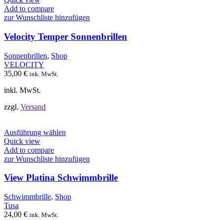
weist
Add to compare
mehrere
zur Wunschliste hinzufügen
Varianten
auf.
Velocity Temper Sonnenbrillen
Die
Optionen
Sonnenbrillen
,
Shop
können
VELOCITY
auf
35,00
€
ink. MwSt.
der
Produktseite
inkl. MwSt.
gewählt
werden
zzgl.
Versand
Dieses
Ausführung wählen
Produkt
Quick view
weist
Add to compare
mehrere
zur Wunschliste hinzufügen
Varianten
auf.
View Platina Schwimmbrille
Die
Optionen
Schwimmbrille
,
Shop
können
Tusa
auf
24,00
€
ink. MwSt.