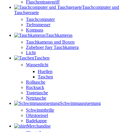
Flaschentragegriff
Tauchcomputer und
Tauchgeraete
Tauchcomputer
Tiefenmesser
Kompass
Tauchkameras
Tauchkameras und Boxen
Zubehoer fuer Tauchkamera
Licht
Taschen
Wasserdicht
Huellen
Taschen
Rolltasche
Rucksack
Tragetasche
Netztasche
Schwimmausruestung
Schwimmbrille
Ohrstoepsel
Badekappe
Merchandise