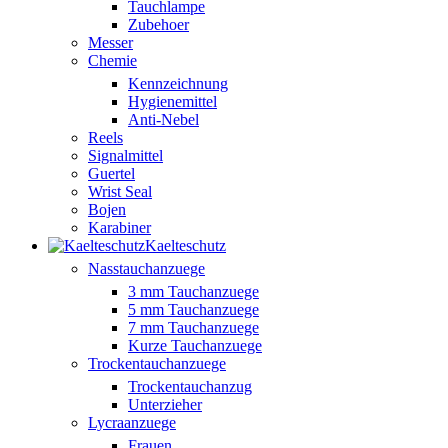
Tauchlampe
Zubehoer
Messer
Chemie
Kennzeichnung
Hygienemittel
Anti-Nebel
Reels
Signalmittel
Guertel
Wrist Seal
Bojen
Karabiner
Kaelteschutz
Nasstauchanzuege
3 mm Tauchanzuege
5 mm Tauchanzuege
7 mm Tauchanzuege
Kurze Tauchanzuege
Trockentauchanzuege
Trockentauchanzug
Unterzieher
Lycraanzuege
Frauen