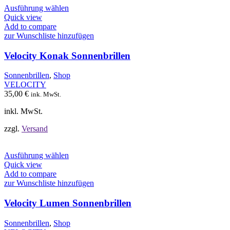
Dieses
Ausführung wählen
Produkt
Quick view
weist
Add to compare
mehrere
zur Wunschliste hinzufügen
Varianten
auf.
Velocity Konak Sonnenbrillen
Die
Optionen
Sonnenbrillen
,
Shop
können
VELOCITY
auf
35,00
€
ink. MwSt.
der
Produktseite
inkl. MwSt.
gewählt
werden
zzgl.
Versand
Dieses
Ausführung wählen
Produkt
Quick view
weist
Add to compare
mehrere
zur Wunschliste hinzufügen
Varianten
auf.
Velocity Lumen Sonnenbrillen
Die
Optionen
Sonnenbrillen
,
Shop
können