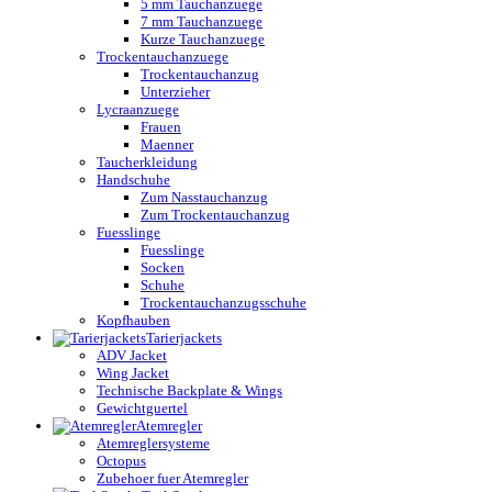
5 mm Tauchanzuege
7 mm Tauchanzuege
Kurze Tauchanzuege
Trockentauchanzuege
Trockentauchanzug
Unterzieher
Lycraanzuege
Frauen
Maenner
Taucherkleidung
Handschuhe
Zum Nasstauchanzug
Zum Trockentauchanzug
Fuesslinge
Fuesslinge
Socken
Schuhe
Trockentauchanzugsschuhe
Kopfhauben
Tarierjackets
ADV Jacket
Wing Jacket
Technische Backplate & Wings
Gewichtguertel
Atemregler
Atemreglersysteme
Octopus
Zubehoer fuer Atemregler