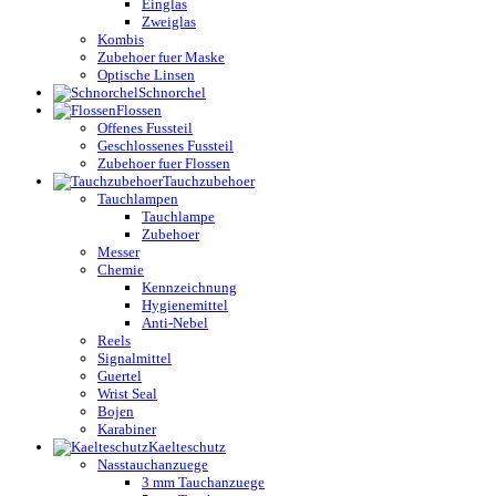
Einglas
Zweiglas
Kombis
Zubehoer fuer Maske
Optische Linsen
Schnorchel
Flossen
Offenes Fussteil
Geschlossenes Fussteil
Zubehoer fuer Flossen
Tauchzubehoer
Tauchlampen
Tauchlampe
Zubehoer
Messer
Chemie
Kennzeichnung
Hygienemittel
Anti-Nebel
Reels
Signalmittel
Guertel
Wrist Seal
Bojen
Karabiner
Kaelteschutz
Nasstauchanzuege
3 mm Tauchanzuege