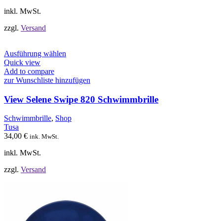
der
Produktseite
inkl. MwSt.
gewählt
werden
zzgl.
Versand
Dieses
Ausführung wählen
Produkt
Quick view
weist
Add to compare
mehrere
zur Wunschliste hinzufügen
Varianten
auf.
View Selene Swipe 820 Schwimmbrille
Die
Optionen
Schwimmbrille
,
Shop
können
Tusa
auf
34,00
€
ink. MwSt.
der
Produktseite
inkl. MwSt.
gewählt
werden
zzgl.
Versand