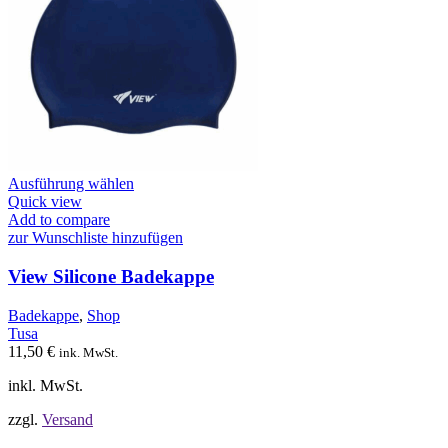
Dieses
Ausführung wählen
Produkt
Quick view
weist
Add to compare
mehrere
zur Wunschliste hinzufügen
Varianten
auf.
View Silicone Badekappe
Die
Optionen
Badekappe
,
Shop
können
Tusa
auf
11,50
€
ink. MwSt.
der
Produktseite
inkl. MwSt.
gewählt
werden
zzgl.
Versand