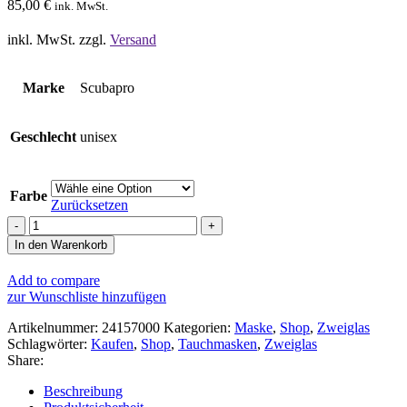
85,00
€
ink. MwSt.
inkl. MwSt.
zzgl.
Versand
Marke
Scubapro
Geschlecht
unisex
Farbe
Zurücksetzen
Scubapro
Zoom
In den Warenkorb
Maske
Menge
Add to compare
zur Wunschliste hinzufügen
Artikelnummer:
24157000
Kategorien:
Maske
,
Shop
,
Zweiglas
Schlagwörter:
Kaufen
,
Shop
,
Tauchmasken
,
Zweiglas
Share:
Beschreibung