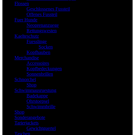
Flossen
Geschlossenes Fussteil
Offenes Fussteil
Fuer Hunde
Neoprenanzuege
Rettungswesten
Kaelteschutz
Fuesslinge
Socken
Kopfhauben
Merchandise
Accessoires
Kopfbedeckungen
Sonnenbrillen
Schnorchel
Shop
Schwimmausruestung
Badekappe
Ohrstoepsel
Schwimmbrille
Shop
Sonderangebote
Tarierjackets
Gewichtguertel
Taschen