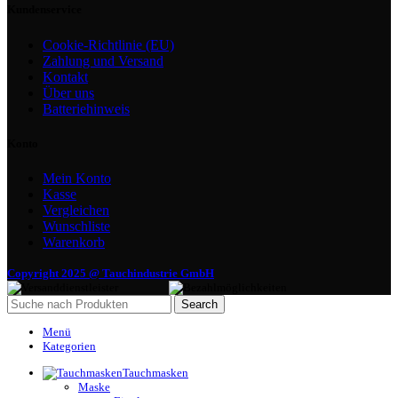
Kundenservice
Cookie-Richtlinie (EU)
Zahlung und Versand
Kontakt
Über uns
Batteriehinweis
Konto
Mein Konto
Kasse
Vergleichen
Wunschliste
Warenkorb
Copyright 2025 @ Tauchindustrie GmbH
Search
Menü
Kategorien
Tauchmasken
Maske