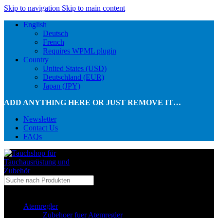
Skip to navigation
Skip to main content
English
Deutsch
French
Requires WPML plugin
Country
United States (USD)
Deutschland (EUR)
Japan (JPY)
ADD ANYTHING HERE OR JUST REMOVE IT…
Newsletter
Contact Us
FAQs
...in Kategorie
Atemregler
Zubehoer fuer Atemregler