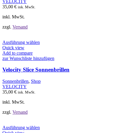
VELOCITY
auf
35,00
€
ink. MwSt.
der
Produktseite
inkl. MwSt.
gewählt
werden
zzgl.
Versand
Dieses
Ausführung wählen
Produkt
Quick view
weist
Add to compare
mehrere
zur Wunschliste hinzufügen
Varianten
auf.
Velocity Slice Sonnenbrillen
Die
Optionen
Sonnenbrillen
,
Shop
können
VELOCITY
auf
35,00
€
ink. MwSt.
der
Produktseite
inkl. MwSt.
gewählt
werden
zzgl.
Versand
Dieses
Ausführung wählen
Produkt
Quick view