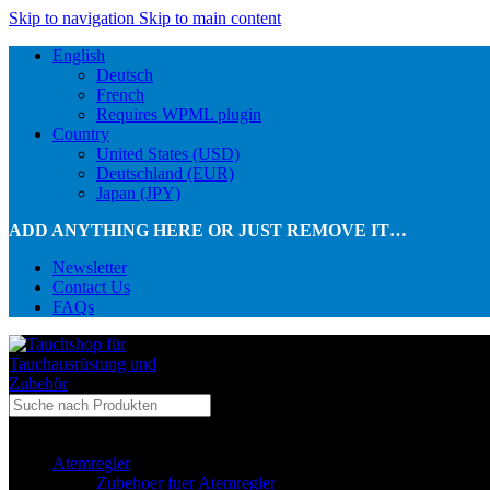
Skip to navigation
Skip to main content
English
Deutsch
French
Requires WPML plugin
Country
United States (USD)
Deutschland (EUR)
Japan (JPY)
ADD ANYTHING HERE OR JUST REMOVE IT…
Newsletter
Contact Us
FAQs
...in Kategorie
Atemregler
Zubehoer fuer Atemregler