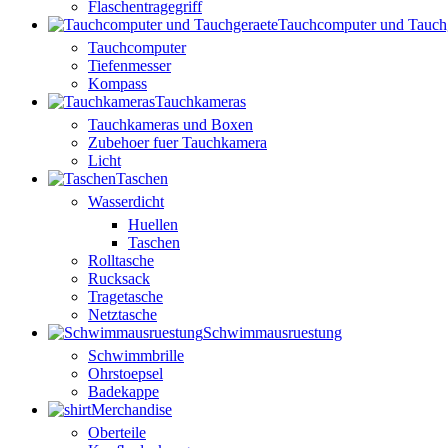
Flaschentragegriff
Tauchcomputer und Tauch
Tauchcomputer
Tiefenmesser
Kompass
Tauchkameras
Tauchkameras und Boxen
Zubehoer fuer Tauchkamera
Licht
Taschen
Wasserdicht
Huellen
Taschen
Rolltasche
Rucksack
Tragetasche
Netztasche
Schwimmausruestung
Schwimmbrille
Ohrstoepsel
Badekappe
Merchandise
Oberteile