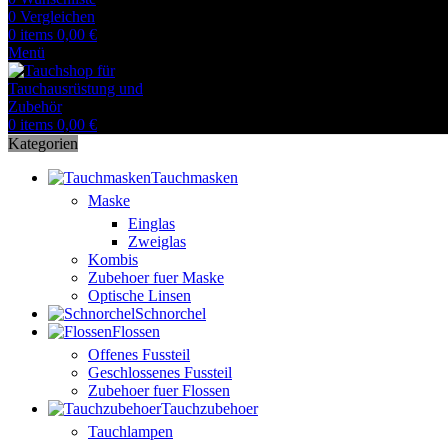
0
Vergleichen
0
items
0,00
€
Menü
0
items
0,00
€
Kategorien
Tauchmasken
Maske
Einglas
Zweiglas
Kombis
Zubehoer fuer Maske
Optische Linsen
Schnorchel
Flossen
Offenes Fussteil
Geschlossenes Fussteil
Zubehoer fuer Flossen
Tauchzubehoer
Tauchlampen