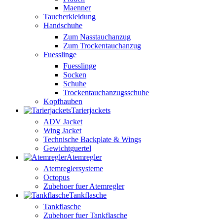
Maenner
Taucherkleidung
Handschuhe
Zum Nasstauchanzug
Zum Trockentauchanzug
Fuesslinge
Fuesslinge
Socken
Schuhe
Trockentauchanzugsschuhe
Kopfhauben
Tarierjackets
ADV Jacket
Wing Jacket
Technische Backplate & Wings
Gewichtguertel
Atemregler
Atemreglersysteme
Octopus
Zubehoer fuer Atemregler
Tankflasche
Tankflasche
Zubehoer fuer Tankflasche