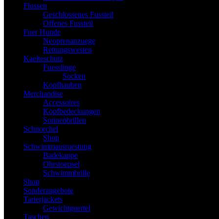
Flossen
Geschlossenes Fussteil
Offenes Fussteil
Fuer Hunde
Neoprenanzuege
Rettungswesten
Kaelteschutz
Fuesslinge
Socken
Kopfhauben
Merchandise
Accessoires
Kopfbedeckungen
Sonnenbrillen
Schnorchel
Shop
Schwimmausruestung
Badekappe
Ohrstoepsel
Schwimmbrille
Shop
Sonderangebote
Tarierjackets
Gewichtguertel
Taschen