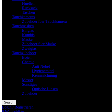
Huellen
Rucksack
Taschen
Tauchkameras
Zubehoer fuer Tauchkamera
Tauchmasken
Einglas
Kombis
Maske
Zubehoer fuer Maske
Zweiglas
Tauchzubehoer
Bojen
Chemie
Anti-Nebel
Hygienemittel
Kennzeichnung
Messer
Sonstiges
Optische Linsen
Zubehoer
Search
Login / Registrieren
0
Wunschliste