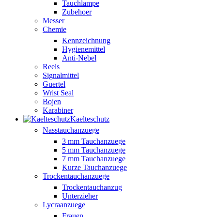
Tauchlampe
Zubehoer
Messer
Chemie
Kennzeichnung
Hygienemittel
Anti-Nebel
Reels
Signalmittel
Guertel
Wrist Seal
Bojen
Karabiner
Kaelteschutz
Nasstauchanzuege
3 mm Tauchanzuege
5 mm Tauchanzuege
7 mm Tauchanzuege
Kurze Tauchanzuege
Trockentauchanzuege
Trockentauchanzug
Unterzieher
Lycraanzuege
Frauen