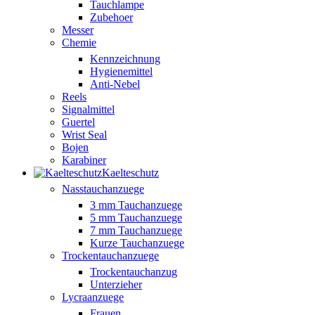
Tauchlampe
Zubehoer
Messer
Chemie
Kennzeichnung
Hygienemittel
Anti-Nebel
Reels
Signalmittel
Guertel
Wrist Seal
Bojen
Karabiner
Kaelteschutz
Nasstauchanzuege
3 mm Tauchanzuege
5 mm Tauchanzuege
7 mm Tauchanzuege
Kurze Tauchanzuege
Trockentauchanzuege
Trockentauchanzug
Unterzieher
Lycraanzuege
Frauen