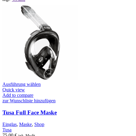
Dieses
Ausführung wählen
Produkt
Quick view
weist
Add to compare
mehrere
zur Wunschliste hinzufügen
Varianten
auf.
Tusa Full Face Maske
Die
Optionen
Einglas
,
Maske
,
Shop
können
Tusa
auf
75,00
€
ink. MwSt.