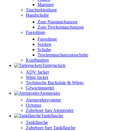
Maenner
Taucherkleidung
Handschuhe
Zum Nasstauchanzug
Zum Trockentauchanzug
Fuesslinge
Fuesslinge
Socken
Schuhe
Trockentauchanzugsschuhe
Kopfhauben
Tarierjackets
ADV Jacket
Wing Jacket
Technische Backplate & Wings
Gewichtguertel
Atemregler
Atemreglersysteme
Octopus
Zubehoer fuer Atemregler
Tankflasche
Tankflasche
Zubehoer fuer Tankflasche