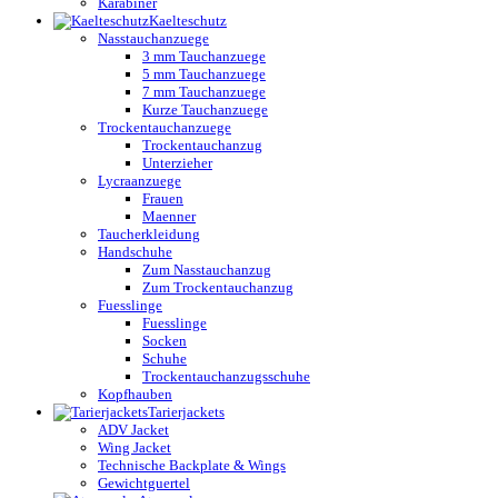
Karabiner
Kaelteschutz
Nasstauchanzuege
3 mm Tauchanzuege
5 mm Tauchanzuege
7 mm Tauchanzuege
Kurze Tauchanzuege
Trockentauchanzuege
Trockentauchanzug
Unterzieher
Lycraanzuege
Frauen
Maenner
Taucherkleidung
Handschuhe
Zum Nasstauchanzug
Zum Trockentauchanzug
Fuesslinge
Fuesslinge
Socken
Schuhe
Trockentauchanzugsschuhe
Kopfhauben
Tarierjackets
ADV Jacket
Wing Jacket
Technische Backplate & Wings
Gewichtguertel