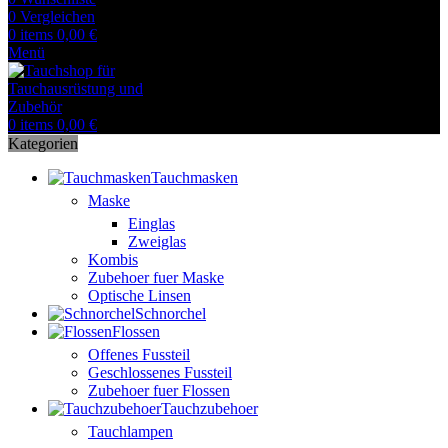
0
Vergleichen
0
items
0,00
€
Menü
0
items
0,00
€
Kategorien
Tauchmasken
Maske
Einglas
Zweiglas
Kombis
Zubehoer fuer Maske
Optische Linsen
Schnorchel
Flossen
Offenes Fussteil
Geschlossenes Fussteil
Zubehoer fuer Flossen
Tauchzubehoer
Tauchlampen