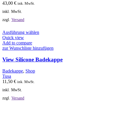
auf
43,00
€
ink. MwSt.
der
inkl. MwSt.
Produktseite
gewählt
zzgl.
Versand
werden
Dieses
Ausführung wählen
Produkt
Quick view
weist
Add to compare
mehrere
zur Wunschliste hinzufügen
Varianten
auf.
View Silicone Badekappe
Die
Optionen
Badekappe
,
Shop
können
Tusa
auf
11,50
€
ink. MwSt.
der
inkl. MwSt.
Produktseite
gewählt
zzgl.
Versand
werden