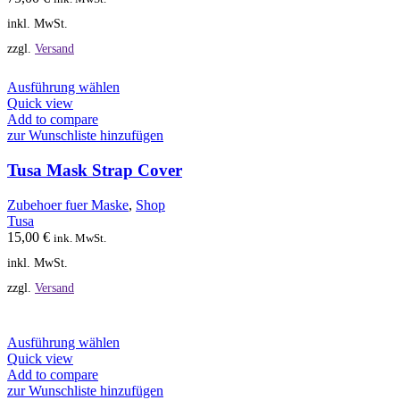
der
inkl. MwSt.
Produktseite
gewählt
zzgl.
Versand
werden
Dieses
Ausführung wählen
Produkt
Quick view
weist
Add to compare
mehrere
zur Wunschliste hinzufügen
Varianten
auf.
Tusa Mask Strap Cover
Die
Optionen
Zubehoer fuer Maske
,
Shop
können
Tusa
auf
15,00
€
ink. MwSt.
der
inkl. MwSt.
Produktseite
gewählt
zzgl.
Versand
werden
Dieses
Ausführung wählen
Produkt
Quick view
weist
Add to compare
mehrere
zur Wunschliste hinzufügen