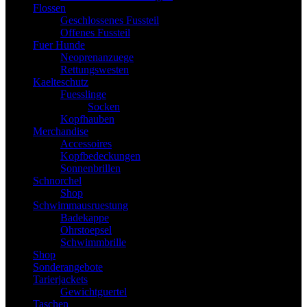
Flossen
Geschlossenes Fussteil
Offenes Fussteil
Fuer Hunde
Neoprenanzuege
Rettungswesten
Kaelteschutz
Fuesslinge
Socken
Kopfhauben
Merchandise
Accessoires
Kopfbedeckungen
Sonnenbrillen
Schnorchel
Shop
Schwimmausruestung
Badekappe
Ohrstoepsel
Schwimmbrille
Shop
Sonderangebote
Tarierjackets
Gewichtguertel
Taschen