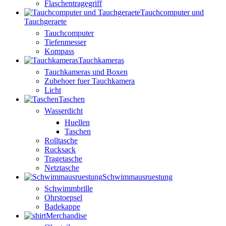
Flaschentragegriff
Tauchcomputer und
Tauchgeraete
Tauchcomputer
Tiefenmesser
Kompass
Tauchkameras
Tauchkameras und Boxen
Zubehoer fuer Tauchkamera
Licht
Taschen
Wasserdicht
Huellen
Taschen
Rolltasche
Rucksack
Tragetasche
Netztasche
Schwimmausruestung
Schwimmbrille
Ohrstoepsel
Badekappe
Merchandise