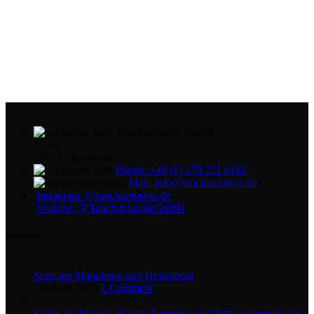
Tauchindustrie GmbH
S3 6a
68161 Mannheim
Phone: +49 (0) 179 221 6182
Mail: info@tauchindustrie.de
Instagram: @tauchindustrie.de
Youtube: @TauchindustrieGmbH
Beiträge
Seen um Mannheim und Heidelberg
19. April 2023
1 Comment
Sicher im Wasser: Warum Neopren- und Rettungswesten für