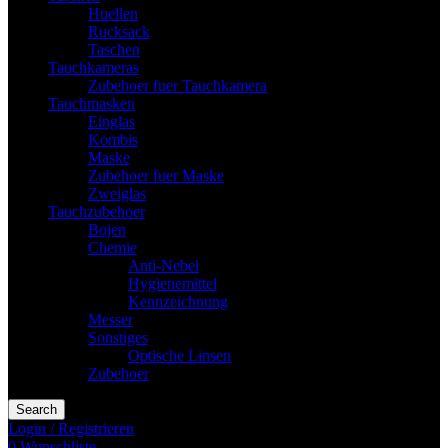
Huellen
Rucksack
Taschen
Tauchkameras
Zubehoer fuer Tauchkamera
Tauchmasken
Einglas
Kombis
Maske
Zubehoer fuer Maske
Zweiglas
Tauchzubehoer
Bojen
Chemie
Anti-Nebel
Hygienemittel
Kennzeichnung
Messer
Sonstiges
Optische Linsen
Zubehoer
Search
Login / Registrieren
0
Wunschliste