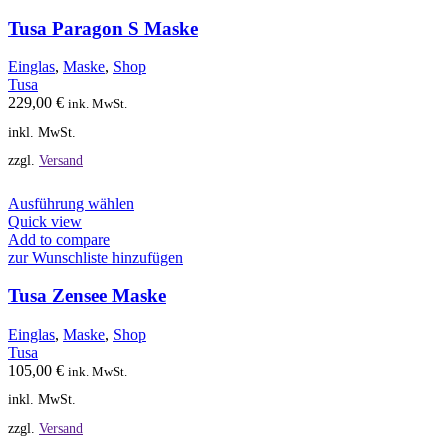
Varianten
auf.
Tusa Paragon S Maske
Die
Optionen
Einglas
,
Maske
,
Shop
können
Tusa
auf
229,00
€
ink. MwSt.
der
inkl. MwSt.
Produktseite
gewählt
zzgl.
Versand
werden
Dieses
Ausführung wählen
Produkt
Quick view
weist
Add to compare
mehrere
zur Wunschliste hinzufügen
Varianten
auf.
Tusa Zensee Maske
Die
Optionen
Einglas
,
Maske
,
Shop
können
Tusa
auf
105,00
€
ink. MwSt.
der
inkl. MwSt.
Produktseite
gewählt
zzgl.
Versand
werden