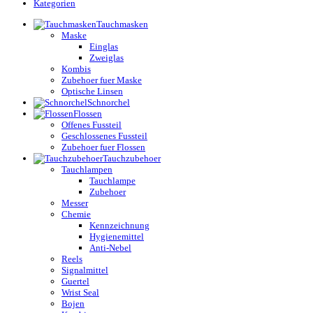
Kategorien
Tauchmasken
Maske
Einglas
Zweiglas
Kombis
Zubehoer fuer Maske
Optische Linsen
Schnorchel
Flossen
Offenes Fussteil
Geschlossenes Fussteil
Zubehoer fuer Flossen
Tauchzubehoer
Tauchlampen
Tauchlampe
Zubehoer
Messer
Chemie
Kennzeichnung
Hygienemittel
Anti-Nebel
Reels
Signalmittel
Guertel
Wrist Seal
Bojen