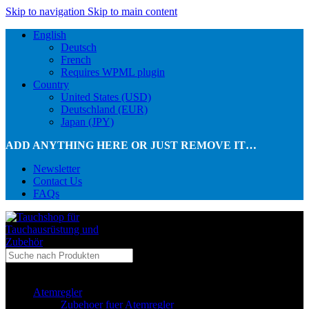
Skip to navigation
Skip to main content
English
Deutsch
French
Requires WPML plugin
Country
United States (USD)
Deutschland (EUR)
Japan (JPY)
ADD ANYTHING HERE OR JUST REMOVE IT…
Newsletter
Contact Us
FAQs
...in Kategorie
Atemregler
Zubehoer fuer Atemregler