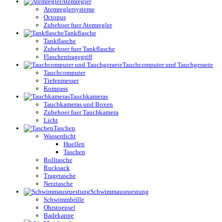
Atemregler
Atemreglersysteme
Octopus
Zubehoer fuer Atemregler
Tankflasche
Tankflasche
Zubehoer fuer Tankflasche
Flaschentragegriff
Tauchcomputer und Tauchgeraete
Tauchcomputer
Tiefenmesser
Kompass
Tauchkameras
Tauchkameras und Boxen
Zubehoer fuer Tauchkamera
Licht
Taschen
Wasserdicht
Huellen
Taschen
Rolltasche
Rucksack
Tragetasche
Netztasche
Schwimmausruestung
Schwimmbrille
Ohrstoepsel
Badekappe