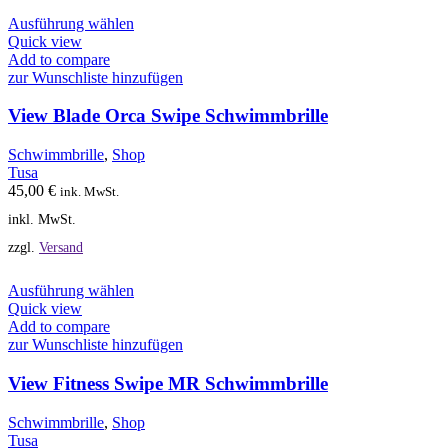
Dieses
Ausführung wählen
Produkt
Quick view
weist
Add to compare
mehrere
zur Wunschliste hinzufügen
Varianten
auf.
View Blade Orca Swipe Schwimmbrille
Die
Optionen
Schwimmbrille
,
Shop
können
Tusa
auf
45,00
€
ink. MwSt.
der
inkl. MwSt.
Produktseite
gewählt
zzgl.
Versand
werden
Dieses
Ausführung wählen
Produkt
Quick view
weist
Add to compare
mehrere
zur Wunschliste hinzufügen
Varianten
auf.
View Fitness Swipe MR Schwimmbrille
Die
Optionen
Schwimmbrille
,
Shop
können
Tusa