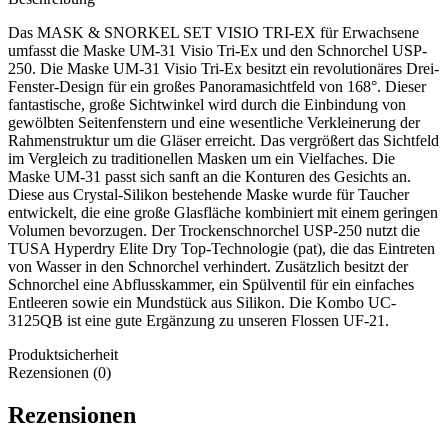
Das MASK & SNORKEL SET VISIO TRI-EX für Erwachsene
umfasst die Maske UM-31 Visio Tri-Ex und den Schnorchel USP-
250. Die Maske UM-31 Visio Tri-Ex besitzt ein revolutionäres Drei-
Fenster-Design für ein großes Panoramasichtfeld von 168°. Dieser
fantastische, große Sichtwinkel wird durch die Einbindung von
gewölbten Seitenfenstern und eine wesentliche Verkleinerung der
Rahmenstruktur um die Gläser erreicht. Das vergrößert das Sichtfeld
im Vergleich zu traditionellen Masken um ein Vielfaches. Die
Maske UM-31 passt sich sanft an die Konturen des Gesichts an.
Diese aus Crystal-Silikon bestehende Maske wurde für Taucher
entwickelt, die eine große Glasfläche kombiniert mit einem geringen
Volumen bevorzugen. Der Trockenschnorchel USP-250 nutzt die
TUSA Hyperdry Elite Dry Top-Technologie (pat), die das Eintreten
von Wasser in den Schnorchel verhindert. Zusätzlich besitzt der
Schnorchel eine Abflusskammer, ein Spülventil für ein einfaches
Entleeren sowie ein Mundstück aus Silikon. Die Kombo UC-
3125QB ist eine gute Ergänzung zu unseren Flossen UF-21.
Produktsicherheit
Rezensionen (0)
Rezensionen