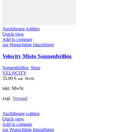
Dieses
Ausführung wählen
Produkt
Quick view
weist
Add to compare
mehrere
zur Wunschliste hinzufügen
Varianten
auf.
Velocity Misto Sonnenbrillen
Die
Optionen
Sonnenbrillen
,
Shop
können
VELOCITY
auf
35,00
€
ink. MwSt.
der
Produktseite
inkl. MwSt.
gewählt
werden
zzgl.
Versand
Dieses
Ausführung wählen
Produkt
Quick view
weist
Add to compare
mehrere
zur Wunschliste hinzufügen