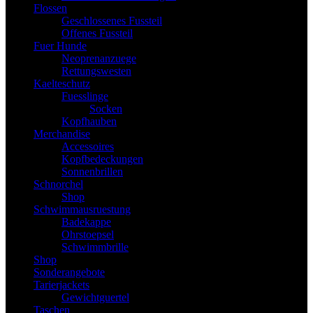
Flossen
Geschlossenes Fussteil
Offenes Fussteil
Fuer Hunde
Neoprenanzuege
Rettungswesten
Kaelteschutz
Fuesslinge
Socken
Kopfhauben
Merchandise
Accessoires
Kopfbedeckungen
Sonnenbrillen
Schnorchel
Shop
Schwimmausruestung
Badekappe
Ohrstoepsel
Schwimmbrille
Shop
Sonderangebote
Tarierjackets
Gewichtguertel
Taschen