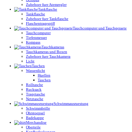
Zubehoer fuer Atemregler
Tankflasche
Tankflasche
Zubehoer fuer Tankflasche
Flaschentragegriff
Tauchcomputer und Tauchgeraete
Tauchcomputer
Tiefenmesser
Kompass
Tauchkameras
Tauchkameras und Boxen
Zubehoer fuer Tauchkamera
Licht
Taschen
Wasserdicht
Huellen
Taschen
Rolltasche
Rucksack
Tragetasche
Netztasche
Schwimmausruestung
Schwimmbrille
Ohrstoepsel
Badekappe
Merchandise
Oberteile
Kopfbedeckungen