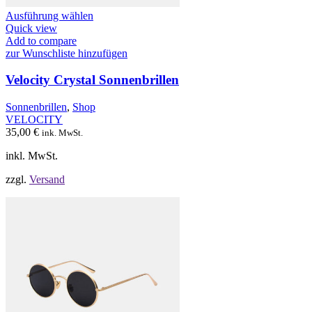
Dieses
Ausführung wählen
Produkt
Quick view
weist
Add to compare
mehrere
zur Wunschliste hinzufügen
Varianten
auf.
Velocity Crystal Sonnenbrillen
Die
Optionen
Sonnenbrillen
,
Shop
können
VELOCITY
auf
35,00
€
ink. MwSt.
der
Produktseite
inkl. MwSt.
gewählt
werden
zzgl.
Versand