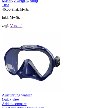
Maske
,
Zweiglas
,
Shop
können
Tusa
auf
46,50
€
ink. MwSt.
der
Produktseite
inkl. MwSt.
gewählt
werden
zzgl.
Versand
Dieses
Ausführung wählen
Produkt
Quick view
weist
Add to compare
mehrere