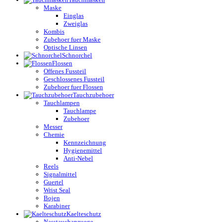
Maske
Einglas
Zweiglas
Kombis
Zubehoer fuer Maske
Optische Linsen
Schnorchel
Flossen
Offenes Fussteil
Geschlossenes Fussteil
Zubehoer fuer Flossen
Tauchzubehoer
Tauchlampen
Tauchlampe
Zubehoer
Messer
Chemie
Kennzeichnung
Hygienemittel
Anti-Nebel
Reels
Signalmittel
Guertel
Wrist Seal
Bojen
Karabiner
Kaelteschutz
Nasstauchanzuege