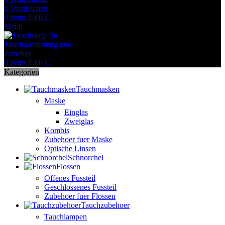
0
Vergleichen
0
items
0,00
€
Menü
0
items
0,00
€
Kategorien
Tauchmasken
Maske
Einglas
Zweiglas
Kombis
Zubehoer fuer Maske
Optische Linsen
Schnorchel
Flossen
Offenes Fussteil
Geschlossenes Fussteil
Zubehoer fuer Flossen
Tauchzubehoer
Tauchlampen