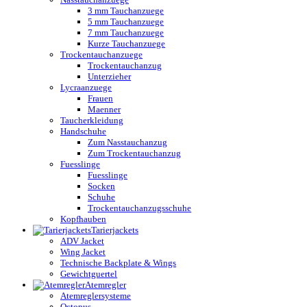
3 mm Tauchanzuege
5 mm Tauchanzuege
7 mm Tauchanzuege
Kurze Tauchanzuege
Trockentauchanzuege
Trockentauchanzug
Unterzieher
Lycraanzuege
Frauen
Maenner
Taucherkleidung
Handschuhe
Zum Nasstauchanzug
Zum Trockentauchanzug
Fuesslinge
Fuesslinge
Socken
Schuhe
Trockentauchanzugsschuhe
Kopfhauben
Tarierjackets
ADV Jacket
Wing Jacket
Technische Backplate & Wings
Gewichtguertel
Atemregler
Atemreglersysteme
Octopus