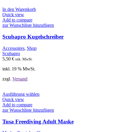
In den Warenkorb
Quick view
Add to compare
zur Wunschliste hinzufügen
Scubapro Kugelschreiber
Accessoires
,
Shop
Scubapro
5,50
€
ink. MwSt.
inkl. 19 % MwSt.
zzgl.
Versand
Dieses
Ausführung wählen
Produkt
Quick view
weist
Add to compare
mehrere
zur Wunschliste hinzufügen
Varianten
auf.
Tusa Freediving Adult Maske
Die
Optionen