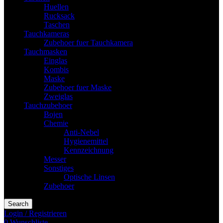
Huellen
Rucksack
Taschen
Tauchkameras
Zubehoer fuer Tauchkamera
Tauchmasken
Einglas
Kombis
Maske
Zubehoer fuer Maske
Zweiglas
Tauchzubehoer
Bojen
Chemie
Anti-Nebel
Hygienemittel
Kennzeichnung
Messer
Sonstiges
Optische Linsen
Zubehoer
Search
Login / Registrieren
0
Wunschliste