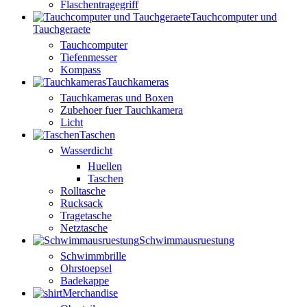
Flaschentragegriff
Tauchcomputer und
Tauchgeraete
Tauchcomputer
Tiefenmesser
Kompass
Tauchkameras
Tauchkameras und Boxen
Zubehoer fuer Tauchkamera
Licht
Taschen
Wasserdicht
Huellen
Taschen
Rolltasche
Rucksack
Tragetasche
Netztasche
Schwimmausruestung
Schwimmbrille
Ohrstoepsel
Badekappe
Merchandise