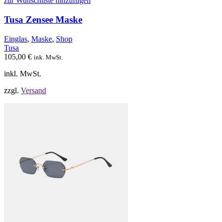
zur Wunschliste hinzufügen
Varianten
auf.
Tusa Zensee Maske
Die
Optionen
Einglas
,
Maske
,
Shop
können
Tusa
auf
105,00
€
ink. MwSt.
der
Produktseite
inkl. MwSt.
gewählt
werden
zzgl.
Versand