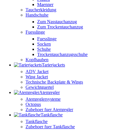
Maenner
Taucherkleidung
Handschuhe
Zum Nasstauchanzug
Zum Trockentauchanzug
Fuesslinge
Fuesslinge
Socken
Schuhe
Trockentauchanzugsschuhe
Kopfhauben
Tarierjackets
ADV Jacket
Wing Jacket
Technische Backplate & Wings
Gewichtguertel
Atemregler
Atemreglersysteme
Octopus
Zubehoer fuer Atemregler
Tankflasche
Tankflasche
Zubehoer fuer Tankflasche