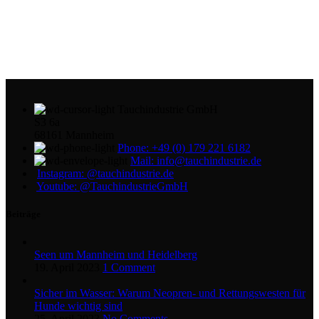
Tauchindustrie GmbH
S3 6a
68161 Mannheim
Phone: +49 (0) 179 221 6182
Mail: info@tauchindustrie.de
Instagram: @tauchindustrie.de
Youtube: @TauchindustrieGmbH
Beiträge
Seen um Mannheim und Heidelberg
19. April 2023
1 Comment
Sicher im Wasser: Warum Neopren- und Rettungswesten für
Hunde wichtig sind
25. April 2023
No Comments