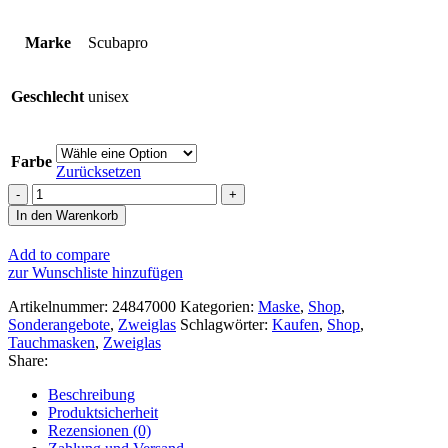
Marke
Scubapro
Geschlecht
unisex
Farbe
Zurücksetzen
Scubapro
Spectra
In den Warenkorb
Maske
Menge
Add to compare
zur Wunschliste hinzufügen
Artikelnummer:
24847000
Kategorien:
Maske
,
Shop
,
Sonderangebote
,
Zweiglas
Schlagwörter:
Kaufen
,
Shop
,
Tauchmasken
,
Zweiglas
Share:
Beschreibung
Produktsicherheit
Rezensionen (0)