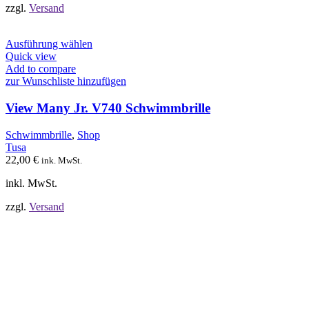
werden
zzgl.
Versand
Dieses
Ausführung wählen
Produkt
Quick view
weist
Add to compare
mehrere
zur Wunschliste hinzufügen
Varianten
auf.
View Many Jr. V740 Schwimmbrille
Die
Optionen
Schwimmbrille
,
Shop
können
Tusa
auf
22,00
€
ink. MwSt.
der
Produktseite
inkl. MwSt.
gewählt
werden
zzgl.
Versand