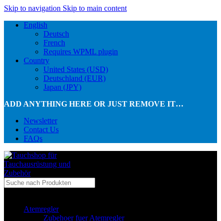
Skip to navigation
Skip to main content
English
Deutsch
French
Requires WPML plugin
Country
United States (USD)
Deutschland (EUR)
Japan (JPY)
ADD ANYTHING HERE OR JUST REMOVE IT…
Newsletter
Contact Us
FAQs
...in Kategorie
Atemregler
Zubehoer fuer Atemregler