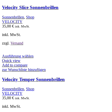
Varianten
auf.
Velocity Slice Sonnenbrillen
Die
Optionen
Sonnenbrillen
,
Shop
können
VELOCITY
auf
35,00
€
ink. MwSt.
der
Produktseite
inkl. MwSt.
gewählt
werden
zzgl.
Versand
Dieses
Ausführung wählen
Produkt
Quick view
weist
Add to compare
mehrere
zur Wunschliste hinzufügen
Varianten
auf.
Velocity Temper Sonnenbrillen
Die
Optionen
Sonnenbrillen
,
Shop
können
VELOCITY
auf
35,00
€
ink. MwSt.
der
Produktseite
inkl. MwSt.
gewählt