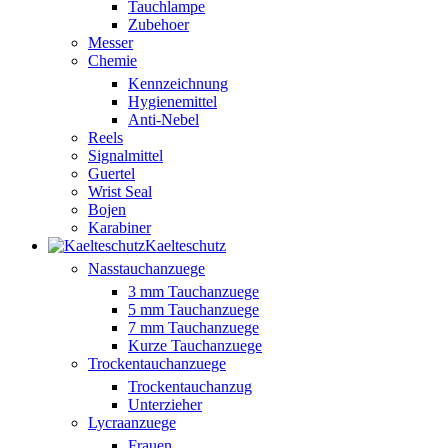
Tauchlampe
Zubehoer
Messer
Chemie
Kennzeichnung
Hygienemittel
Anti-Nebel
Reels
Signalmittel
Guertel
Wrist Seal
Bojen
Karabiner
Kaelteschutz
Nasstauchanzuege
3 mm Tauchanzuege
5 mm Tauchanzuege
7 mm Tauchanzuege
Kurze Tauchanzuege
Trockentauchanzuege
Trockentauchanzug
Unterzieher
Lycraanzuege
Frauen