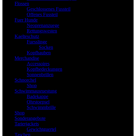
Flossen
Geschlossenes Fussteil
Offenes Fussteil
Fuer Hunde
Neoprenanzuege
Rettungswesten
Kaelteschutz
Fuesslinge
Socken
Kopfhauben
Merchandise
Accessoires
Kopfbedeckungen
Sonnenbrillen
Schnorchel
Shop
Schwimmausruestung
Badekappe
Ohrstoepsel
Schwimmbrille
Shop
Sonderangebote
Tarierjackets
Gewichtguertel
Taschen