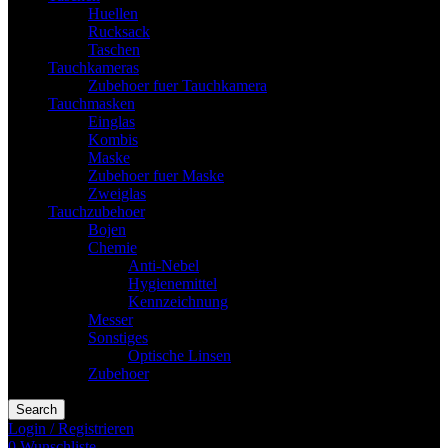
Huellen
Rucksack
Taschen
Tauchkameras
Zubehoer fuer Tauchkamera
Tauchmasken
Einglas
Kombis
Maske
Zubehoer fuer Maske
Zweiglas
Tauchzubehoer
Bojen
Chemie
Anti-Nebel
Hygienemittel
Kennzeichnung
Messer
Sonstiges
Optische Linsen
Zubehoer
Search
Login / Registrieren
0
Wunschliste