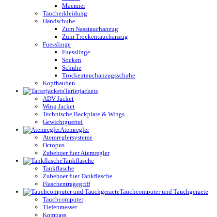
Maenner
Taucherkleidung
Handschuhe
Zum Nasstauchanzug
Zum Trockentauchanzug
Fuesslinge
Fuesslinge
Socken
Schuhe
Trockentauchanzugsschuhe
Kopfhauben
Tarierjackets
ADV Jacket
Wing Jacket
Technische Backplate & Wings
Gewichtguertel
Atemregler
Atemreglersysteme
Octopus
Zubehoer fuer Atemregler
Tankflasche
Tankflasche
Zubehoer fuer Tankflasche
Flaschentragegriff
Tauchcomputer und Tauchgeraete
Tauchcomputer
Tiefenmesser
Kompass