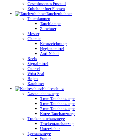
Geschlossenes Fussteil
Zubehoer fuer Flossen
Tauchzubehoer
Tauchlampen
Tauchlampe
Zubehoer
Messer
Chemie
Kennzeichnung
Hygienemittel
Anti-Nebel
Reels
Signalmittel
Guertel
Wrist Seal
Bojen
Karabiner
Kaelteschutz
Nasstauchanzuege
3 mm Tauchanzuege
5 mm Tauchanzuege
7 mm Tauchanzuege
Kurze Tauchanzuege
Trockentauchanzuege
Trockentauchanzug
Unterzieher
Lycraanzuege
Frauen