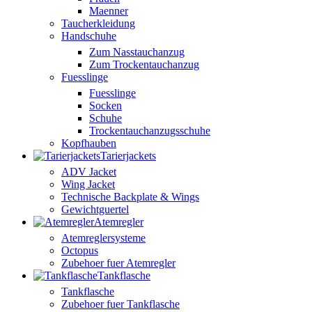
Maenner
Taucherkleidung
Handschuhe
Zum Nasstauchanzug
Zum Trockentauchanzug
Fuesslinge
Fuesslinge
Socken
Schuhe
Trockentauchanzugsschuhe
Kopfhauben
Tarierjackets
ADV Jacket
Wing Jacket
Technische Backplate & Wings
Gewichtguertel
Atemregler
Atemreglersysteme
Octopus
Zubehoer fuer Atemregler
Tankflasche
Tankflasche
Zubehoer fuer Tankflasche