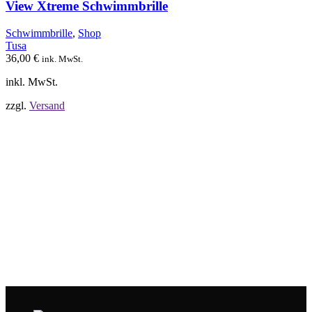
auf.
View Xtreme Schwimmbrille
Die
Optionen
Schwimmbrille
,
Shop
können
Tusa
auf
36,00
€
ink. MwSt.
der
Produktseite
inkl. MwSt.
gewählt
werden
zzgl.
Versand