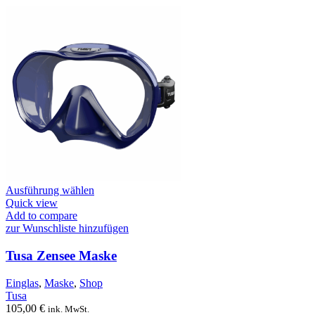
Dieses
Ausführung wählen
Produkt
Quick view
weist
Add to compare
mehrere
zur Wunschliste hinzufügen
Varianten
auf.
Tusa Zensee Maske
Die
Optionen
Einglas
,
Maske
,
Shop
können
Tusa
auf
105,00
€
ink. MwSt.