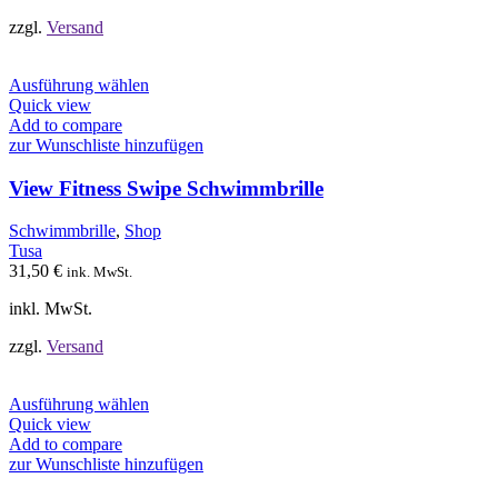
gewählt
werden
zzgl.
Versand
Dieses
Ausführung wählen
Produkt
Quick view
weist
Add to compare
mehrere
zur Wunschliste hinzufügen
Varianten
auf.
View Fitness Swipe Schwimmbrille
Die
Optionen
Schwimmbrille
,
Shop
können
Tusa
auf
31,50
€
ink. MwSt.
der
Produktseite
inkl. MwSt.
gewählt
werden
zzgl.
Versand
Dieses
Ausführung wählen
Produkt
Quick view
weist
Add to compare
mehrere
zur Wunschliste hinzufügen
Varianten