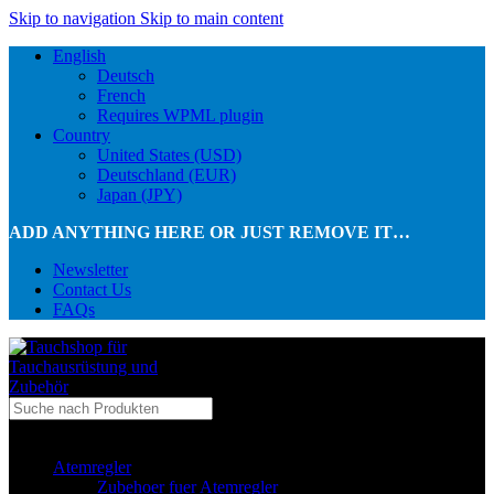
Skip to navigation
Skip to main content
English
Deutsch
French
Requires WPML plugin
Country
United States (USD)
Deutschland (EUR)
Japan (JPY)
ADD ANYTHING HERE OR JUST REMOVE IT…
Newsletter
Contact Us
FAQs
...in Kategorie
Atemregler
Zubehoer fuer Atemregler