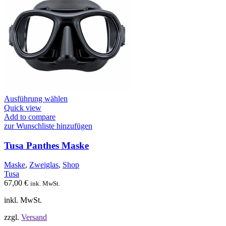
Dieses
Ausführung wählen
Produkt
Quick view
weist
Add to compare
mehrere
zur Wunschliste hinzufügen
Varianten
auf.
Tusa Panthes Maske
Die
Optionen
Maske
,
Zweiglas
,
Shop
können
Tusa
auf
67,00
€
ink. MwSt.
der
Produktseite
inkl. MwSt.
gewählt
werden
zzgl.
Versand