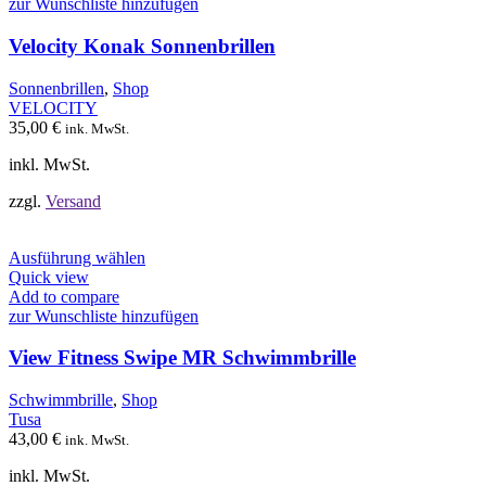
mehrere
zur Wunschliste hinzufügen
Varianten
auf.
Velocity Konak Sonnenbrillen
Die
Optionen
Sonnenbrillen
,
Shop
können
VELOCITY
auf
35,00
€
ink. MwSt.
der
Produktseite
inkl. MwSt.
gewählt
werden
zzgl.
Versand
Dieses
Ausführung wählen
Produkt
Quick view
weist
Add to compare
mehrere
zur Wunschliste hinzufügen
Varianten
auf.
View Fitness Swipe MR Schwimmbrille
Die
Optionen
Schwimmbrille
,
Shop
können
Tusa
auf
43,00
€
ink. MwSt.
der
Produktseite
inkl. MwSt.