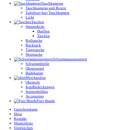
Tauchkameras
Tauchkameras und Boxen
Zubehoer fuer Tauchkamera
Licht
Taschen
Wasserdicht
Huellen
Taschen
Rolltasche
Rucksack
Tragetasche
Netztasche
Schwimmausruestung
Schwimmbrille
Ohrstoepsel
Badekappe
Merchandise
Oberteile
Kopfbedeckungen
Sonnenbrillen
Accessoires
Fuer Hunde
Gutscheinkarte
Shop
Kontakt
Wunschliste
Vergleichen