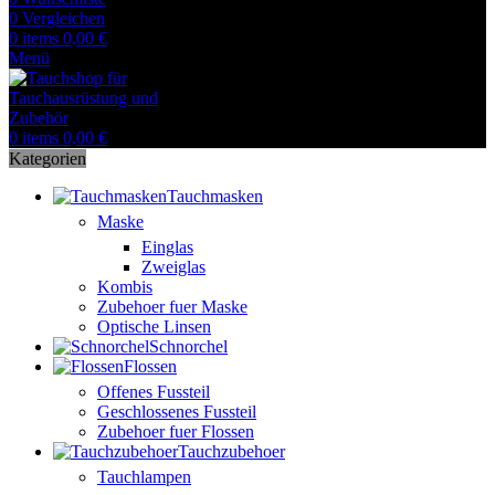
0
Vergleichen
0
items
0,00
€
Menü
0
items
0,00
€
Kategorien
Tauchmasken
Maske
Einglas
Zweiglas
Kombis
Zubehoer fuer Maske
Optische Linsen
Schnorchel
Flossen
Offenes Fussteil
Geschlossenes Fussteil
Zubehoer fuer Flossen
Tauchzubehoer
Tauchlampen