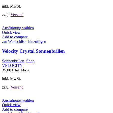
der
Produktseite
inkl. MwSt.
gewählt
werden
zzgl.
Versand
Dieses
Ausführung wählen
Produkt
Quick view
weist
Add to compare
mehrere
zur Wunschliste hinzufügen
Varianten
auf.
Velocity Crystal Sonnenbrillen
Die
Optionen
Sonnenbrillen
,
Shop
können
VELOCITY
auf
35,00
€
ink. MwSt.
der
Produktseite
inkl. MwSt.
gewählt
werden
zzgl.
Versand
Dieses
Ausführung wählen
Produkt
Quick view
weist
Add to compare