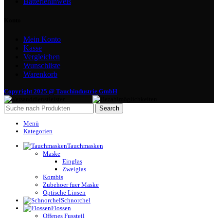
Batteriehinweis
Konto
Mein Konto
Kasse
Vergleichen
Wunschliste
Warenkorb
Copyright 2025 @ Tauchindustrie GmbH
Search
Menü
Kategorien
Tauchmasken
Maske
Einglas
Zweiglas
Kombis
Zubehoer fuer Maske
Optische Linsen
Schnorchel
Flossen
Offenes Fussteil