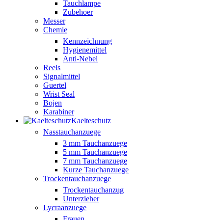
Tauchlampe
Zubehoer
Messer
Chemie
Kennzeichnung
Hygienemittel
Anti-Nebel
Reels
Signalmittel
Guertel
Wrist Seal
Bojen
Karabiner
Kaelteschutz
Nasstauchanzuege
3 mm Tauchanzuege
5 mm Tauchanzuege
7 mm Tauchanzuege
Kurze Tauchanzuege
Trockentauchanzuege
Trockentauchanzug
Unterzieher
Lycraanzuege
Frauen