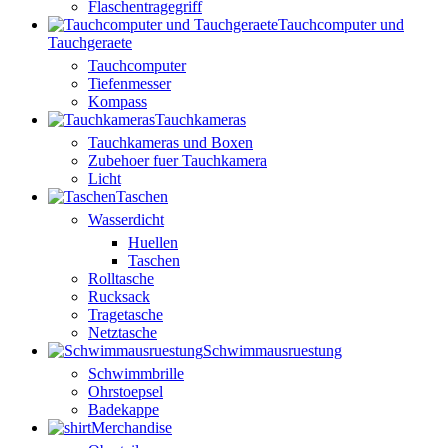
Flaschentragegriff
Tauchcomputer und
Tauchgeraete
Tauchcomputer
Tiefenmesser
Kompass
Tauchkameras
Tauchkameras und Boxen
Zubehoer fuer Tauchkamera
Licht
Taschen
Wasserdicht
Huellen
Taschen
Rolltasche
Rucksack
Tragetasche
Netztasche
Schwimmausruestung
Schwimmbrille
Ohrstoepsel
Badekappe
Merchandise